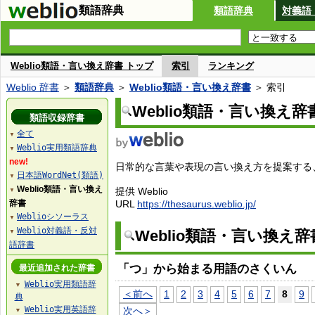
類語辞典
類語辞典
対義語
Weblio類語・言い換え辞書 トップ
索引
ランキング
Weblio 辞書
＞
類語辞典
＞
Weblio類語・言い換え辞書
＞ 索引
Weblio類語・言い換え辞
類語収録辞書
全て
▼
Weblio実用類語辞典
▼
new!
日常的な言葉や表現の言い換え方を提案する、W
日本語WordNet(類語)
▼
Weblio類語・言い換え
提供 Weblio
▼
辞書
URL
https://thesaurus.weblio.jp/
Weblioシソーラス
▼
Weblio対義語・反対
Weblio類語・言い換え
▼
語辞書
「つ」から始まる用語のさくいん
最近追加された辞書
Weblio実用類語辞
▼
＜前へ
1
2
3
4
5
6
7
8
9
典
Weblio実用英語辞
次へ＞
▼