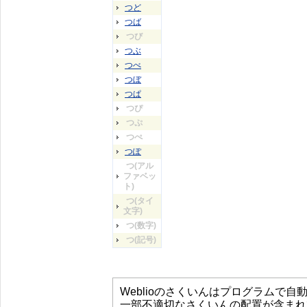
つど
つば
つび
つぶ
つべ
つぼ
つぱ
つぴ
つぷ
つぺ
つぽ
つ(アル
ファベッ
ト)
つ(タイ
文字)
つ(数字)
つ(記号)
Weblioのさくいんはプログラムで
一部不適切なさくいんの配置が含まれ