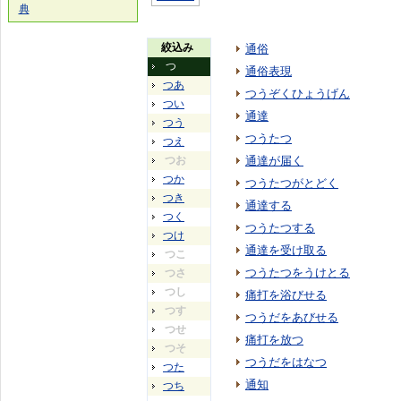
典
絞込み
通俗
つ
通俗表現
つあ
つうぞくひょうげん
つい
通達
つう
つうたつ
つえ
つお
通達が届く
つか
つうたつがとどく
つき
通達する
つく
つうたつする
つけ
通達を受け取る
つこ
つうたつをうけとる
つさ
つし
痛打を浴びせる
つす
つうだをあびせる
つせ
痛打を放つ
つそ
つうだをはなつ
つた
通知
つち