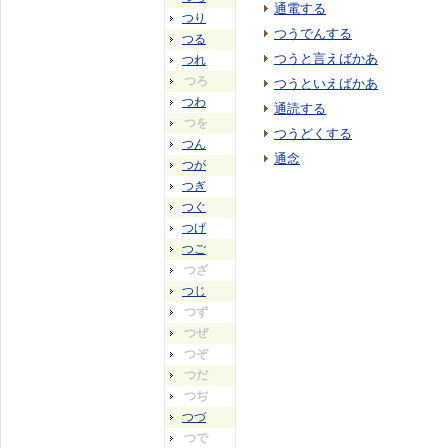
通電する
つり
つうでんする
つる
つうと言えばかあ
つれ
つろ
つうといえばかあ
つわ
通読する
つを
つうどくする
つん
通念
つが
つぎ
つぐ
つげ
つご
つざ
つじ
つず
つぜ
つぞ
つだ
つぢ
つづ
つで