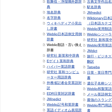
歌舞伎・浄瑠璃外題辞
古典文学作品名
典
駅名辞典
地名辞典
JMnedict
名字辞典
Wiktionary日
ウィキペディア小見出
（日本語カテゴ
し辞書
Weblio実用類
Weblio日本語例文用例
Weblioシソー
辞書
研究社 新和英
Weblio類語・言い換え
Weblio実用英
辞書
JMdict
研究社 新英和中辞典
旅行・ビジネス
Eゲイト英和辞典
翻訳
ハイパー英語辞書
Tatoeba
研究社 英和コンピュ
日英・英日専門
ーター用語辞典
書
外務省記者会見英語対
遺伝子名称シソ
訳
Weblio和製英
EDR日英対訳辞書
メール英語例文
JMnedict
最強のスラング
Weblio記号和英辞書
Weblio専門用
英語イディオム表現辞
書