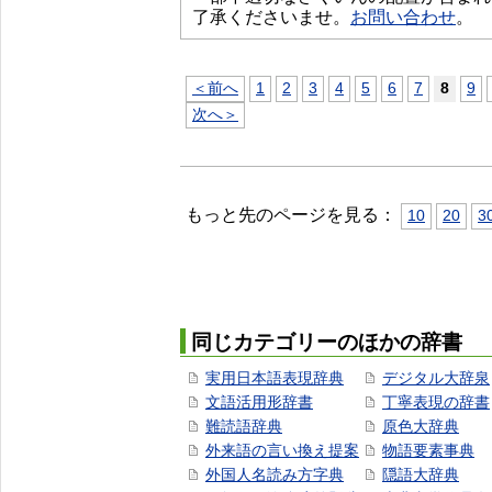
了承くださいませ。
お問い合わせ
。
＜前へ
1
2
3
4
5
6
7
8
9
次へ＞
もっと先のページを見る：
10
20
3
同じカテゴリーのほかの辞書
実用日本語表現辞典
デジタル大辞泉
文語活用形辞書
丁寧表現の辞書
難読語辞典
原色大辞典
外来語の言い換え提案
物語要素事典
外国人名読み方字典
隠語大辞典