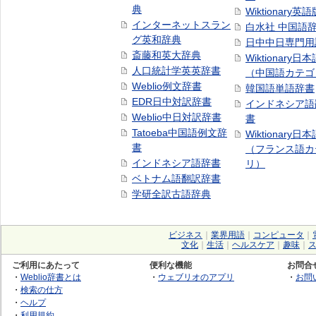
典
Wiktionary英語
インターネットスラン
白水社 中国語
グ英和辞典
日中中日専門用
斎藤和英大辞典
Wiktionary日
人口統計学英英辞書
（中国語カテゴ
Weblio例文辞書
韓国語単語辞書
EDR日中対訳辞書
インドネシア語
Weblio中日対訳辞書
書
Tatoeba中国語例文辞
Wiktionary日
書
（フランス語カ
インドネシア語辞書
リ）
ベトナム語翻訳辞書
学研全訳古語辞典
ビジネス
｜
業界用語
｜
コンピュータ
｜
文化
｜
生活
｜
ヘルスケア
｜
趣味
｜
ご利用にあたって
便利な機能
お問合
・
Weblio辞書とは
・
ウェブリオのアプリ
・
お問
・
検索の仕方
・
ヘルプ
・
利用規約