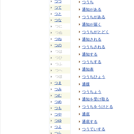
つつ
つうち
つて
通知がある
つと
つうちがある
つな
通知が届く
つに
つうちがとどく
つぬ
つね
通知される
つの
つうちされる
つは
通知する
つひ
つうちする
つふ
通知表
つへ
つほ
つうちひょう
つま
通牒
つみ
つうちょう
つむ
通知を受け取る
つめ
つうちをうけとる
つも
通底
つや
つゆ
通底する
つよ
つうていする
つら