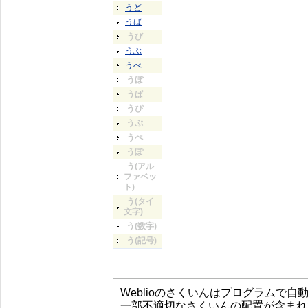
うど
うば
うび
うぶ
うべ
うぼ
うぱ
うぴ
うぷ
うぺ
うぽ
う(アル
ファベッ
ト)
う(タイ
文字)
う(数字)
う(記号)
Weblioのさくいんはプログラムで
一部不適切なさくいんの配置が含まれ