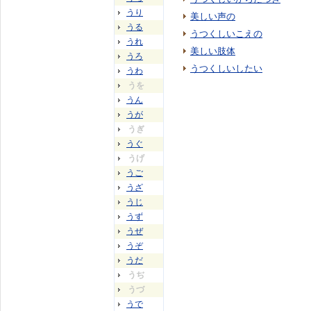
うり
美しい声の
うる
うつくしいこえの
うれ
美しい肢体
うろ
うつくしいしたい
うわ
うを
うん
うが
うぎ
うぐ
うげ
うご
うざ
うじ
うず
うぜ
うぞ
うだ
うぢ
うづ
うで