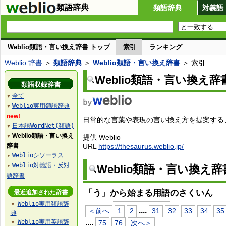
類語辞典
類語辞典
対義語
Weblio類語・言い換え辞書 トップ
索引
ランキング
Weblio 辞書
＞
類語辞典
＞
Weblio類語・言い換え辞書
＞ 索引
Weblio類語・言い換え辞
類語収録辞書
全て
▼
Weblio実用類語辞典
▼
new!
日常的な言葉や表現の言い換え方を提案する、W
日本語WordNet(類語)
▼
Weblio類語・言い換え
提供 Weblio
▼
辞書
URL
https://thesaurus.weblio.jp/
Weblioシソーラス
▼
Weblio対義語・反対
Weblio類語・言い換え
▼
語辞書
「う」から始まる用語のさくいん
最近追加された辞書
Weblio実用類語辞
▼
...
.
＜前へ
1
2
31
32
33
34
35
典
Weblio実用英語辞
...
.
75
76
次へ＞
▼