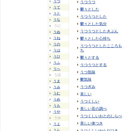
うつ
うつうつ
うて
鬱々とした
うと
うつうつとした
うな
鬱々とした気分
うに
うつうつとしたきぶん
うぬ
うね
鬱々とした心持ち
うの
うつうつとしたこころも
ち
うは
うひ
鬱々とする
うふ
うつうつとする
うへ
うつ気味
うほ
鬱気味
うま
うつぎみ
うみ
うむ
美しい
うめ
うつくしい
うも
美しい音の調べ
うや
うつくしいおとのしらべ
うゆ
美しい体つき
うよ
うら
うつくしいからだつき