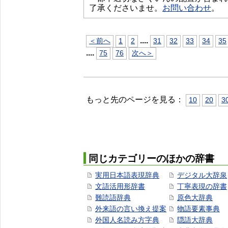
了承くださいませ。
お問い合わせ
。
...
.
＜前へ
1
2
31
32
33
34
35
...
.
75
76
次へ＞
もっと先のページを見る：
10
20
3
同じカテゴリーのほかの辞書
実用日本語表現辞典
デジタル大辞泉
文語活用形辞書
丁寧表現の辞書
難読語辞典
原色大辞典
外来語の言い換え提案
物語要素事典
外国人名読み方字典
隠語大辞典