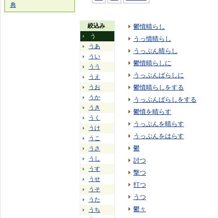
典
絞込み
鬱憤晴らし
う
うっ憤晴らし
うあ
うっぷん晴らし
うい
鬱憤晴らしに
うう
うっぷんばらしに
うえ
うお
鬱憤晴らしをする
うか
うっぷんばらしをする
うき
鬱憤を晴らす
うく
うっぷんを晴らす
うけ
うっぷんをはらす
うこ
鬱
うさ
うし
討つ
うす
撃つ
うせ
打つ
うそ
うつ
うた
鬱々
うち