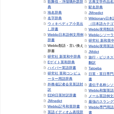
歌舞伎・浄瑠璃外題辞
古典文学作品名
典
駅名辞典
地名辞典
JMnedict
名字辞典
Wiktionary日
ウィキペディア小見出
（日本語カテゴ
し辞書
Weblio実用類
Weblio日本語例文用例
Weblioシソー
辞書
研究社 新和英
Weblio類語・言い換え
Weblio実用英
辞書
JMdict
研究社 新英和中辞典
旅行・ビジネス
Eゲイト英和辞典
翻訳
ハイパー英語辞書
Tatoeba
研究社 英和コンピュ
日英・英日専門
ーター用語辞典
書
外務省記者会見英語対
遺伝子名称シソ
訳
Weblio和製英
EDR日英対訳辞書
メール英語例文
JMnedict
最強のスラング
Weblio記号和英辞書
Weblio専門用
英語イディオム表現辞
書