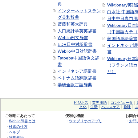
典
Wiktionary英語
インターネットスラン
白水社 中国語
グ英和辞典
日中中日専門用
斎藤和英大辞典
Wiktionary日
人口統計学英英辞書
（中国語カテゴ
Weblio例文辞書
韓国語単語辞書
EDR日中対訳辞書
インドネシア語
Weblio中日対訳辞書
書
Tatoeba中国語例文辞
Wiktionary日
書
（フランス語カ
インドネシア語辞書
リ）
ベトナム語翻訳辞書
学研全訳古語辞典
ビジネス
｜
業界用語
｜
コンピュータ
｜
文化
｜
生活
｜
ヘルスケア
｜
趣味
｜
ご利用にあたって
便利な機能
お問合
・
Weblio辞書とは
・
ウェブリオのアプリ
・
お問
・
検索の仕方
・
ヘルプ
・
利用規約