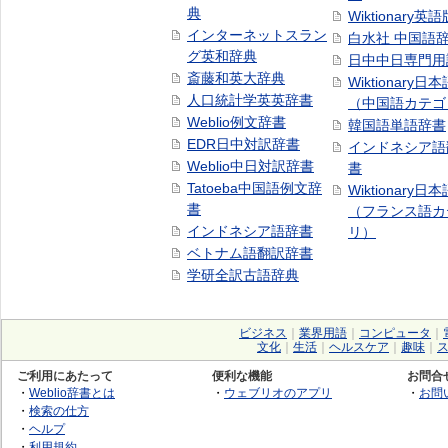
典
Wiktionary英語
インターネットスラン
白水社 中国語
グ英和辞典
日中中日専門用
斎藤和英大辞典
Wiktionary日
人口統計学英英辞書
（中国語カテゴ
Weblio例文辞書
韓国語単語辞書
EDR日中対訳辞書
インドネシア語
Weblio中日対訳辞書
書
Tatoeba中国語例文辞
Wiktionary日
書
（フランス語カ
インドネシア語辞書
リ）
ベトナム語翻訳辞書
学研全訳古語辞典
ビジネス
｜
業界用語
｜
コンピュータ
｜
文化
｜
生活
｜
ヘルスケア
｜
趣味
｜
ご利用にあたって
便利な機能
お問合
・
Weblio辞書とは
・
ウェブリオのアプリ
・
お問
・
検索の仕方
・
ヘルプ
・
利用規約