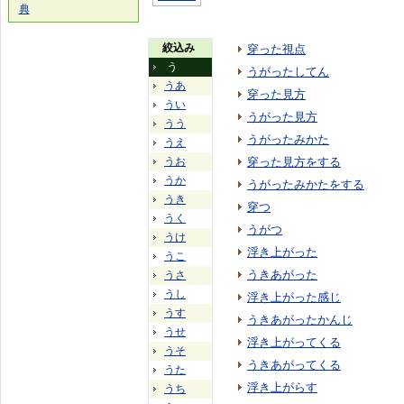
典
絞込み
穿った視点
う
うがったしてん
うあ
穿った見方
うい
うがった見方
うう
うがったみかた
うえ
うお
穿った見方をする
うか
うがったみかたをする
うき
穿つ
うく
うがつ
うけ
浮き上がった
うこ
うきあがった
うさ
うし
浮き上がった感じ
うす
うきあがったかんじ
うせ
浮き上がってくる
うそ
うきあがってくる
うた
浮き上がらす
うち