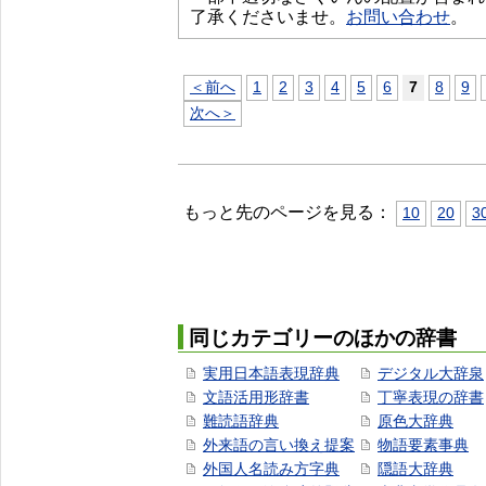
了承くださいませ。
お問い合わせ
。
＜前へ
1
2
3
4
5
6
7
8
9
次へ＞
もっと先のページを見る：
10
20
3
同じカテゴリーのほかの辞書
実用日本語表現辞典
デジタル大辞泉
文語活用形辞書
丁寧表現の辞書
難読語辞典
原色大辞典
外来語の言い換え提案
物語要素事典
外国人名読み方字典
隠語大辞典