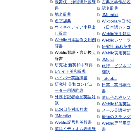
歌舞伎・浄瑠璃外題辞
古典文学作品名
典
駅名辞典
地名辞典
JMnedict
名字辞典
Wiktionary日
ウィキペディア小見出
（日本語カテゴ
し辞書
Weblio実用類
Weblio日本語例文用例
Weblioシソー
辞書
研究社 新和英
Weblio類語・言い換え
Weblio実用英
辞書
JMdict
研究社 新英和中辞典
旅行・ビジネス
Eゲイト英和辞典
翻訳
ハイパー英語辞書
Tatoeba
研究社 英和コンピュ
日英・英日専門
ーター用語辞典
書
外務省記者会見英語対
遺伝子名称シソ
訳
Weblio和製英
EDR日英対訳辞書
メール英語例文
JMnedict
最強のスラング
Weblio記号和英辞書
Weblio専門用
英語イディオム表現辞
書