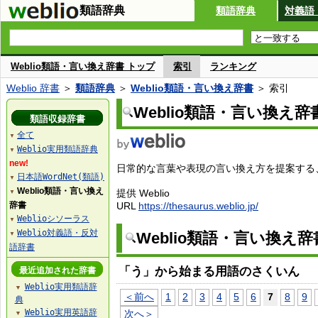
類語辞典
類語辞典
対義語
Weblio類語・言い換え辞書 トップ
索引
ランキング
Weblio 辞書
＞
類語辞典
＞
Weblio類語・言い換え辞書
＞ 索引
Weblio類語・言い換え辞
類語収録辞書
全て
▼
Weblio実用類語辞典
▼
new!
日常的な言葉や表現の言い換え方を提案する、W
日本語WordNet(類語)
▼
Weblio類語・言い換え
提供 Weblio
▼
辞書
URL
https://thesaurus.weblio.jp/
Weblioシソーラス
▼
Weblio対義語・反対
Weblio類語・言い換え
▼
語辞書
「う」から始まる用語のさくいん
最近追加された辞書
Weblio実用類語辞
▼
＜前へ
1
2
3
4
5
6
7
8
9
典
Weblio実用英語辞
次へ＞
▼