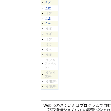
うど
うば
うび
うぶ
うべ
うぼ
うぱ
うぴ
うぷ
うぺ
うぽ
う(アル
ファベッ
ト)
う(タイ
文字)
う(数字)
う(記号)
Weblioのさくいんはプログラムで
一部不適切なさくいんの配置が含まれ