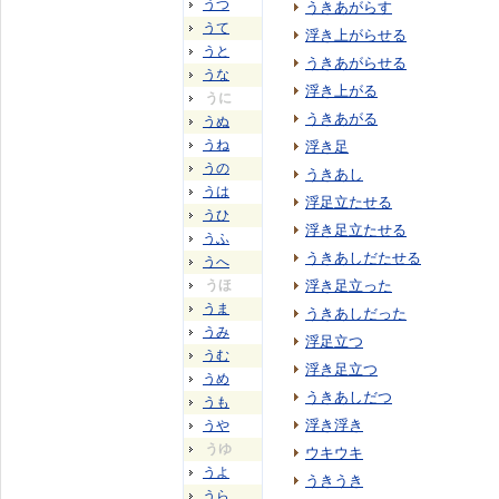
うつ
うきあがらす
うて
浮き上がらせる
うと
うきあがらせる
うな
浮き上がる
うに
うきあがる
うぬ
うね
浮き足
うの
うきあし
うは
浮足立たせる
うひ
浮き足立たせる
うふ
うきあしだたせる
うへ
うほ
浮き足立った
うま
うきあしだった
うみ
浮足立つ
うむ
浮き足立つ
うめ
うきあしだつ
うも
浮き浮き
うや
うゆ
ウキウキ
うよ
うきうき
うら