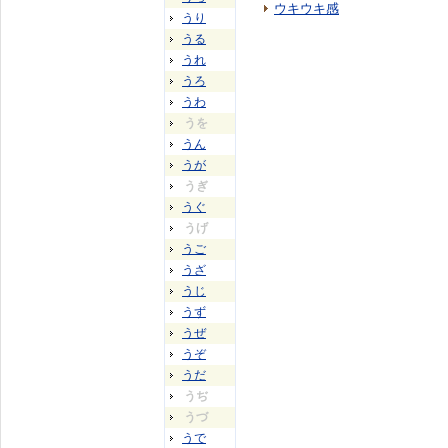
ウキウキ感
うり
うる
うれ
うろ
うわ
うを
うん
うが
うぎ
うぐ
うげ
うご
うざ
うじ
うず
うぜ
うぞ
うだ
うぢ
うづ
うで