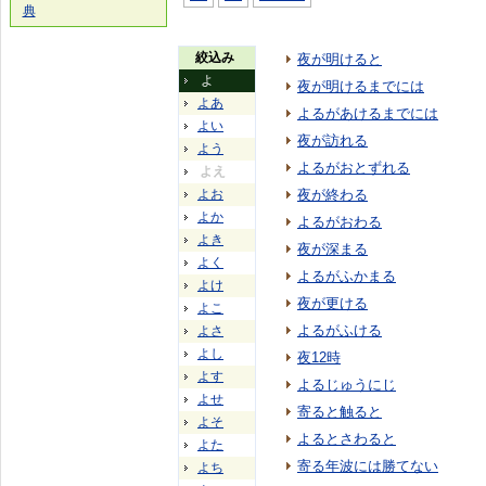
典
絞込み
夜が明けると
よ
夜が明けるまでには
よあ
よるがあけるまでには
よい
夜が訪れる
よう
よるがおとずれる
よえ
よお
夜が終わる
よか
よるがおわる
よき
夜が深まる
よく
よるがふかまる
よけ
夜が更ける
よこ
よるがふける
よさ
よし
夜12時
よす
よるじゅうにじ
よせ
寄ると触ると
よそ
よるとさわると
よた
寄る年波には勝てない
よち