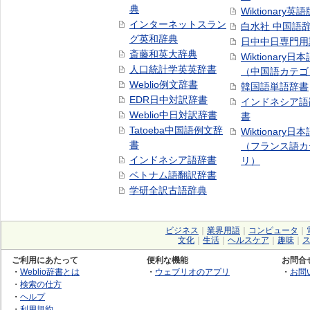
典
Wiktionary英語
インターネットスラン
白水社 中国語
グ英和辞典
日中中日専門用
斎藤和英大辞典
Wiktionary日
人口統計学英英辞書
（中国語カテゴ
Weblio例文辞書
韓国語単語辞書
EDR日中対訳辞書
インドネシア語
Weblio中日対訳辞書
書
Tatoeba中国語例文辞
Wiktionary日
書
（フランス語カ
インドネシア語辞書
リ）
ベトナム語翻訳辞書
学研全訳古語辞典
ビジネス
｜
業界用語
｜
コンピュータ
｜
文化
｜
生活
｜
ヘルスケア
｜
趣味
｜
ご利用にあたって
便利な機能
お問合
・
Weblio辞書とは
・
ウェブリオのアプリ
・
お問
・
検索の仕方
・
ヘルプ
・
利用規約