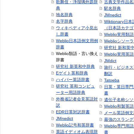
歌舞伎・浄瑠璃外題辞
古典文学作品名
典
駅名辞典
地名辞典
JMnedict
名字辞典
Wiktionary日
ウィキペディア小見出
（日本語カテゴ
し辞書
Weblio実用類
Weblio日本語例文用例
Weblioシソー
辞書
研究社 新和英
Weblio類語・言い換え
Weblio実用英
辞書
JMdict
研究社 新英和中辞典
旅行・ビジネス
Eゲイト英和辞典
翻訳
ハイパー英語辞書
Tatoeba
研究社 英和コンピュ
日英・英日専門
ーター用語辞典
書
外務省記者会見英語対
遺伝子名称シソ
訳
Weblio和製英
EDR日英対訳辞書
メール英語例文
JMnedict
最強のスラング
Weblio記号和英辞書
Weblio専門用
英語イディオム表現辞
書