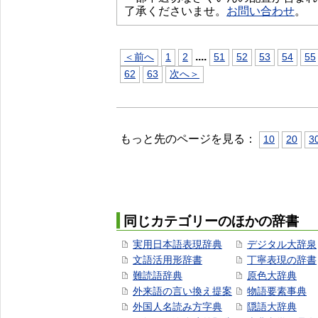
了承くださいませ。
お問い合わせ
。
...
.
＜前へ
1
2
51
52
53
54
55
62
63
次へ＞
もっと先のページを見る：
10
20
3
同じカテゴリーのほかの辞書
実用日本語表現辞典
デジタル大辞泉
文語活用形辞書
丁寧表現の辞書
難読語辞典
原色大辞典
外来語の言い換え提案
物語要素事典
外国人名読み方字典
隠語大辞典