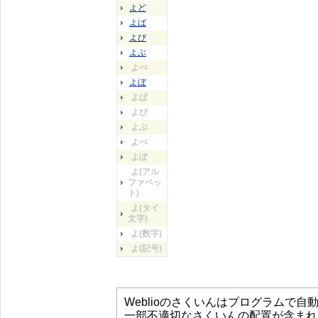
よど
よば
よび
よぶ
よべ
よぼ
よぱ
よぴ
よぷ
よぺ
よぽ
よ(アル
ファベッ
ト)
よ(タイ
文字)
よ(数字)
よ(記号)
Weblioのさくいんはプログラムで
一部不適切なさくいんの配置が含まれ