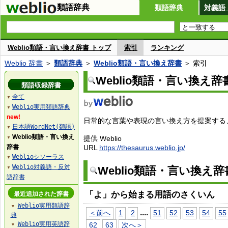
類語辞典
類語辞典
対義語
Weblio類語・言い換え辞書 トップ
索引
ランキング
Weblio 辞書
＞
類語辞典
＞
Weblio類語・言い換え辞書
＞ 索引
Weblio類語・言い換え辞
類語収録辞書
全て
▼
Weblio実用類語辞典
▼
new!
日常的な言葉や表現の言い換え方を提案する、W
日本語WordNet(類語)
▼
Weblio類語・言い換え
提供 Weblio
▼
辞書
URL
https://thesaurus.weblio.jp/
Weblioシソーラス
▼
Weblio対義語・反対
Weblio類語・言い換え
▼
語辞書
「よ」から始まる用語のさくいん
最近追加された辞書
Weblio実用類語辞
▼
...
.
＜前へ
1
2
51
52
53
54
55
典
Weblio実用英語辞
62
63
次へ＞
▼