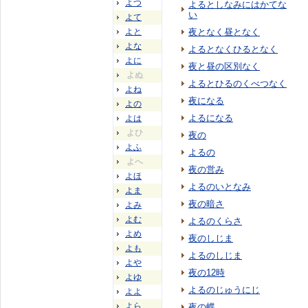
よつ
よるとしなみにはかてな
い
よて
よと
夜となく昼となく
よな
よるとなくひるとなく
よに
夜と昼の区別なく
よぬ
よるとひるのくべつなく
よね
夜になる
よの
よるになる
よは
よひ
夜の
よふ
よるの
よへ
夜の営み
よほ
よるのいとなみ
よま
夜の暗さ
よみ
よむ
よるのくらさ
よめ
夜のしじま
よも
よるのしじま
よや
夜の12時
よゆ
よるのじゅうにじ
よよ
よら
夜の蝶