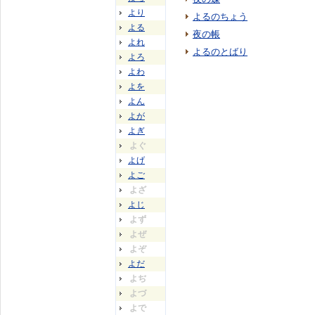
より
よるのちょう
よる
夜の帳
よれ
よるのとばり
よろ
よわ
よを
よん
よが
よぎ
よぐ
よげ
よご
よざ
よじ
よず
よぜ
よぞ
よだ
よぢ
よづ
よで