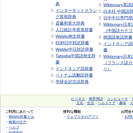
典
Wiktionary英語
インターネットスラン
白水社 中国語
グ英和辞典
日中中日専門用
斎藤和英大辞典
Wiktionary日
人口統計学英英辞書
（中国語カテゴ
Weblio例文辞書
韓国語単語辞書
EDR日中対訳辞書
インドネシア語
Weblio中日対訳辞書
書
Tatoeba中国語例文辞
Wiktionary日
書
（フランス語カ
インドネシア語辞書
リ）
ベトナム語翻訳辞書
学研全訳古語辞典
ビジネス
｜
業界用語
｜
コンピュータ
｜
文化
｜
生活
｜
ヘルスケア
｜
趣味
｜
ご利用にあたって
便利な機能
お問合
・
Weblio辞書とは
・
ウェブリオのアプリ
・
お問
・
検索の仕方
・
ヘルプ
・
利用規約