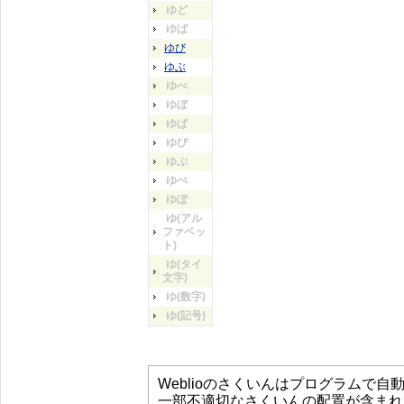
ゆど
ゆば
ゆび
ゆぶ
ゆべ
ゆぼ
ゆぱ
ゆぴ
ゆぷ
ゆぺ
ゆぽ
ゆ(アル
ファベッ
ト)
ゆ(タイ
文字)
ゆ(数字)
ゆ(記号)
Weblioのさくいんはプログラムで
一部不適切なさくいんの配置が含まれ