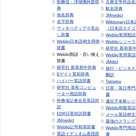
歌舞伎・浄瑠璃外題辞
古典文学作品名
典
駅名辞典
地名辞典
JMnedict
名字辞典
Wiktionary日
ウィキペディア小見出
（日本語カテゴ
し辞書
Weblio実用類
Weblio日本語例文用例
Weblioシソー
辞書
研究社 新和英
Weblio類語・言い換え
Weblio実用英
辞書
JMdict
研究社 新英和中辞典
旅行・ビジネス
Eゲイト英和辞典
翻訳
ハイパー英語辞書
Tatoeba
研究社 英和コンピュ
日英・英日専門
ーター用語辞典
書
外務省記者会見英語対
遺伝子名称シソ
訳
Weblio和製英
EDR日英対訳辞書
メール英語例文
JMnedict
最強のスラング
Weblio記号和英辞書
Weblio専門用
英語イディオム表現辞
書