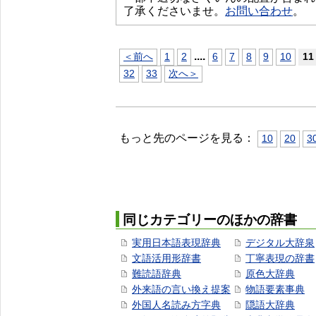
了承くださいませ。
お問い合わせ
。
...
.
＜前へ
1
2
6
7
8
9
10
11
32
33
次へ＞
もっと先のページを見る：
10
20
3
同じカテゴリーのほかの辞書
実用日本語表現辞典
デジタル大辞泉
文語活用形辞書
丁寧表現の辞書
難読語辞典
原色大辞典
外来語の言い換え提案
物語要素事典
外国人名読み方字典
隠語大辞典