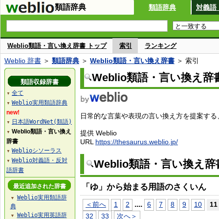
類語辞典
類語辞典
対義語
Weblio類語・言い換え辞書 トップ
索引
ランキング
Weblio 辞書
＞
類語辞典
＞
Weblio類語・言い換え辞書
＞ 索引
Weblio類語・言い換え辞
類語収録辞書
全て
▼
Weblio実用類語辞典
▼
new!
日常的な言葉や表現の言い換え方を提案する、W
日本語WordNet(類語)
▼
Weblio類語・言い換え
提供 Weblio
▼
辞書
URL
https://thesaurus.weblio.jp/
Weblioシソーラス
▼
Weblio対義語・反対
Weblio類語・言い換え
▼
語辞書
「ゆ」から始まる用語のさくいん
最近追加された辞書
Weblio実用類語辞
▼
...
.
＜前へ
1
2
6
7
8
9
10
11
典
Weblio実用英語辞
32
33
次へ＞
▼