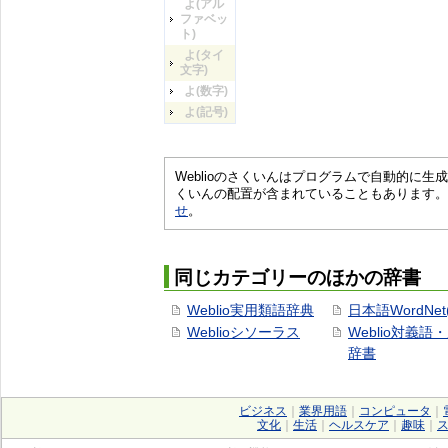
よ(アル
ファベッ
ト)
よ(タイ
文字)
よ(数字)
よ(記号)
Weblioのさくいんはプログラムで自動的に
くいんの配置が含まれていることもあります。
せ
。
同じカテゴリーのほかの辞書
Weblio実用類語辞典
日本語WordNet
Weblioシソーラス
Weblio対義語
辞書
ビジネス
｜
業界用語
｜
コンピュータ
｜
文化
｜
生活
｜
ヘルスケア
｜
趣味
｜