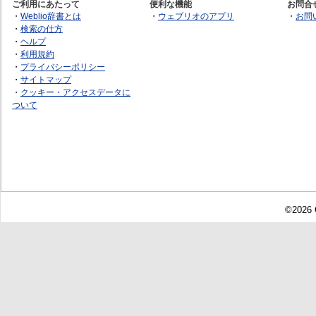
ご利用にあたって
便利な機能
お問合
・
Weblio辞書とは
・
ウェブリオのアプリ
・
お問
・
検索の仕方
・
ヘルプ
・
利用規約
・
プライバシーポリシー
・
サイトマップ
・
クッキー・アクセスデータに
ついて
©2026 