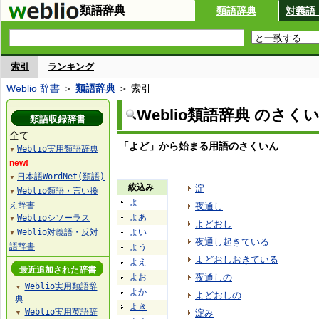
類語辞典
類語辞典
対義語
索引
ランキング
Weblio 辞書
＞
類語辞典
＞ 索引
Weblio類語辞典 のさく
類語収録辞書
全て
「よど」から始まる用語のさくいん
Weblio実用類語辞典
▼
new!
日本語WordNet(類語)
▼
絞込み
淀
Weblio類語・言い換
▼
よ
え辞書
夜通し
よあ
Weblioシソーラス
▼
よどおし
Weblio対義語・反対
よい
▼
夜通し起きている
語辞書
よう
よどおしおきている
よえ
最近追加された辞書
よお
夜通しの
Weblio実用類語辞
▼
よか
よどおしの
典
よき
Weblio実用英語辞
淀み
▼