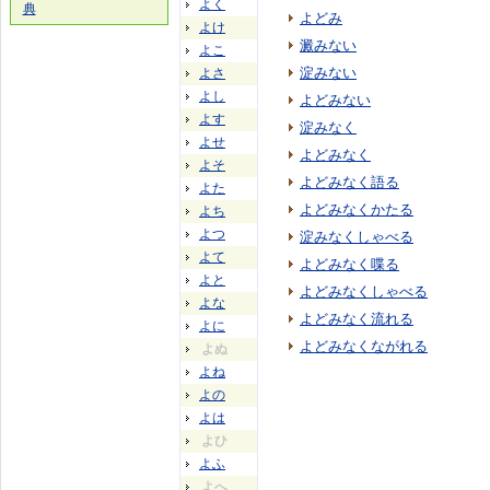
よく
典
よどみ
よけ
澱みない
よこ
淀みない
よさ
よし
よどみない
よす
淀みなく
よせ
よどみなく
よそ
よどみなく語る
よた
よどみなくかたる
よち
よつ
淀みなくしゃべる
よて
よどみなく喋る
よと
よどみなくしゃべる
よな
よどみなく流れる
よに
よどみなくながれる
よぬ
よね
よの
よは
よひ
よふ
よへ