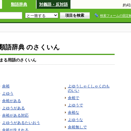
類語辞典
対義語・反対語
約4
検索フォームの固定
io類語辞典 のさくいん
まる用語のさくいん
余裕
よゆうしゃくしゃくのも
のいい
よゆう
余裕で
余裕がある
よゆうで
よゆうがある
余裕な
余裕がある対応
よゆうな
よゆうがあるたいおう
余裕無しで
余裕が生まれる