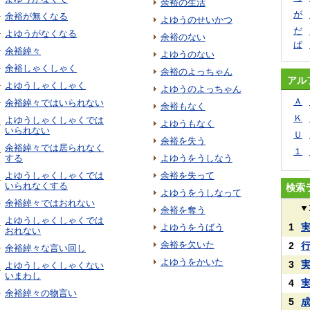
余裕の生活
が
余裕が無くなる
よゆうのせいかつ
だ
よゆうがなくなる
余裕のない
ぱ
余裕綽々
よゆうのない
余裕しゃくしゃく
余裕のよっちゃん
アル
よゆうしゃくしゃく
よゆうのよっちゃん
Ａ
余裕綽々ではいられない
余裕もなく
Ｋ
よゆうしゃくしゃくでは
よゆうもなく
いられない
Ｕ
余裕を失う
余裕綽々では居られなく
１
する
よゆうをうしなう
よゆうしゃくしゃくでは
余裕を失って
いられなくする
検索
よゆうをうしなって
余裕綽々ではおれない
▼
余裕を奪う
よゆうしゃくしゃくでは
1
よゆうをうばう
おれない
余裕を欠いた
2
余裕綽々な言い回し
よゆうをかいた
3
よゆうしゃくしゃくない
いまわし
4
余裕綽々の物言い
5