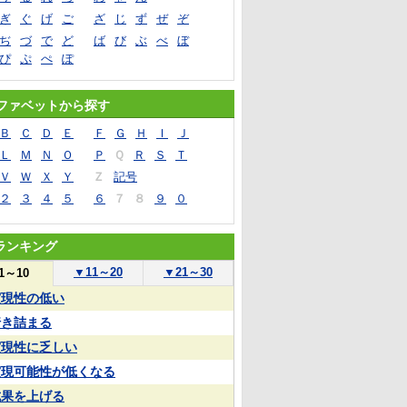
ぎ
ぐ
げ
ご
ざ
じ
ず
ぜ
ぞ
ぢ
づ
で
ど
ば
び
ぶ
べ
ぼ
ぴ
ぷ
ぺ
ぽ
ファベットから探す
Ｂ
Ｃ
Ｄ
Ｅ
Ｆ
Ｇ
Ｈ
Ｉ
Ｊ
Ｌ
Ｍ
Ｎ
Ｏ
Ｐ
Ｑ
Ｒ
Ｓ
Ｔ
Ｖ
Ｗ
Ｘ
Ｙ
Ｚ
記号
２
３
４
５
６
７
８
９
０
ランキング
▼
11～20
▼
21～30
1～10
実現性の低い
行き詰まる
実現性に乏しい
実現可能性が低くなる
成果を上げる