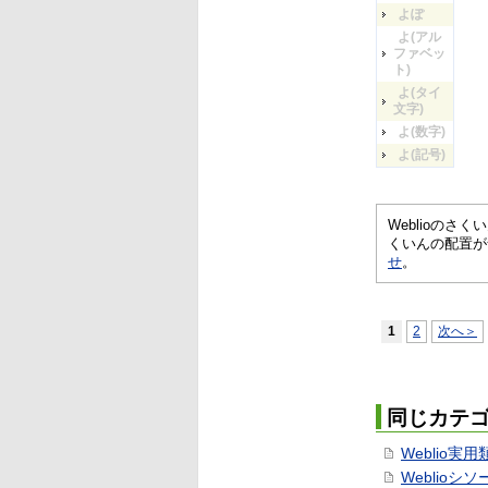
よぽ
よ(アル
ファベッ
ト)
よ(タイ
文字)
よ(数字)
よ(記号)
Weblioの
くいんの配置が
せ
。
1
2
次へ＞
同じカテ
Weblio実
Weblioシ