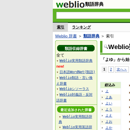
類語辞典
索引
ランキング
Weblio 辞書
＞
類語辞典
＞ 索引
Webl
類語収録辞書
全て
「よゆ」から始
Weblio実用類語辞典
▼
new!
1
2
次へ＞
日本語WordNet(類語)
▼
Weblio類語・言い換
▼
え辞書
絞込み
Weblioシソーラス
▼
よ
Weblio対義語・反対
▼
よあ
語辞書
よい
よう
最近追加された辞書
よえ
Weblio実用類語辞
▼
よお
典
Weblio実用英語辞
よか
▼