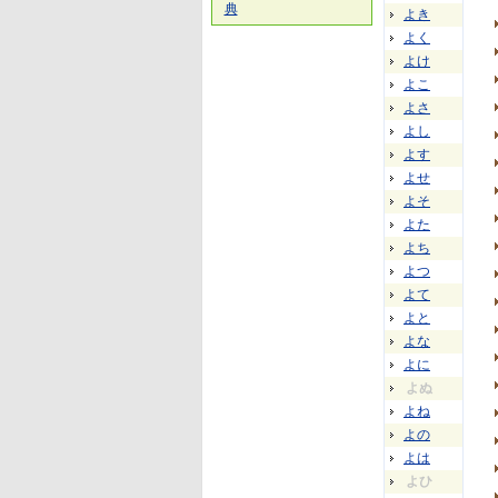
典
よき
よく
よけ
よこ
よさ
よし
よす
よせ
よそ
よた
よち
よつ
よて
よと
よな
よに
よぬ
よね
よの
よは
よひ