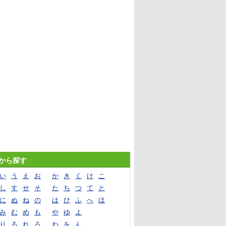
音から探す
い
う
え
お
か
き
く
け
こ
し
す
せ
そ
た
ち
つ
て
と
に
ぬ
ね
の
は
ひ
ふ
へ
ほ
み
む
め
も
や
ゆ
よ
り
る
れ
ろ
わ
を
ん