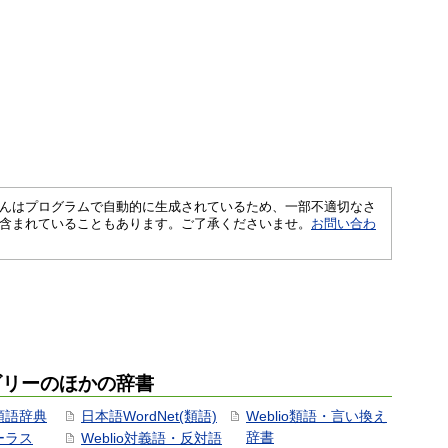
さくいんはプログラムで自動的に生成されているため、一部不適切なさ
含まれていることもあります。ご了承くださいませ。
お問い合わ
ゴリーのほかの辞書
用類語辞典
日本語WordNet(類語)
Weblio類語・言い換え
辞書
ソーラス
Weblio対義語・反対語