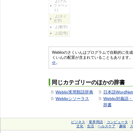
よ(アル
ファベッ
ト)
よ(タイ
文字)
よ(数字)
よ(記号)
Weblioのさくいんはプログラムで自動的に
くいんの配置が含まれていることもあります。
せ
。
同じカテゴリーのほかの辞書
Weblio実用類語辞典
日本語WordNet
Weblioシソーラス
Weblio対義語
辞書
ビジネス
｜
業界用語
｜
コンピュータ
｜
文化
｜
生活
｜
ヘルスケア
｜
趣味
｜