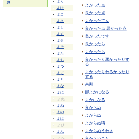
よく
典
よかった点
よけ
良かった点
よこ
よかったてん
よさ
よし
良かった点 悪かった点
よす
良かったです
よせ
良かったら
よそ
よかったら
よた
良かったり悪かったりす
よち
る
よつ
よかったりわるかったり
よて
する
よと
余割
よな
膨よかになる
よに
よぬ
よかになる
よね
良からぬ
よの
よからぬ
よは
よからぬ噂
よひ
よからぬうわさ
よふ
よへ
良からぬこと