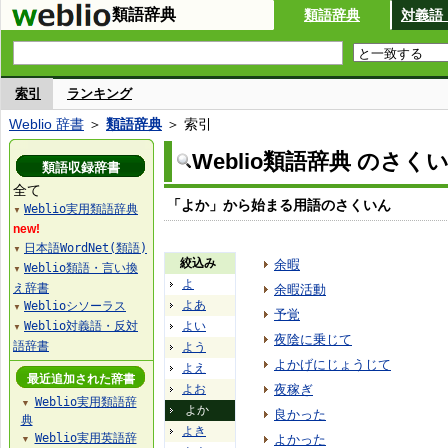
類語辞典
類語辞典
対義語
索引
ランキング
Weblio 辞書
＞
類語辞典
＞ 索引
Weblio類語辞典 のさく
類語収録辞書
全て
「よか」から始まる用語のさくいん
Weblio実用類語辞典
▼
new!
日本語WordNet(類語)
▼
絞込み
余暇
Weblio類語・言い換
▼
よ
え辞書
余暇活動
よあ
Weblioシソーラス
▼
予覚
Weblio対義語・反対
よい
▼
夜陰に乗じて
語辞書
よう
よかげにじょうじて
よえ
最近追加された辞書
よお
夜稼ぎ
Weblio実用類語辞
▼
よか
良かった
典
よき
Weblio実用英語辞
よかった
▼