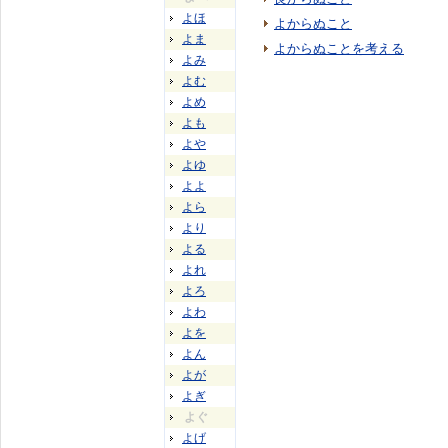
よほ
よからぬこと
よま
よからぬことを考える
よみ
よむ
よめ
よも
よや
よゆ
よよ
よら
より
よる
よれ
よろ
よわ
よを
よん
よが
よぎ
よぐ
よげ