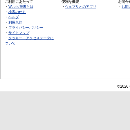
ご利用にあたって
便利な機能
お問合
・
Weblio辞書とは
・
ウェブリオのアプリ
・
お問
・
検索の仕方
・
ヘルプ
・
利用規約
・
プライバシーポリシー
・
サイトマップ
・
クッキー・アクセスデータに
ついて
©2026 