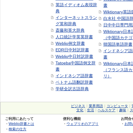
英語イディオム表現辞
書
典
Wiktionary英語
インターネットスラン
白水社 中国語
グ英和辞典
日中中日専門用
斎藤和英大辞典
Wiktionary日
人口統計学英英辞書
（中国語カテゴ
Weblio例文辞書
韓国語単語辞書
EDR日中対訳辞書
インドネシア語
Weblio中日対訳辞書
書
Tatoeba中国語例文辞
Wiktionary日
書
（フランス語カ
インドネシア語辞書
リ）
ベトナム語翻訳辞書
学研全訳古語辞典
ビジネス
｜
業界用語
｜
コンピュータ
｜
文化
｜
生活
｜
ヘルスケア
｜
趣味
｜
ご利用にあたって
便利な機能
お問合
・
Weblio辞書とは
・
ウェブリオのアプリ
・
お問
・
検索の仕方