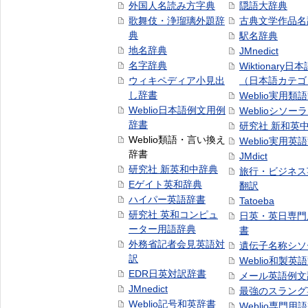
外国人名読み方字典
隠語大辞典
歌舞伎・浄瑠璃外題辞
古典文学作品名
典
駅名辞典
地名辞典
JMnedict
名字辞典
Wiktionary日
ウィキペディア小見出
（日本語カテゴ
し辞書
Weblio実用類
Weblio日本語例文用例
Weblioシソー
辞書
研究社 新和英
Weblio類語・言い換え
Weblio実用英
辞書
JMdict
研究社 新英和中辞典
旅行・ビジネス
Eゲイト英和辞典
翻訳
ハイパー英語辞書
Tatoeba
研究社 英和コンピュ
日英・英日専門
ーター用語辞典
書
外務省記者会見英語対
遺伝子名称シソ
訳
Weblio和製英
EDR日英対訳辞書
メール英語例文
JMnedict
最強のスラング
Weblio記号和英辞書
Weblio専門用