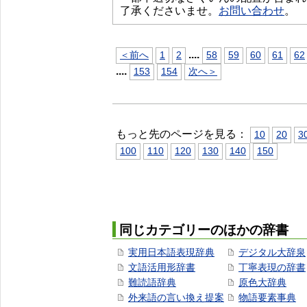
了承くださいませ。
お問い合わせ
。
...
.
＜前へ
1
2
58
59
60
61
62
...
.
153
154
次へ＞
もっと先のページを見る：
10
20
3
100
110
120
130
140
150
同じカテゴリーのほかの辞書
実用日本語表現辞典
デジタル大辞泉
文語活用形辞書
丁寧表現の辞書
難読語辞典
原色大辞典
外来語の言い換え提案
物語要素事典