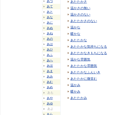
あつ
あたたかさ
あて
温かさの無い
あと
温かさのない
あな
あたたかさのない
あに
温かな
あぬ
あね
暖かな
あの
あたたかな
あは
あたたかな気持ちになる
あひ
あたたかなきもちになる
あふ
温かな雰囲気
あへ
あほ
あたたかな雰囲気
あま
あたたかなふんいき
あみ
あたたかに微笑む
あむ
温かみ
あめ
暖かみ
あも
あたたかみ
あや
あゆ
あよ
あら