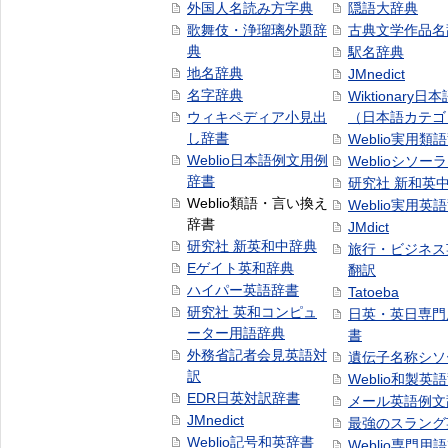
外国人名読み方字典
隠語大辞典
歌舞伎・浄瑠璃外題辞
古典文学作品名
典
駅名辞典
地名辞典
JMnedict
名字辞典
Wiktionary日
ウィキペディア小見出
（日本語カテゴ
し辞書
Weblio実用類
Weblio日本語例文用例
Weblioシソー
辞書
研究社 新和英
Weblio類語・言い換え
Weblio実用英
辞書
JMdict
研究社 新英和中辞典
旅行・ビジネス
Eゲイト英和辞典
翻訳
ハイパー英語辞書
Tatoeba
研究社 英和コンピュ
日英・英日専門
ーター用語辞典
書
外務省記者会見英語対
遺伝子名称シソ
訳
Weblio和製英
EDR日英対訳辞書
メール英語例文
JMnedict
最強のスラング
Weblio記号和英辞書
Weblio専門用