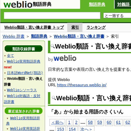
類語辞典
類語辞典
対義語
Weblio類語・言い換え辞書 トップ
索引
ランキング
Weblio 辞書
＞
類語辞典
＞
Weblio類語・言い換え辞書
＞ 索引
Weblio類語・言い換え辞
類語収録辞書
全て
▼
Weblio実用類語辞典
▼
new!
日常的な言葉や表現の言い換え方を提案する、W
日本語WordNet(類語)
▼
Weblio類語・言い換え
提供 Weblio
▼
辞書
URL
https://thesaurus.weblio.jp/
Weblioシソーラス
▼
Weblio対義語・反対
Weblio類語・言い換え
▼
語辞書
「あ」から始まる用語のさくいん
最近追加された辞書
Weblio実用類語辞
▼
...
.
＜前へ
1
2
58
59
60
61
62
典
Weblio実用英語辞
...
.
153
154
次へ＞
▼