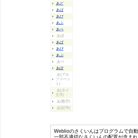
あど
あば
あび
あぶ
あべ
あぼ
あぱ
あぴ
あぷ
あぺ
あぽ
あ(アル
ファベッ
ト)
あ(タイ
文字)
あ(数字)
あ(記号)
Weblioのさくいんはプログラムで
一部不適切なさくいんの配置が含まれ