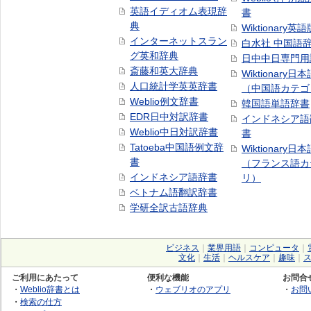
英語イディオム表現辞
書
典
Wiktionary英語
インターネットスラン
白水社 中国語
グ英和辞典
日中中日専門用
斎藤和英大辞典
Wiktionary日
人口統計学英英辞書
（中国語カテゴ
Weblio例文辞書
韓国語単語辞書
EDR日中対訳辞書
インドネシア語
Weblio中日対訳辞書
書
Tatoeba中国語例文辞
Wiktionary日
書
（フランス語カ
インドネシア語辞書
リ）
ベトナム語翻訳辞書
学研全訳古語辞典
ビジネス
｜
業界用語
｜
コンピュータ
｜
文化
｜
生活
｜
ヘルスケア
｜
趣味
｜
ご利用にあたって
便利な機能
お問合
・
Weblio辞書とは
・
ウェブリオのアプリ
・
お問
・
検索の仕方