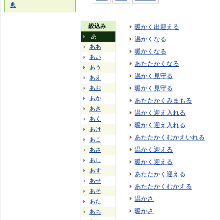
典
絞込み
暖かく出迎える
あ
温かくなる
ああ
暖かくなる
あい
あたたかくなる
あう
温かく見守る
あえ
あお
暖かく見守る
あか
あたたかくみまもる
あき
温かく迎え入れる
あく
暖かく迎え入れる
あけ
あたたかくむかえいれる
あこ
温かく迎える
あさ
あし
暖かく迎える
あす
あたたかく迎える
あせ
あたたかくむかえる
あそ
温かさ
あた
暖かさ
あち