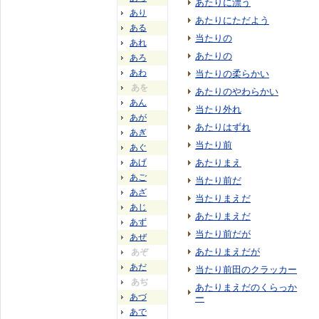
あたりに漂う
あり
あたりにただよう
ある
当たりの
あれ
あたりの
あろ
あわ
当たりの柔らかい
あを
あたりのやわらかい
あん
当たり外れ
あが
あたりはずれ
あぎ
当たり前
あぐ
あげ
あたりまえ
あご
当たり前だ
あざ
当たりまえだ
あじ
あたりまえだ
あず
当たり前だが
あぜ
あたりまえだが
あぞ
あだ
当たり前田のクラッカー
あぢ
あたりまえだのくらっか
あづ
ー
あで