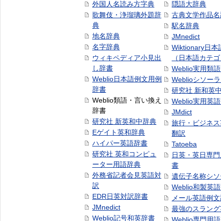
外国人名読み方字典
隠語大辞典
歌舞伎・浄瑠璃外題辞
古典文学作品名
典
駅名辞典
地名辞典
JMnedict
名字辞典
Wiktionary日
ウィキペディア小見出
（日本語カテゴ
し辞書
Weblio実用類
Weblio日本語例文用例
Weblioシソー
辞書
研究社 新和英
Weblio類語・言い換え
Weblio実用英
辞書
JMdict
研究社 新英和中辞典
旅行・ビジネス
Eゲイト英和辞典
翻訳
ハイパー英語辞書
Tatoeba
研究社 英和コンピュ
日英・英日専門
ーター用語辞典
書
外務省記者会見英語対
遺伝子名称シソ
訳
Weblio和製英
EDR日英対訳辞書
メール英語例文
JMnedict
最強のスラング
Weblio記号和英辞書
Weblio専門用