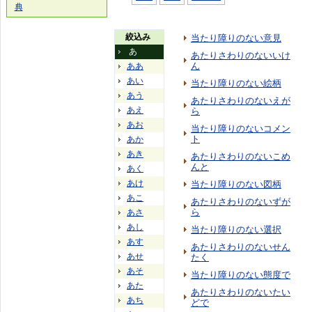
典
絞込み
当たり障りのない意見
あ
あたりさわりのないいけ
ん
ああ
あい
当たり障りのない絵柄
あう
あたりさわりのないえが
あえ
ら
あお
当たり障りのないコメン
ト
あか
あき
あたりさわりのないこめ
んと
あく
あけ
当たり障りのない図柄
あこ
あたりさわりのないずが
ら
あさ
あし
当たり障りのない選択
あす
あたりさわりのないせん
あせ
たく
あそ
当たり障りのない態度で
あた
あたりさわりのないたい
あち
どで