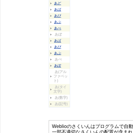
あど
あば
あび
あぶ
あべ
あぼ
あぱ
あぴ
あぷ
あぺ
あぽ
あ(アル
ファベッ
ト)
あ(タイ
文字)
あ(数字)
あ(記号)
Weblioのさくいんはプログラムで
一部不適切なさくいんの配置が含まれ