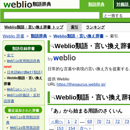
類語辞典
類語辞典
対義語
Weblio類語・言い換え辞書 トップ
索引
ランキング
Weblio 辞書
＞
類語辞典
＞
Weblio類語・言い換え辞書
＞ 索引
Weblio類語・言い換え辞
類語収録辞書
全て
▼
Weblio実用類語辞典
▼
new!
日常的な言葉や表現の言い換え方を提案する、W
日本語WordNet(類語)
▼
Weblio類語・言い換え
提供 Weblio
▼
辞書
URL
https://thesaurus.weblio.jp/
Weblioシソーラス
▼
Weblio対義語・反対
Weblio類語・言い換え
▼
語辞書
「あ」から始まる用語のさくいん
最近追加された辞書
Weblio実用類語辞
▼
...
.
＜前へ
1
2
69
70
71
72
73
典
Weblio実用英語辞
...
.
153
154
次へ＞
▼