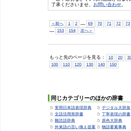
了承くださいませ。
お問い合わせ
。
...
.
＜前へ
1
2
69
70
71
72
73
...
.
153
154
次へ＞
もっと先のページを見る：
10
20
3
100
110
120
130
140
150
同じカテゴリーのほかの辞書
実用日本語表現辞典
デジタル大辞泉
文語活用形辞書
丁寧表現の辞書
難読語辞典
原色大辞典
外来語の言い換え提案
物語要素事典