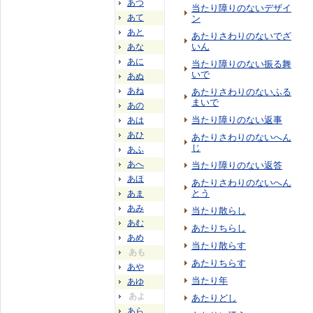
あつ
当たり障りのないデザイ
あて
ン
あと
あたりさわりのないでざ
いん
あな
あに
当たり障りのない振る舞
いで
あぬ
あね
あたりさわりのないふる
まいで
あの
当たり障りのない返事
あは
あひ
あたりさわりのないへん
じ
あふ
あへ
当たり障りのない返答
あほ
あたりさわりのないへん
とう
あま
あみ
当たり散らし
あむ
あたりちらし
あめ
当たり散らす
あも
あたりちらす
あや
当たり年
あゆ
あよ
あたりどし
あら