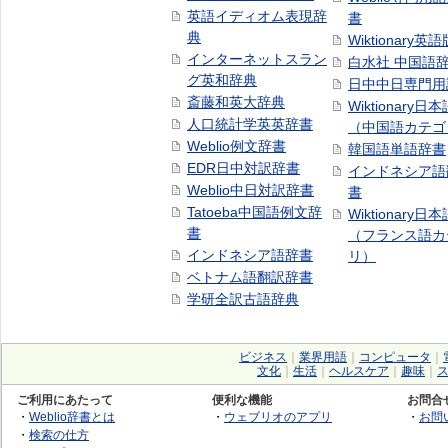
英語イディオム表現辞
書
典
Wiktionary英語
インターネットスラン
白水社 中国語
グ英和辞典
日中中日専門用
斎藤和英大辞典
Wiktionary日
人口統計学英英辞書
（中国語カテゴ
Weblio例文辞書
韓国語単語辞書
EDR日中対訳辞書
インドネシア語
Weblio中日対訳辞書
書
Tatoeba中国語例文辞
Wiktionary日
書
（フランス語カ
インドネシア語辞書
リ）
ベトナム語翻訳辞書
学研全訳古語辞典
ビジネス
｜
業界用語
｜
コンピュータ
｜
文化
｜
生活
｜
ヘルスケア
｜
趣味
｜
ご利用にあたって
便利な機能
お問合
・
Weblio辞書とは
・
ウェブリオのアプリ
・
お問
・
検索の仕方