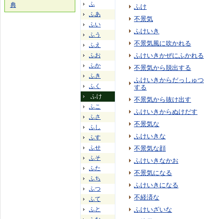
ふ
典
ふけ
ふあ
不景気
ふい
ふけいき
ふう
不景気風に吹かれる
ふえ
ふお
ふけいきかぜにふかれる
ふか
不景気から脱出する
ふき
ふけいきからだっしゅつ
ふく
する
ふけ
不景気から抜け出す
ふこ
ふけいきからぬけだす
ふさ
不景気な
ふし
ふけいきな
ふす
ふせ
不景気な顔
ふそ
ふけいきなかお
ふた
不景気になる
ふち
ふけいきになる
ふつ
不経済な
ふて
ふと
ふけいざいな