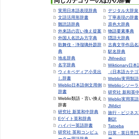
同じカテゴリーのほかの辞書
実用日本語表現辞典
デジタル大辞泉
文語活用形辞書
丁寧表現の辞書
難読語辞典
原色大辞典
外来語の言い換え提案
物語要素事典
外国人名読み方字典
隠語大辞典
歌舞伎・浄瑠璃外題辞
古典文学作品名
典
駅名辞典
地名辞典
JMnedict
名字辞典
Wiktionary日
ウィキペディア小見出
（日本語カテゴ
し辞書
Weblio実用類
Weblio日本語例文用例
Weblioシソー
辞書
研究社 新和英
Weblio類語・言い換え
Weblio実用英
辞書
JMdict
研究社 新英和中辞典
旅行・ビジネス
Eゲイト英和辞典
翻訳
ハイパー英語辞書
Tatoeba
研究社 英和コンピュ
日英・英日専門
ーター用語辞典