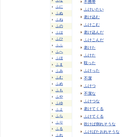
ふな
不携帯
ふに
ふけいたい
ふぬ
老け込む
ふね
ふけこむ
ふの
老け込んだ
ふは
ふひ
ふけこんだ
ふふ
老けた
ふへ
ふけた
ふほ
耽った
ふま
ふけった
ふみ
ふむ
不潔
ふめ
ふけつ
ふも
不潔な
ふや
ふけつな
ふゆ
老けてくる
ふよ
ふら
ふけてくる
ふり
吹けば倒れそうな
ふる
ふけばたおれそうな
ふれ