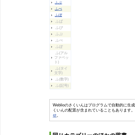
ふぶ
ふべ
ふぼ
ふぱ
ふぴ
ふぷ
ふぺ
ふぽ
ふ(アル
ファベッ
ト)
ふ(タイ
文字)
ふ(数字)
ふ(記号)
Weblioのさくいんはプログラムで自動的に
くいんの配置が含まれていることもあります。
せ
。