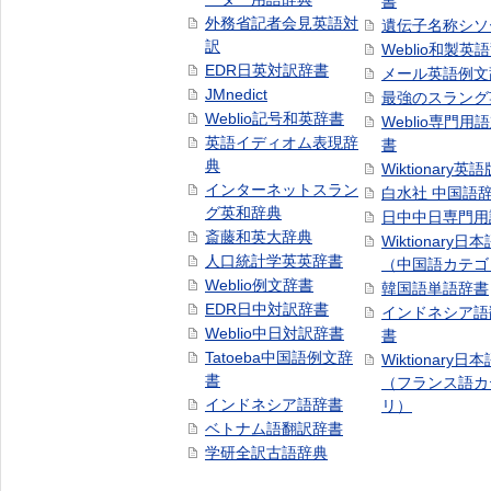
書
外務省記者会見英語対
遺伝子名称シソ
訳
Weblio和製英
EDR日英対訳辞書
メール英語例文
JMnedict
最強のスラング
Weblio記号和英辞書
Weblio専門用
英語イディオム表現辞
書
典
Wiktionary英語
インターネットスラン
白水社 中国語
グ英和辞典
日中中日専門用
斎藤和英大辞典
Wiktionary日
人口統計学英英辞書
（中国語カテゴ
Weblio例文辞書
韓国語単語辞書
EDR日中対訳辞書
インドネシア語
Weblio中日対訳辞書
書
Tatoeba中国語例文辞
Wiktionary日
書
（フランス語カ
インドネシア語辞書
リ）
ベトナム語翻訳辞書
学研全訳古語辞典