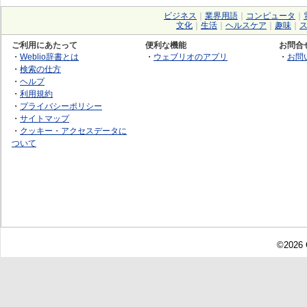
ビジネス
｜
業界用語
｜
コンピュータ
｜
文化
｜
生活
｜
ヘルスケア
｜
趣味
｜
ご利用にあたって
便利な機能
お問合
・
Weblio辞書とは
・
ウェブリオのアプリ
・
お問
・
検索の仕方
・
ヘルプ
・
利用規約
・
プライバシーポリシー
・
サイトマップ
・
クッキー・アクセスデータに
ついて
©2026 