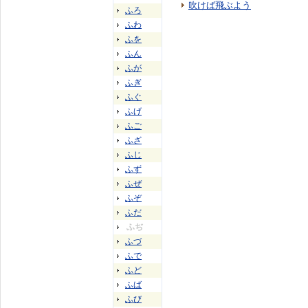
吹けば飛ぶよう
ふろ
ふわ
ふを
ふん
ふが
ふぎ
ふぐ
ふげ
ふご
ふざ
ふじ
ふず
ふぜ
ふぞ
ふだ
ふぢ
ふづ
ふで
ふど
ふば
ふび