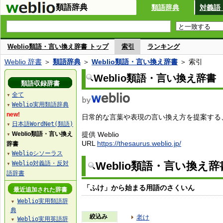
類語辞典
類語辞典
対義語
Weblio類語・言い換え辞書 トップ
索引
ランキング
Weblio 辞書
＞
類語辞典
＞
Weblio類語・言い換え辞書
＞ 索引
Weblio類語・言い換え辞書
類語収録辞書
全て
▼
Weblio実用類語辞典
▼
new!
日常的な言葉や表現の言い換え方を提案する、W
日本語WordNet(類語)
▼
Weblio類語・言い換え
提供 Weblio
▼
URL
https://thesaurus.weblio.jp/
辞書
Weblioシソーラス
▼
Weblio対義語・反対
Weblio類語・言い換え
▼
語辞書
「ふけ」から始まる用語のさくいん
最近追加された辞書
Weblio実用類語辞
▼
典
絞込み
老け
Weblio実用英語辞
▼