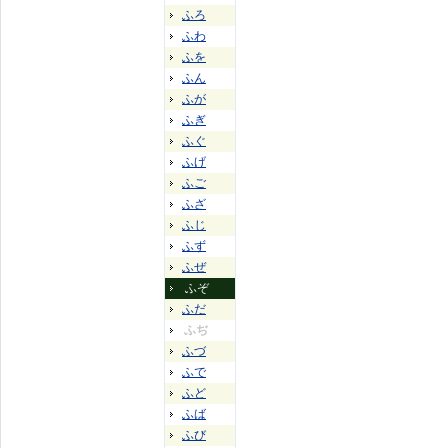
ふろ
ふわ
ふを
ふん
ふが
ふぎ
ふぐ
ふげ
ふご
ふざ
ふじ
ふず
ふぜ
ふぞ
ふだ
ふぢ
ふづ
ふで
ふど
ふば
ふび