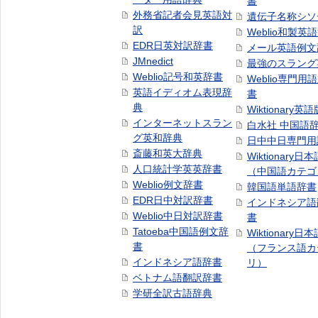
書
外務省記者会見英語対
遺伝子名称シソ
訳
Weblio和製英
EDR日英対訳辞書
メール英語例文
JMnedict
最強のスラング
Weblio記号和英辞書
Weblio専門用
英語イディオム表現辞
書
典
Wiktionary英語
インターネットスラン
白水社 中国語
グ英和辞典
日中中日専門用
斎藤和英大辞典
Wiktionary日
人口統計学英英辞書
（中国語カテゴ
Weblio例文辞書
韓国語単語辞書
EDR日中対訳辞書
インドネシア語
Weblio中日対訳辞書
書
Tatoeba中国語例文辞
Wiktionary日
書
（フランス語カ
インドネシア語辞書
リ）
ベトナム語翻訳辞書
学研全訳古語辞典