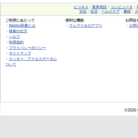
ビジネス
｜
業界用語
｜
コンピュータ
｜
文化
｜
生活
｜
ヘルスケア
｜
趣味
｜
ご利用にあたって
便利な機能
お問合
・
Weblio辞書とは
・
ウェブリオのアプリ
・
お問
・
検索の仕方
・
ヘルプ
・
利用規約
・
プライバシーポリシー
・
サイトマップ
・
クッキー・アクセスデータに
ついて
©2026 