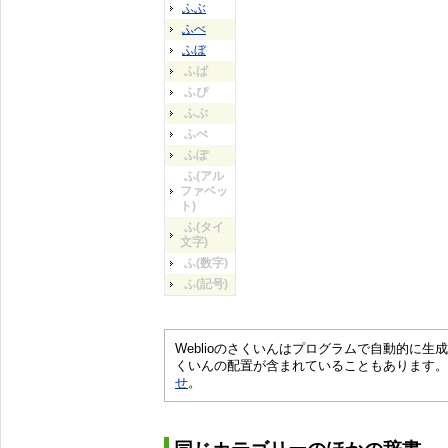
ふぶ
ふべ
ふぼ
ふぱ
ふぴ
ふぷ
ふぺ
ふぽ
ふ(アル
ファベッ
ト)
ふ(タイ
文字)
ふ(数字)
ふ(記号)
Weblioのさくいんはプログラムで自動的に
くいんの配置が含まれていることもあります。
せ
。