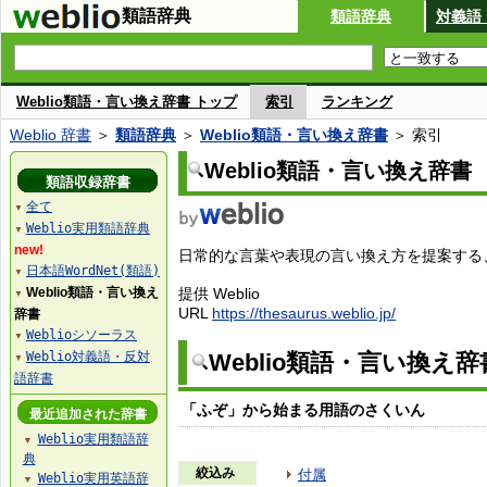
類語辞典
類語辞典
対義語
Weblio類語・言い換え辞書 トップ
索引
ランキング
Weblio 辞書
＞
類語辞典
＞
Weblio類語・言い換え辞書
＞ 索引
Weblio類語・言い換え辞書
類語収録辞書
全て
▼
Weblio実用類語辞典
▼
new!
日常的な言葉や表現の言い換え方を提案する、W
日本語WordNet(類語)
▼
Weblio類語・言い換え
提供 Weblio
▼
URL
https://thesaurus.weblio.jp/
辞書
Weblioシソーラス
▼
Weblio対義語・反対
Weblio類語・言い換え
▼
語辞書
「ふぞ」から始まる用語のさくいん
最近追加された辞書
Weblio実用類語辞
▼
典
絞込み
付属
Weblio実用英語辞
▼