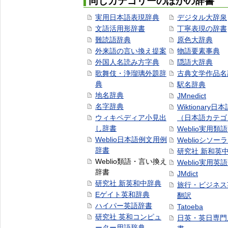
同じカテゴリーのほかの辞書
実用日本語表現辞典
デジタル大辞泉
文語活用形辞書
丁寧表現の辞書
難読語辞典
原色大辞典
外来語の言い換え提案
物語要素事典
外国人名読み方字典
隠語大辞典
歌舞伎・浄瑠璃外題辞
古典文学作品名
典
駅名辞典
地名辞典
JMnedict
名字辞典
Wiktionary日
ウィキペディア小見出
（日本語カテゴ
し辞書
Weblio実用類
Weblio日本語例文用例
Weblioシソー
辞書
研究社 新和英
Weblio類語・言い換え
Weblio実用英
辞書
JMdict
研究社 新英和中辞典
旅行・ビジネス
Eゲイト英和辞典
翻訳
ハイパー英語辞書
Tatoeba
研究社 英和コンピュ
日英・英日専門
ーター用語辞典