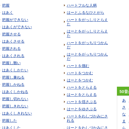
把握
ハートフルな人柄
はあく
はーとふるなひとがら
把握ができない
ハートをがっしりとらえ
た
はあくができない
はーとをがっしりとらえ
把握させる
た
はあくさせる
ハートをがっちりつかん
だ
把握される
はーとをがっちりつかん
はあくされる
だ
把握し難い
ハートを掴む
はあくしかたい
ハートをつかむ
把握し兼ねる
はーとをつかむ
把握しかねる
ハートをとらえる
50
はあくしかねる
はーとをとらえる
把握し切れない
あ
ハートを揺さぶる
把握しきれない
さ
はーとをゆさぶる
はあくしきれない
な
ハートをわしづかみにさ
把握した
れる
ま
はあくした
はーとをわしづかみにさ
ら