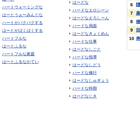
はーどな
6
ハートウォーミングな
ハードなエロシーン
7
はーとうぉーみんぐな
はーどなえろしーん
8
ハートがバクバクする
ハードな局面
9
はーとがばくばくする
はーどなきょくめん
ハートフルな
10
ハードな仕事
はーとふるな
はーどなしごと
ハートフルな家庭
ハードな指導
はーとふるなかてい
はーどなしどう
ハードな修行
はーどなしゅぎょう
ハードな時期
はーどなじき