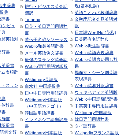
和中辞典
現(基本動詞)
旅行・ビジネス英会話
和辞典
英語ことわざ教訓辞典
翻訳
語辞書
金融庁記者会見英語対
Tatoeba
コンピュ
訳
日英・英日専門用語辞
辞典
日本語WordNet(英和)
書
会見英語対
日英固有名詞辞典
遺伝子名称シソーラス
Weblio派生語辞書
Weblio和製英語辞書
訳辞書
Weblio英語表現辞典
メール英語例文辞書
Weblio英語言い回し辞
最強のスラング英会話
号和英辞書
典
Weblio専門用語対訳辞
オム表現辞
場面別・シーン別英語
書
表現辞典
Wiktionary英語版
ットスラン
Weblio英和対訳辞書
白水社 中国語辞典
ウィキペディア英語版
日中中日専門用語辞典
辞典
Weblio中国語翻訳辞書
Wiktionary日本語版
英英辞書
中英英中専門用語辞典
（中国語カテゴリ）
辞書
Wiktionary中国語版
韓国語単語辞書
訳辞書
韓日専門用語辞書
インドネシア語翻訳辞
日対訳辞書
書
タイ語辞書
中国語例文辞
Wiktionary日本語版
Wikipediaフランス語版