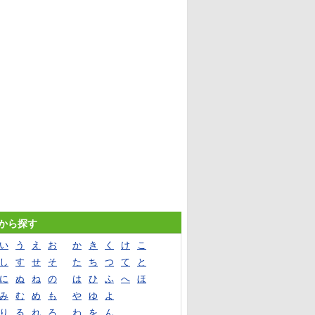
音から探す
い
う
え
お
か
き
く
け
こ
し
す
せ
そ
た
ち
つ
て
と
に
ぬ
ね
の
は
ひ
ふ
へ
ほ
み
む
め
も
や
ゆ
よ
り
る
れ
ろ
わ
を
ん