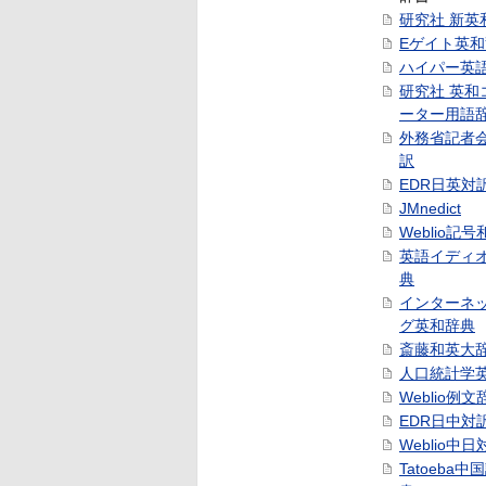
研究社 新英
Eゲイト英
ハイパー英
研究社 英和
ーター用語
外務省記者
訳
EDR日英対
JMnedict
Weblio記
英語イディ
典
インターネ
グ英和辞典
斎藤和英大
人口統計学
Weblio例文
EDR日中対
Weblio中
Tatoeba