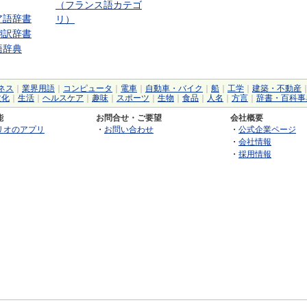
（フランス語カテゴ
ア語辞書
リ）
翻訳辞書
語辞典
ネス
｜
業界用語
｜
コンピュータ
｜
電車
｜
自動車・バイク
｜
船
｜
工学
｜
建築・不動産
文化
｜
生活
｜
ヘルスケア
｜
趣味
｜
スポーツ
｜
生物
｜
食品
｜
人名
｜
方言
｜
辞書・百科事
能
お問合せ・ご要望
会社概要
リオのアプリ
・
お問い合わせ
・
公式企業ページ
・
会社情報
・
採用情報