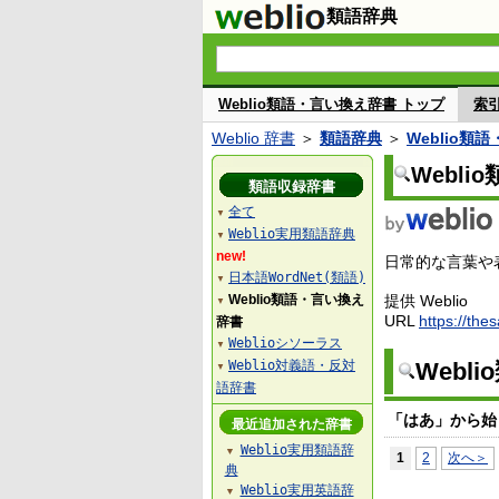
類語辞典
Weblio類語・言い換え辞書 トップ
索
Weblio 辞書
＞
類語辞典
＞
Weblio類
Webl
類語収録辞書
全て
▼
Weblio実用類語辞典
▼
new!
日常的な言葉や表
日本語WordNet(類語)
▼
Weblio類語・言い換え
提供 Weblio
▼
URL
https://the
辞書
Weblioシソーラス
▼
Weblio対義語・反対
Webl
▼
語辞書
「はあ」から始
最近追加された辞書
Weblio実用類語辞
▼
1
2
次へ＞
典
Weblio実用英語辞
▼