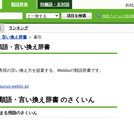
類語辞典
対義語・反対語
約4
検索フォームの固定
引
ランキング
語・言い換え辞書
＞ 索引
io類語・言い換え辞書
現の言い換え方を提案する、Weblioの類語辞書です。
saurus.weblio.jp/
io類語・言い換え辞書 のさくいん
まる用語のさくいん