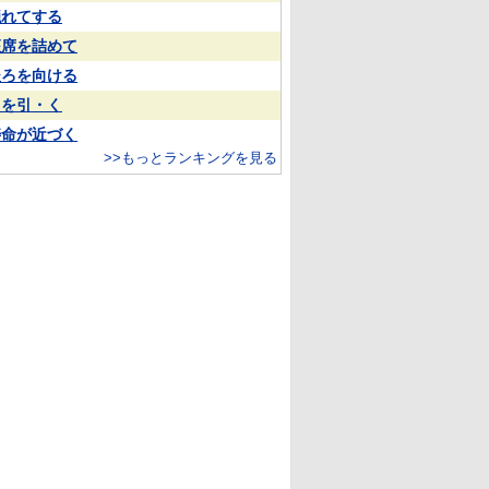
隠れてする
座席を詰めて
後ろを向ける
目を引・く
寿命が近づく
>>もっとランキングを見る