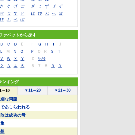
ぎ
ぐ
げ
ご
ざ
じ
ず
ぜ
ぞ
ぢ
づ
で
ど
ば
び
ぶ
べ
ぼ
ぴ
ぷ
ぺ
ぽ
ファベットから探す
Ｂ
Ｃ
Ｄ
Ｅ
Ｆ
Ｇ
Ｈ
Ｉ
Ｊ
Ｌ
Ｍ
Ｎ
Ｏ
Ｐ
Ｑ
Ｒ
Ｓ
Ｔ
Ｖ
Ｗ
Ｘ
Ｙ
Ｚ
記号
２
３
４
５
６
７
８
９
０
ランキング
▼
11～20
▼
21～30
1～10
特別な問題
鼻であしらわれる
失敗は成功の母
凝集
予想