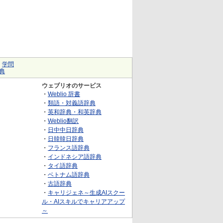
｜
学問
典
ウェブリオのサービス
・
Weblio 辞書
・
類語・対義語辞典
・
英和辞典・和英辞典
・
Weblio翻訳
・
日中中日辞典
・
日韓韓日辞典
・
フランス語辞典
・
インドネシア語辞典
・
タイ語辞典
・
ベトナム語辞典
・
古語辞典
・
キャリジェネ～生成AIスクー
ル・AIスキルでキャリアアップ
～