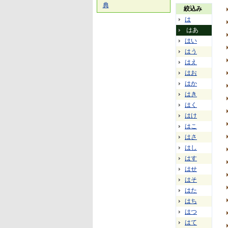
典
絞込み
は
はあ
はい
はう
はえ
はお
はか
はき
はく
はけ
はこ
はさ
はし
はす
はせ
はそ
はた
はち
はつ
はて