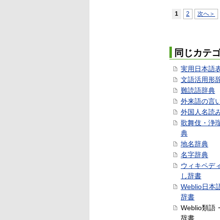
1
2
次へ＞
同じカテ
実用日本語
文語活用形
難読語辞典
外来語の言
外国人名読
歌舞伎・浄
典
地名辞典
名字辞典
ウィキペデ
し辞書
Weblio日
辞書
Weblio類
辞書