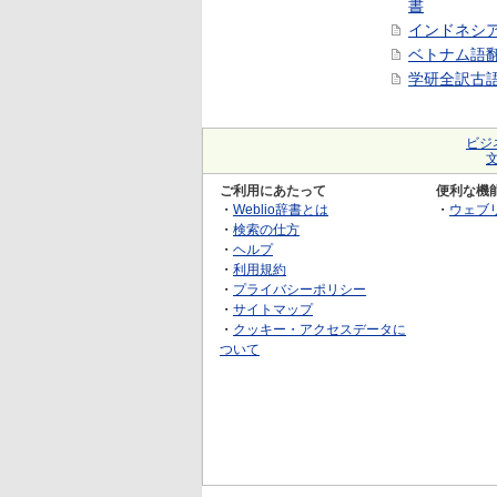
書
インドネシ
ベトナム語
学研全訳古
ビジ
ご利用にあたって
便利な機
・
Weblio辞書とは
・
ウェブ
・
検索の仕方
・
ヘルプ
・
利用規約
・
プライバシーポリシー
・
サイトマップ
・
クッキー・アクセスデータに
ついて