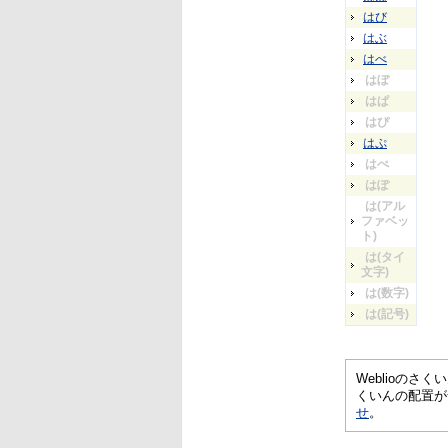
はび
はぶ
はべ
はぼ
はぱ
はぴ
はぷ
はぺ
はぽ
は(アル
ファベッ
ト)
は(タイ
文字)
は(数字)
は(記号)
Weblioの
くいんの配置が
せ
。