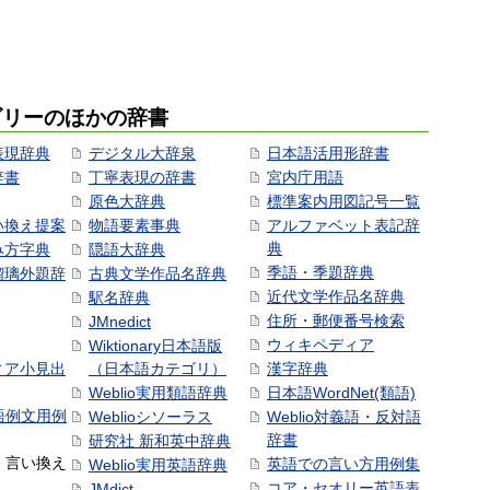
ゴリーのほかの辞書
表現辞典
デジタル大辞泉
日本語活用形辞書
辞書
丁寧表現の辞書
宮内庁用語
原色大辞典
標準案内用図記号一覧
い換え提案
物語要素事典
アルファベット表記辞
典
み方字典
隠語大辞典
季語・季題辞典
瑠璃外題辞
古典文学作品名辞典
近代文学作品名辞典
駅名辞典
住所・郵便番号検索
JMnedict
ウィキペディア
Wiktionary日本語版
ィア小見出
（日本語カテゴリ）
漢字辞典
Weblio実用類語辞典
日本語WordNet(類語)
本語例文用例
Weblioシソーラス
Weblio対義語・反対語
辞書
研究社 新和英中辞典
語・言い換え
英語での言い方用例集
Weblio実用英語辞典
コア・セオリー英語表
JMdict