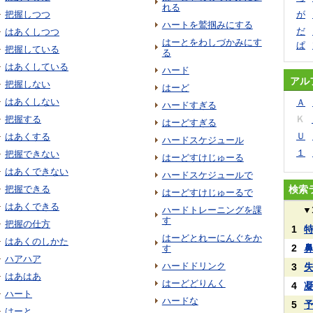
れる
把握しつつ
が
ハートを鷲掴みにする
だ
はあくしつつ
はーとをわしづかみにす
ぱ
把握している
る
はあくしている
ハード
アル
把握しない
はーど
はあくしない
Ａ
ハードすぎる
把握する
Ｋ
はーどすぎる
Ｕ
はあくする
ハードスケジュール
１
把握できない
はーどすけじゅーる
はあくできない
ハードスケジュールで
把握できる
検索
はーどすけじゅーるで
はあくできる
ハードトレーニングを課
▼
す
把握の仕方
1
はーどとれーにんぐをか
はあくのしかた
2
す
ハアハア
ハードドリンク
3
はあはあ
はーどどりんく
4
ハート
ハードな
5
はーと