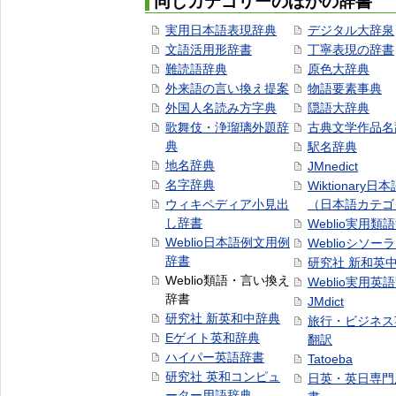
同じカテゴリーのほかの辞書
実用日本語表現辞典
デジタル大辞泉
文語活用形辞書
丁寧表現の辞書
難読語辞典
原色大辞典
外来語の言い換え提案
物語要素事典
外国人名読み方字典
隠語大辞典
歌舞伎・浄瑠璃外題辞
古典文学作品名
典
駅名辞典
地名辞典
JMnedict
名字辞典
Wiktionary日
ウィキペディア小見出
（日本語カテゴ
し辞書
Weblio実用類
Weblio日本語例文用例
Weblioシソー
辞書
研究社 新和英
Weblio類語・言い換え
Weblio実用英
辞書
JMdict
研究社 新英和中辞典
旅行・ビジネス
Eゲイト英和辞典
翻訳
ハイパー英語辞書
Tatoeba
研究社 英和コンピュ
日英・英日専門
ーター用語辞典