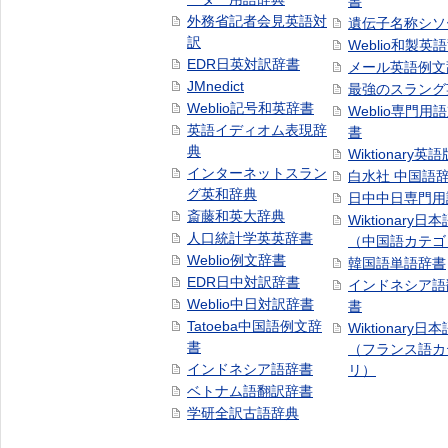
書
外務省記者会見英語対
遺伝子名称シソ
訳
Weblio和製英
EDR日英対訳辞書
メール英語例文
JMnedict
最強のスラング
Weblio記号和英辞書
Weblio専門用
英語イディオム表現辞
書
典
Wiktionary英語
インターネットスラン
白水社 中国語
グ英和辞典
日中中日専門用
斎藤和英大辞典
Wiktionary日
人口統計学英英辞書
（中国語カテゴ
Weblio例文辞書
韓国語単語辞書
EDR日中対訳辞書
インドネシア語
Weblio中日対訳辞書
書
Tatoeba中国語例文辞
Wiktionary日
書
（フランス語カ
インドネシア語辞書
リ）
ベトナム語翻訳辞書
学研全訳古語辞典