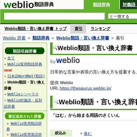
類語辞典
類語辞典
対義語
Weblio類語・言い換え辞書 トップ
索引
ランキング
Weblio 辞書
＞
類語辞典
＞
Weblio類語・言い換え辞書
＞ 索引
Weblio類語・言い換え辞書
類語収録辞書
全て
▼
Weblio実用類語辞典
▼
new!
日常的な言葉や表現の言い換え方を提案する、W
日本語WordNet(類語)
▼
Weblio類語・言い換え
提供 Weblio
▼
URL
https://thesaurus.weblio.jp/
辞書
Weblioシソーラス
▼
Weblio対義語・反対
Weblio類語・言い換え
▼
語辞書
「はむ」から始まる用語のさくいん
最近追加された辞書
Weblio実用類語辞
▼
典
絞込み
食む
Weblio実用英語辞
▼