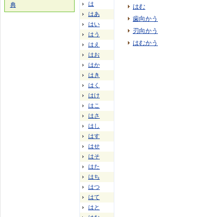
は
典
はむ
はあ
歯向かう
はい
刃向かう
はう
はむかう
はえ
はお
はか
はき
はく
はけ
はこ
はさ
はし
はす
はせ
はそ
はた
はち
はつ
はて
はと