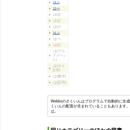
はぶ
はべ
はぼ
はぱ
はぴ
はぷ
はぺ
はぽ
は(アル
ファベッ
ト)
は(タイ
文字)
は(数字)
は(記号)
Weblioのさくいんはプログラムで自動的に
くいんの配置が含まれていることもあります。
せ
。