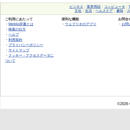
ビジネス
｜
業界用語
｜
コンピュータ
｜
文化
｜
生活
｜
ヘルスケア
｜
趣味
｜
ご利用にあたって
便利な機能
お問合
・
Weblio辞書とは
・
ウェブリオのアプリ
・
お問
・
検索の仕方
・
ヘルプ
・
利用規約
・
プライバシーポリシー
・
サイトマップ
・
クッキー・アクセスデータに
ついて
©2026 