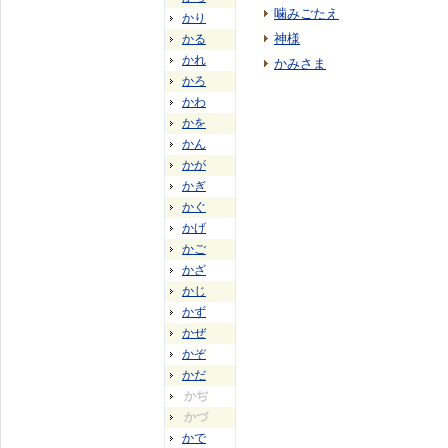
噛みごたえ
かり
神様
かる
かれ
かみさま
かろ
かわ
かを
かん
かが
かぎ
かぐ
かげ
かご
かざ
かじ
かず
かぜ
かぞ
かだ
かぢ
かづ
かで