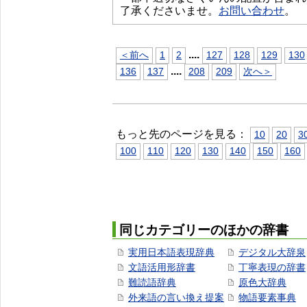
了承くださいませ。
お問い合わせ
。
...
.
＜前へ
1
2
127
128
129
130
...
.
136
137
208
209
次へ＞
もっと先のページを見る：
10
20
3
100
110
120
130
140
150
160
同じカテゴリーのほかの辞書
実用日本語表現辞典
デジタル大辞泉
文語活用形辞書
丁寧表現の辞書
難読語辞典
原色大辞典
外来語の言い換え提案
物語要素事典