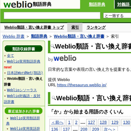
類語辞典
類語辞典
対義語
Weblio類語・言い換え辞書 トップ
索引
ランキング
Weblio 辞書
＞
類語辞典
＞
Weblio類語・言い換え辞書
＞ 索引
Weblio類語・言い換え辞
類語収録辞書
全て
▼
Weblio実用類語辞典
▼
new!
日常的な言葉や表現の言い換え方を提案する、W
日本語WordNet(類語)
▼
Weblio類語・言い換え
提供 Weblio
▼
辞書
URL
https://thesaurus.weblio.jp/
Weblioシソーラス
▼
Weblio対義語・反対
Weblio類語・言い換え
▼
語辞書
「か」から始まる用語のさくいん
最近追加された辞書
Weblio実用類語辞
▼
...
.
＜前へ
1
2
127
128
129
130
典
Weblio実用英語辞
...
.
136
137
208
209
次へ＞
▼