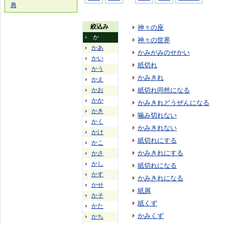
典
絞込み
神々の座
か
神々の世界
かあ
かみがみのせかい
かい
紙切れ
かう
かみきれ
かえ
かお
紙切れ同然になる
かか
かみきれどうぜんになる
かき
噛み切れない
かく
かみきれない
かけ
紙切れにする
かこ
かみきれにする
かさ
かし
紙切れになる
かす
かみきれになる
かせ
紙屑
かそ
紙くず
かた
かみくず
かち