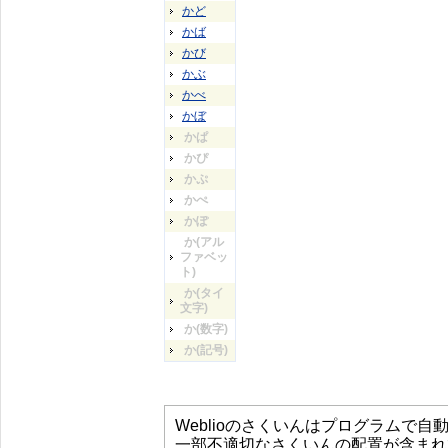
かど
かば
かび
かぶ
かべ
かぼ
かぱ
かぴ
かぷ
かぺ
かぽ
か(アル
ファベッ
ト)
か(タイ
文字)
か(数字)
か(記号)
Weblioのさくいんはプログラムで
一部不適切なさくいんの配置が含まれ