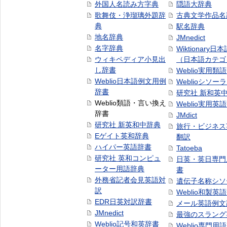
外国人名読み方字典
隠語大辞典
歌舞伎・浄瑠璃外題辞
古典文学作品名
典
駅名辞典
地名辞典
JMnedict
名字辞典
Wiktionary日
ウィキペディア小見出
（日本語カテゴ
し辞書
Weblio実用類
Weblio日本語例文用例
Weblioシソー
辞書
研究社 新和英
Weblio類語・言い換え
Weblio実用英
辞書
JMdict
研究社 新英和中辞典
旅行・ビジネス
Eゲイト英和辞典
翻訳
ハイパー英語辞書
Tatoeba
研究社 英和コンピュ
日英・英日専門
ーター用語辞典
書
外務省記者会見英語対
遺伝子名称シソ
訳
Weblio和製英
EDR日英対訳辞書
メール英語例文
JMnedict
最強のスラング
Weblio記号和英辞書
Weblio専門用