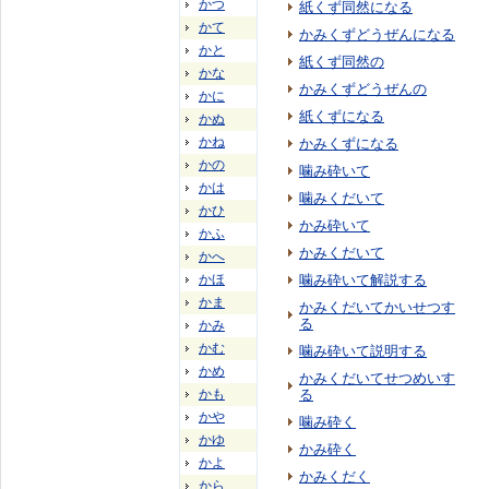
かつ
紙くず同然になる
かて
かみくずどうぜんになる
かと
紙くず同然の
かな
かみくずどうぜんの
かに
紙くずになる
かぬ
かね
かみくずになる
かの
噛み砕いて
かは
噛みくだいて
かひ
かみ砕いて
かふ
かみくだいて
かへ
かほ
噛み砕いて解説する
かま
かみくだいてかいせつす
る
かみ
かむ
噛み砕いて説明する
かめ
かみくだいてせつめいす
かも
る
かや
噛み砕く
かゆ
かみ砕く
かよ
かみくだく
から