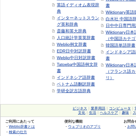
英語イディオム表現辞
書
典
Wiktionary英語
インターネットスラン
白水社 中国語
グ英和辞典
日中中日専門用
斎藤和英大辞典
Wiktionary日
人口統計学英英辞書
（中国語カテゴ
Weblio例文辞書
韓国語単語辞書
EDR日中対訳辞書
インドネシア語
Weblio中日対訳辞書
書
Tatoeba中国語例文辞
Wiktionary日
書
（フランス語カ
インドネシア語辞書
リ）
ベトナム語翻訳辞書
学研全訳古語辞典
ビジネス
｜
業界用語
｜
コンピュータ
｜
文化
｜
生活
｜
ヘルスケア
｜
趣味
｜
ご利用にあたって
便利な機能
お問合
・
Weblio辞書とは
・
ウェブリオのアプリ
・
お問
・
検索の仕方