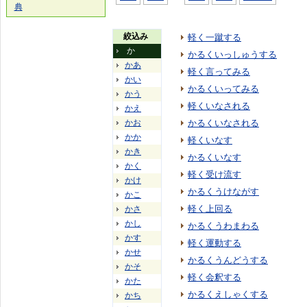
典
絞込み
軽く一蹴する
か
かるくいっしゅうする
かあ
軽く言ってみる
かい
かるくいってみる
かう
軽くいなされる
かえ
かお
かるくいなされる
かか
軽くいなす
かき
かるくいなす
かく
軽く受け流す
かけ
かるくうけながす
かこ
軽く上回る
かさ
かし
かるくうわまわる
かす
軽く運動する
かせ
かるくうんどうする
かそ
軽く会釈する
かた
かるくえしゃくする
かち