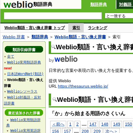
類語辞典
類語辞典
対義語
Weblio類語・言い換え辞書 トップ
索引
ランキング
Weblio 辞書
＞
類語辞典
＞
Weblio類語・言い換え辞書
＞ 索引
Weblio類語・言い換え辞
類語収録辞書
全て
▼
Weblio実用類語辞典
▼
new!
日常的な言葉や表現の言い換え方を提案する、W
日本語WordNet(類語)
▼
Weblio類語・言い換え
提供 Weblio
▼
辞書
URL
https://thesaurus.weblio.jp/
Weblioシソーラス
▼
Weblio対義語・反対
Weblio類語・言い換え
▼
語辞書
「か」から始まる用語のさくいん
最近追加された辞書
Weblio実用類語辞
▼
...
.
＜前へ
1
2
147
148
149
150
典
Weblio実用英語辞
...
.
156
157
208
209
次へ＞
▼