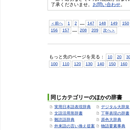
了承くださいませ。
お問い合わせ
。
...
.
＜前へ
1
2
147
148
149
150
...
.
156
157
208
209
次へ＞
もっと先のページを見る：
10
20
3
100
110
120
130
140
150
160
同じカテゴリーのほかの辞書
実用日本語表現辞典
デジタル大辞泉
文語活用形辞書
丁寧表現の辞書
難読語辞典
原色大辞典
外来語の言い換え提案
物語要素事典