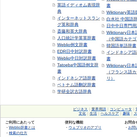
英語イディオム表現辞
書
典
Wiktionary英語
インターネットスラン
白水社 中国語
グ英和辞典
日中中日専門用
斎藤和英大辞典
Wiktionary日
人口統計学英英辞書
（中国語カテゴ
Weblio例文辞書
韓国語単語辞書
EDR日中対訳辞書
インドネシア語
Weblio中日対訳辞書
書
Tatoeba中国語例文辞
Wiktionary日
書
（フランス語カ
インドネシア語辞書
リ）
ベトナム語翻訳辞書
学研全訳古語辞典
ビジネス
｜
業界用語
｜
コンピュータ
｜
文化
｜
生活
｜
ヘルスケア
｜
趣味
｜
ご利用にあたって
便利な機能
お問合
・
Weblio辞書とは
・
ウェブリオのアプリ
・
お問
・
検索の仕方