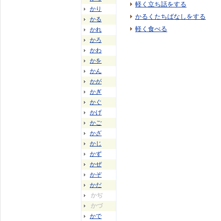
軽く立ち話をする
かり
かるくたちばなしをする
かる
軽く食べる
かれ
かろ
かわ
かを
かん
かが
かぎ
かぐ
かげ
かご
かざ
かじ
かず
かぜ
かぞ
かだ
かぢ
かづ
かで