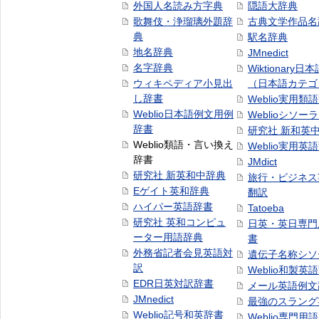
外国人名読み方字典
隠語大辞典
歌舞伎・浄瑠璃外題辞
古典文学作品名
典
駅名辞典
地名辞典
JMnedict
名字辞典
Wiktionary日
ウィキペディア小見出
（日本語カテゴ
し辞書
Weblio実用類
Weblio日本語例文用例
Weblioシソー
辞書
研究社 新和英
Weblio類語・言い換え
Weblio実用英
辞書
JMdict
研究社 新英和中辞典
旅行・ビジネス
Eゲイト英和辞典
翻訳
ハイパー英語辞書
Tatoeba
研究社 英和コンピュ
日英・英日専門
ーター用語辞典
書
外務省記者会見英語対
遺伝子名称シソ
訳
Weblio和製英
EDR日英対訳辞書
メール英語例文
JMnedict
最強のスラング
Weblio記号和英辞書
Weblio専門用