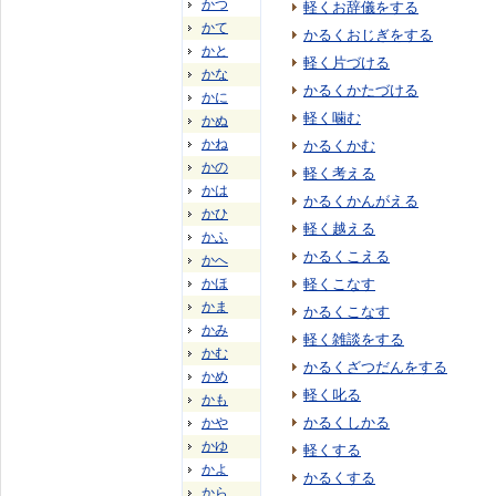
かつ
軽くお辞儀をする
かて
かるくおじぎをする
かと
軽く片づける
かな
かるくかたづける
かに
軽く噛む
かぬ
かね
かるくかむ
かの
軽く考える
かは
かるくかんがえる
かひ
軽く越える
かふ
かるくこえる
かへ
かほ
軽くこなす
かま
かるくこなす
かみ
軽く雑談をする
かむ
かるくざつだんをする
かめ
軽く叱る
かも
かるくしかる
かや
かゆ
軽くする
かよ
かるくする
から