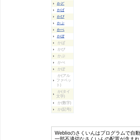
かど
かば
かび
かぶ
かべ
かぼ
かぱ
かぴ
かぷ
かぺ
かぽ
か(アル
ファベッ
ト)
か(タイ
文字)
か(数字)
か(記号)
Weblioのさくいんはプログラムで
一部不適切なさくいんの配置が含まれ