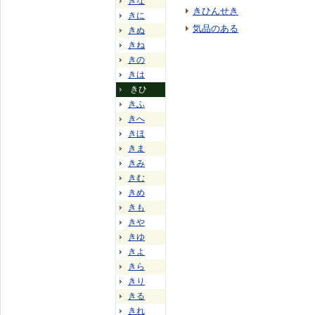
きな
きひんせき
きに
気品のある
きぬ
きね
きの
きは
きひ
きふ
きへ
きほ
きま
きみ
きむ
きめ
きも
きや
きゆ
きよ
きら
きり
きる
きれ