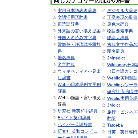
同じカテゴリーのほかの辞書
実用日本語表現辞典
デジタル大辞泉
文語活用形辞書
丁寧表現の辞書
難読語辞典
原色大辞典
外来語の言い換え提案
物語要素事典
外国人名読み方字典
隠語大辞典
歌舞伎・浄瑠璃外題辞
古典文学作品名
典
駅名辞典
地名辞典
JMnedict
名字辞典
Wiktionary日
ウィキペディア小見出
（日本語カテゴ
し辞書
Weblio実用類
Weblio日本語例文用例
Weblioシソー
辞書
研究社 新和英
Weblio類語・言い換え
Weblio実用英
辞書
JMdict
研究社 新英和中辞典
旅行・ビジネス
Eゲイト英和辞典
翻訳
ハイパー英語辞書
Tatoeba
研究社 英和コンピュ
日英・英日専門
ーター用語辞典