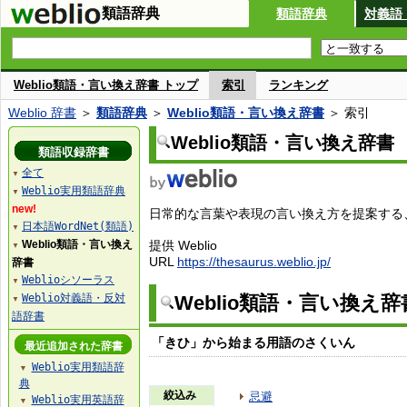
類語辞典
類語辞典
対義語
Weblio類語・言い換え辞書 トップ
索引
ランキング
Weblio 辞書
＞
類語辞典
＞
Weblio類語・言い換え辞書
＞ 索引
Weblio類語・言い換え辞書
類語収録辞書
全て
▼
Weblio実用類語辞典
▼
new!
日常的な言葉や表現の言い換え方を提案する、W
日本語WordNet(類語)
▼
Weblio類語・言い換え
提供 Weblio
▼
URL
https://thesaurus.weblio.jp/
辞書
Weblioシソーラス
▼
Weblio対義語・反対
Weblio類語・言い換え
▼
語辞書
「きひ」から始まる用語のさくいん
最近追加された辞書
Weblio実用類語辞
▼
典
絞込み
忌避
Weblio実用英語辞
▼