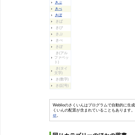
きぶ
きべ
きぼ
きぱ
きぴ
きぷ
きぺ
きぽ
き(アル
ファベッ
ト)
き(タイ
文字)
き(数字)
き(記号)
Weblioのさくいんはプログラムで自動的に
くいんの配置が含まれていることもあります。
せ
。