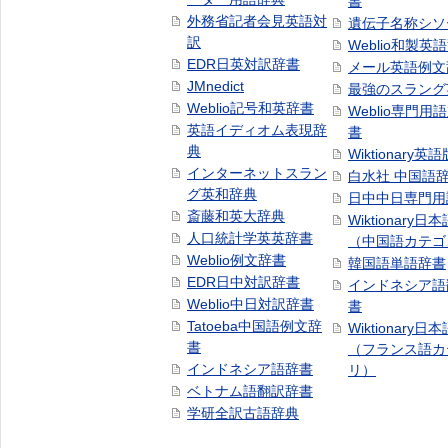
書
外務省記者会見英語対
遺伝子名称シソ
訳
Weblio和製英
EDR日英対訳辞書
メール英語例文
JMnedict
最強のスラング
Weblio記号和英辞書
Weblio専門用
英語イディオム表現辞
書
典
Wiktionary英語
インターネットスラン
白水社 中国語
グ英和辞典
日中中日専門用
斎藤和英大辞典
Wiktionary日
人口統計学英英辞書
（中国語カテゴ
Weblio例文辞書
韓国語単語辞書
EDR日中対訳辞書
インドネシア語
Weblio中日対訳辞書
書
Tatoeba中国語例文辞
Wiktionary日
書
（フランス語カ
インドネシア語辞書
リ）
ベトナム語翻訳辞書
学研全訳古語辞典