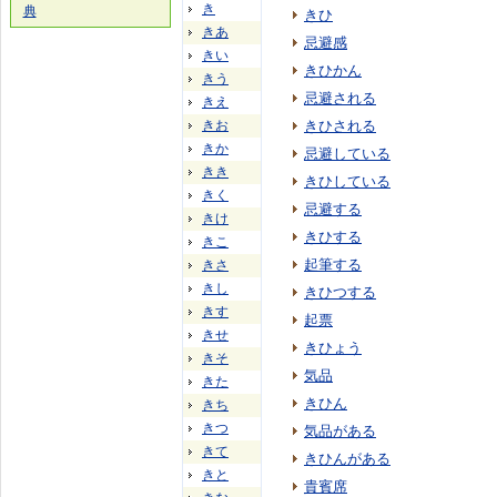
き
典
きひ
きあ
忌避感
きい
きひかん
きう
忌避される
きえ
きお
きひされる
きか
忌避している
きき
きひしている
きく
忌避する
きけ
きひする
きこ
起筆する
きさ
きし
きひつする
きす
起票
きせ
きひょう
きそ
気品
きた
きひん
きち
きつ
気品がある
きて
きひんがある
きと
貴賓席