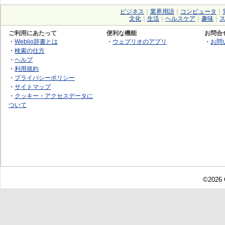
ビジネス
｜
業界用語
｜
コンピュータ
｜
文化
｜
生活
｜
ヘルスケア
｜
趣味
｜
ご利用にあたって
便利な機能
お問合
・
Weblio辞書とは
・
ウェブリオのアプリ
・
お問
・
検索の仕方
・
ヘルプ
・
利用規約
・
プライバシーポリシー
・
サイトマップ
・
クッキー・アクセスデータに
ついて
©2026 