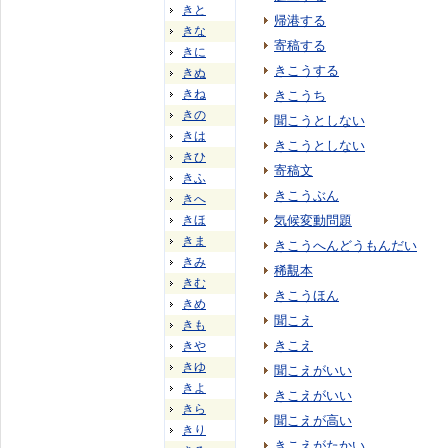
きと
帰港する
きな
寄稿する
きに
きこうする
きぬ
きね
きこうち
きの
聞こうとしない
きは
きこうとしない
きひ
寄稿文
きふ
きこうぶん
きへ
きほ
気候変動問題
きま
きこうへんどうもんだい
きみ
稀覯本
きむ
きこうほん
きめ
聞こえ
きも
きこえ
きや
きゆ
聞こえがいい
きよ
きこえがいい
きら
聞こえが高い
きり
きこえがたかい