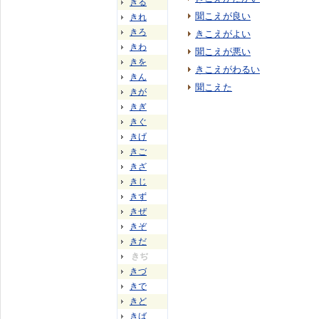
きる
聞こえが良い
きれ
きろ
きこえがよい
きわ
聞こえが悪い
きを
きこえがわるい
きん
聞こえた
きが
きぎ
きぐ
きげ
きご
きざ
きじ
きず
きぜ
きぞ
きだ
きぢ
きづ
きで
きど
きば