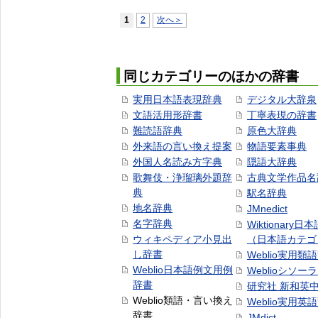
1
2
次へ＞
同じカテゴリーのほかの辞書
実用日本語表現辞典
デジタル大辞泉
文語活用形辞書
丁寧表現の辞書
難読語辞典
原色大辞典
外来語の言い換え提案
物語要素事典
外国人名読み方字典
隠語大辞典
歌舞伎・浄瑠璃外題辞
古典文学作品名
典
駅名辞典
地名辞典
JMnedict
名字辞典
Wiktionary日
ウィキペディア小見出
（日本語カテゴ
し辞書
Weblio実用類
Weblio日本語例文用例
Weblioシソー
辞書
研究社 新和英
Weblio類語・言い換え
Weblio実用英
辞書
JMdict