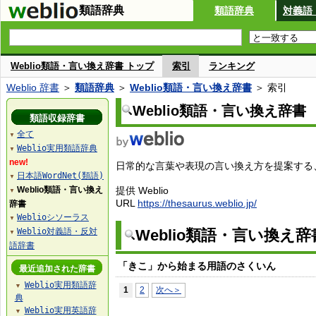
類語辞典
類語辞典
対義語
Weblio類語・言い換え辞書 トップ
索引
ランキング
Weblio 辞書
＞
類語辞典
＞
Weblio類語・言い換え辞書
＞ 索引
Weblio類語・言い換え辞書
類語収録辞書
全て
▼
Weblio実用類語辞典
▼
new!
日常的な言葉や表現の言い換え方を提案する、W
日本語WordNet(類語)
▼
Weblio類語・言い換え
提供 Weblio
▼
URL
https://thesaurus.weblio.jp/
辞書
Weblioシソーラス
▼
Weblio対義語・反対
Weblio類語・言い換え
▼
語辞書
「きこ」から始まる用語のさくいん
最近追加された辞書
Weblio実用類語辞
▼
1
2
次へ＞
典
Weblio実用英語辞
▼