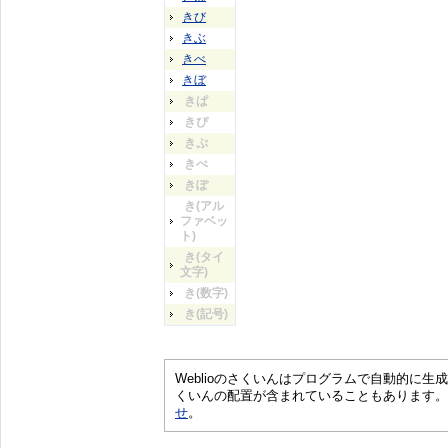
きび
きぶ
きべ
きぼ
きぱ
きぴ
きぷ
きぺ
きぽ
き(アル
ファベッ
ト)
き(タイ
文字)
き(数字)
き(記号)
Weblioのさくいんはプログラムで自動的に
くいんの配置が含まれていることもあります。
せ
。