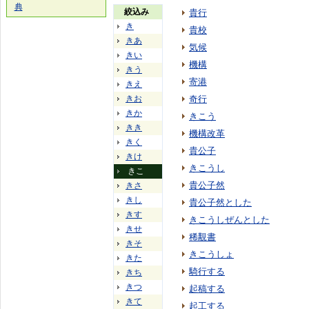
典
絞込み
貴行
き
貴校
きあ
気候
きい
機構
きう
寄港
きえ
きお
奇行
きか
きこう
きき
機構改革
きく
貴公子
きけ
きこうし
きこ
貴公子然
きさ
きし
貴公子然とした
きす
きこうしぜんとした
きせ
稀覯書
きそ
きこうしょ
きた
騎行する
きち
きつ
起稿する
きて
起工する