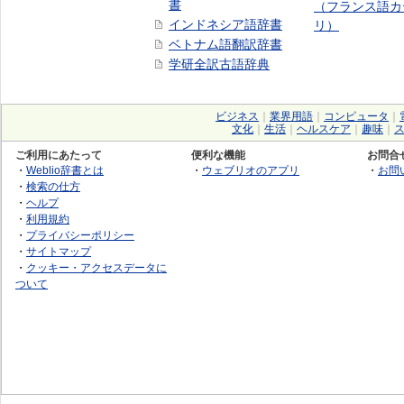
書
（フランス語カ
インドネシア語辞書
リ）
ベトナム語翻訳辞書
学研全訳古語辞典
ビジネス
｜
業界用語
｜
コンピュータ
｜
文化
｜
生活
｜
ヘルスケア
｜
趣味
｜
ご利用にあたって
便利な機能
お問合
・
Weblio辞書とは
・
ウェブリオのアプリ
・
お問
・
検索の仕方
・
ヘルプ
・
利用規約
・
プライバシーポリシー
・
サイトマップ
・
クッキー・アクセスデータに
ついて