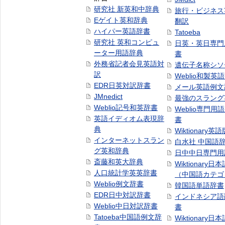
研究社 新英和中辞典
旅行・ビジネス
Eゲイト英和辞典
翻訳
ハイパー英語辞書
Tatoeba
研究社 英和コンピュ
日英・英日専門
ーター用語辞典
書
外務省記者会見英語対
遺伝子名称シソ
訳
Weblio和製英
EDR日英対訳辞書
メール英語例文
JMnedict
最強のスラング
Weblio記号和英辞書
Weblio専門用
英語イディオム表現辞
書
典
Wiktionary英語
インターネットスラン
白水社 中国語
グ英和辞典
日中中日専門用
斎藤和英大辞典
Wiktionary日
人口統計学英英辞書
（中国語カテゴ
Weblio例文辞書
韓国語単語辞書
EDR日中対訳辞書
インドネシア語
Weblio中日対訳辞書
書
Tatoeba中国語例文辞
Wiktionary日