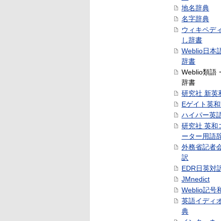
地名辞典
名字辞典
ウィキペデ
し辞書
Weblio日
辞書
Weblio類
辞書
研究社 新英
Eゲイト英
ハイパー英
研究社 英和
ーター用語
外務省記者
訳
EDR日英対
JMnedict
Weblio記
英語イディ
典