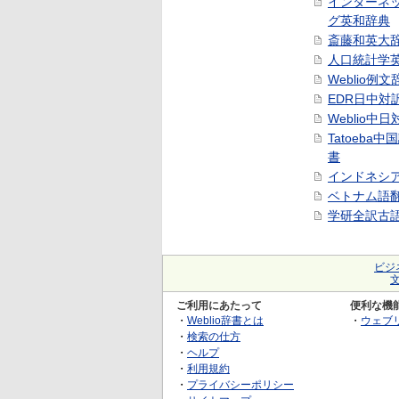
インターネ
グ英和辞典
斎藤和英大
人口統計学
Weblio例文
EDR日中対
Weblio中
Tatoeba
書
インドネシ
ベトナム語
学研全訳古
ビジ
ご利用にあたって
便利な機
・
Weblio辞書とは
・
ウェブ
・
検索の仕方
・
ヘルプ
・
利用規約
・
プライバシーポリシー