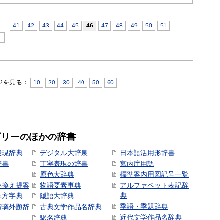
...
.
...
.
41
42
43
44
45
46
47
48
49
50
51
＞
ジを見る：
10
20
30
40
50
60
ゴリーのほかの辞書
表現辞典
デジタル大辞泉
日本語活用形辞書
辞書
丁寧表現の辞書
宮内庁用語
原色大辞典
標準案内用図記号一覧
い換え提案
物語要素事典
アルファベット表記辞
典
み方字典
隠語大辞典
季語・季題辞典
瑠璃外題辞
古典文学作品名辞典
近代文学作品名辞典
駅名辞典