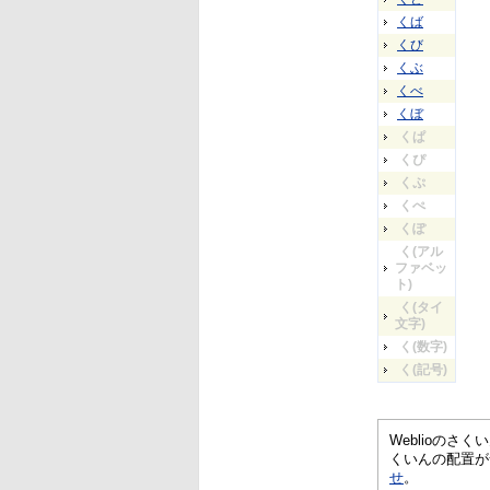
くば
くび
くぶ
くべ
くぼ
くぱ
くぴ
くぷ
くぺ
くぽ
く(アル
ファベッ
ト)
く(タイ
文字)
く(数字)
く(記号)
Weblioの
くいんの配置が
せ
。