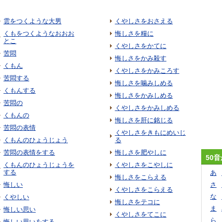
雲をつくような大男
くやしさをおさえる
くもをつくようなおおお
悔しさを糧に
とこ
くやしさをかてに
苦悶
悔しさをかみ殺す
くもん
くやしさをかみころす
苦悶する
悔しさを噛みしめる
くもんする
悔しさをかみしめる
苦悶の
くやしさをかみしめる
くもんの
悔しさを肝に銘じる
苦悶の表情
くやしさをきもにめいじ
くもんのひょうじょう
る
苦悶の表情をする
悔しさを肥やしに
50
くもんのひょうじょうを
くやしさをこやしに
する
あ
悔しさをこらえる
悔しい
さ
くやしさをこらえる
な
くやしい
悔しさをテコに
ま
悔しい思い
くやしさをてこに
ら
悔しい思いをする