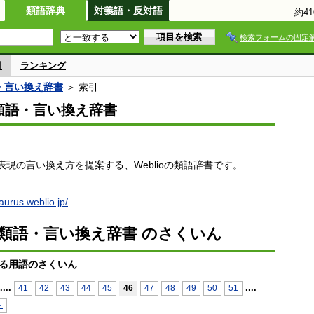
類語辞典
対義語・反対語
約4
検索フォームの固定
引
ランキング
語・言い換え辞書
＞ 索引
io類語・言い換え辞書
現の言い換え方を提案する、Weblioの類語辞書です。
saurus.weblio.jp/
io類語・言い換え辞書 のさくいん
る用語のさくいん
...
.
...
.
41
42
43
44
45
46
47
48
49
50
51
＞