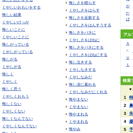
悔しさを晴らす
が
くやしいおもいをする
くやしさをはらす
だ
悔しい結果
悔しさを反芻する
ぱ
くやしいけっか
くやしさをはんすうする
悔しいことに
悔しさをバネに
アル
くやしいことに
くやしさをばねに
Ａ
悔しがっている
悔しさをバネにする
Ｋ
くやしがっている
くやしさをばねにする
Ｕ
悔しがる
悔し泣きする
１
くやしがる
くやしなきする
悔しく
くやしなみだ
検索
くやしく
悔し涙に暮れる
悔しく思う
▼
くやしなみだにくれる
くやしくおもう
1
悔やまない
悔しくない
2
くやまない
くやしくない
3
悔やまれる
悔しくなんてない
4
くやまれる
くやしくなんてない
悔やみ
5