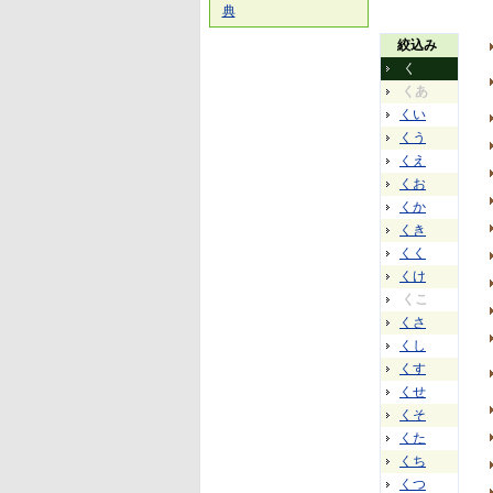
典
絞込み
く
くあ
くい
くう
くえ
くお
くか
くき
くく
くけ
くこ
くさ
くし
くす
くせ
くそ
くた
くち
くつ