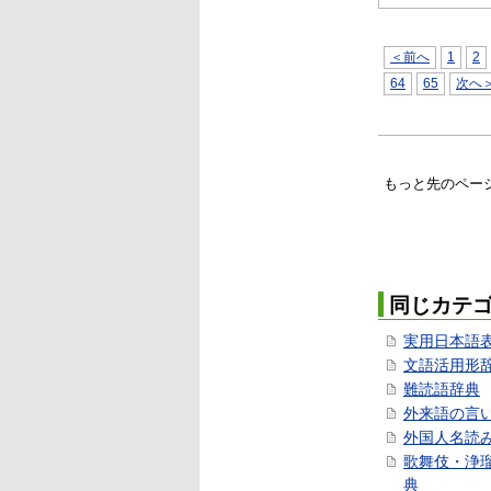
＜前へ
1
2
64
65
次へ
もっと先のペー
同じカテ
実用日本語
文語活用形
難読語辞典
外来語の言
外国人名読
歌舞伎・浄
典