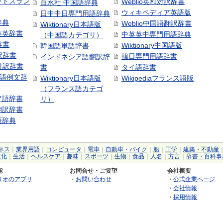
ットスラン
Weblio英和対訳辞書
白水社 中国語辞典
ウィキペディア英語版
日中中日専門用語辞典
辞典
Weblio中国語翻訳辞書
Wiktionary日本語版
英英辞書
中英英中専門用語辞典
（中国語カテゴリ）
辞書
Wiktionary中国語版
韓国語単語辞書
訳辞書
韓日専門用語辞書
インドネシア語翻訳辞
日対訳辞書
書
タイ語辞書
中国語例文辞
Wiktionary日本語版
Wikipediaフランス語版
（フランス語カテゴ
ア語辞書
リ）
翻訳辞書
語辞典
ネス
｜
業界用語
｜
コンピュータ
｜
電車
｜
自動車・バイク
｜
船
｜
工学
｜
建築・不動産
文化
｜
生活
｜
ヘルスケア
｜
趣味
｜
スポーツ
｜
生物
｜
食品
｜
人名
｜
方言
｜
辞書・百科事
能
お問合せ・ご要望
会社概要
リオのアプリ
・
お問い合わせ
・
公式企業ページ
・
会社情報
・
採用情報