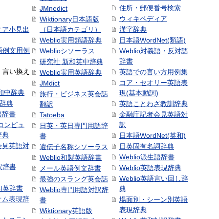
住所・郵便番号検索
JMnedict
ウィキペディア
Wiktionary日本語版
ィア小見出
（日本語カテゴリ）
漢字辞典
Weblio実用類語辞典
日本語WordNet(類語)
本語例文用例
Weblioシソーラス
Weblio対義語・反対語
辞書
研究社 新和英中辞典
語・言い換え
英語での言い方用例集
Weblio実用英語辞典
コア・セオリー英語表
JMdict
和中辞典
現(基本動詞)
旅行・ビジネス英会話
和辞典
英語ことわざ教訓辞典
翻訳
語辞書
金融庁記者会見英語対
Tatoeba
コンピュ
訳
日英・英日専門用語辞
辞典
日本語WordNet(英和)
書
会見英語対
日英固有名詞辞典
遺伝子名称シソーラス
Weblio派生語辞書
Weblio和製英語辞書
訳辞書
Weblio英語表現辞典
メール英語例文辞書
Weblio英語言い回し辞
最強のスラング英会話
号和英辞書
典
Weblio専門用語対訳辞
オム表現辞
場面別・シーン別英語
書
表現辞典
Wiktionary英語版