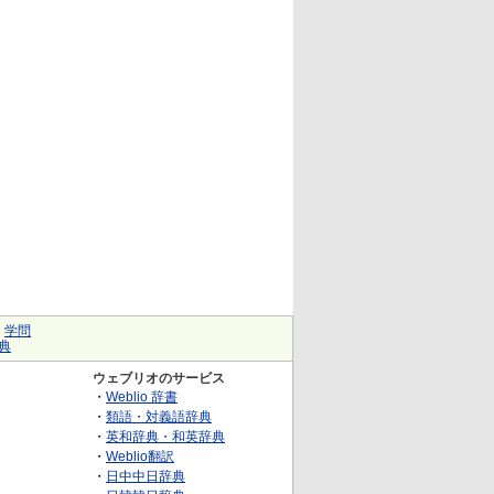
｜
学問
典
ウェブリオのサービス
・
Weblio 辞書
・
類語・対義語辞典
・
英和辞典・和英辞典
・
Weblio翻訳
・
日中中日辞典