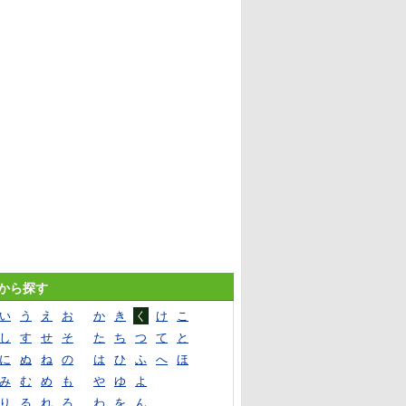
音から探す
い
う
え
お
か
き
く
け
こ
し
す
せ
そ
た
ち
つ
て
と
に
ぬ
ね
の
は
ひ
ふ
へ
ほ
み
む
め
も
や
ゆ
よ
り
る
れ
ろ
わ
を
ん