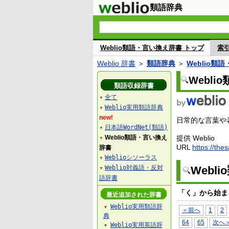
類語辞典
Weblio類語・言い換え辞書 トップ
索
Weblio 辞書
＞
類語辞典
＞
Weblio類
Webl
類語収録辞書
全て
▼
Weblio実用類語辞典
▼
new!
日常的な言葉や表
日本語WordNet(類語)
▼
Weblio類語・言い換え
提供 Weblio
▼
URL
https://the
辞書
Weblioシソーラス
▼
Weblio対義語・反対
Webl
▼
語辞書
「く」から始ま
最近追加された辞書
Weblio実用類語辞
▼
＜前へ
1
2
典
64
65
次へ
Weblio実用英語辞
▼