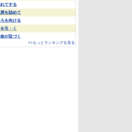
隠れてする
座席を詰めて
後ろを向ける
目を引・く
寿命が近づく
>>もっとランキングを見る