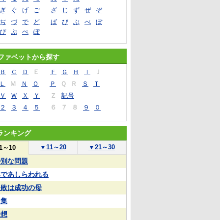
ぎ
ぐ
げ
ご
ざ
じ
ず
ぜ
ぞ
ぢ
づ
で
ど
ば
び
ぶ
べ
ぼ
ぴ
ぷ
ぺ
ぽ
ファベットから探す
Ｂ
Ｃ
Ｄ
Ｅ
Ｆ
Ｇ
Ｈ
Ｉ
Ｊ
Ｌ
Ｍ
Ｎ
Ｏ
Ｐ
Ｑ
Ｒ
Ｓ
Ｔ
Ｖ
Ｗ
Ｘ
Ｙ
Ｚ
記号
２
３
４
５
６
７
８
９
０
ランキング
▼
11～20
▼
21～30
1～10
特別な問題
鼻であしらわれる
失敗は成功の母
凝集
予想