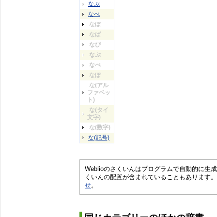
なぶ
なべ
なぼ
なぱ
なぴ
なぷ
なぺ
なぽ
な(アル
ファベッ
ト)
な(タイ
文字)
な(数字)
な(記号)
Weblioのさくいんはプログラムで自動的に
くいんの配置が含まれていることもあります。
せ
。