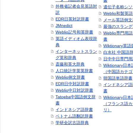
書
外務省記者会見英語対
遺伝子名称シソ
訳
Weblio和製英
EDR日英対訳辞書
メール英語例文
JMnedict
最強のスラング
Weblio記号和英辞書
Weblio専門用
英語イディオム表現辞
書
典
Wiktionary英語
インターネットスラン
白水社 中国語
グ英和辞典
日中中日専門用
斎藤和英大辞典
Wiktionary日
人口統計学英英辞書
（中国語カテゴ
Weblio例文辞書
韓国語単語辞書
EDR日中対訳辞書
インドネシア語
Weblio中日対訳辞書
書
Tatoeba中国語例文辞
Wiktionary日
書
（フランス語カ
インドネシア語辞書
リ）
ベトナム語翻訳辞書
学研全訳古語辞典