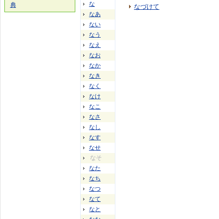
な
典
なづけて
なあ
ない
なう
なえ
なお
なか
なき
なく
なけ
なこ
なさ
なし
なす
なせ
なそ
なた
なち
なつ
なて
なと