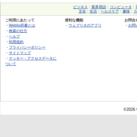
ビジネス
｜
業界用語
｜
コンピュータ
｜
文化
｜
生活
｜
ヘルスケア
｜
趣味
｜
ご利用にあたって
便利な機能
お問合
・
Weblio辞書とは
・
ウェブリオのアプリ
・
お問
・
検索の仕方
・
ヘルプ
・
利用規約
・
プライバシーポリシー
・
サイトマップ
・
クッキー・アクセスデータに
ついて
©2026 