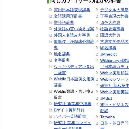
同じカテゴリーのほかの辞書
実用日本語表現辞典
デジタル大辞泉
文語活用形辞書
丁寧表現の辞書
難読語辞典
原色大辞典
外来語の言い換え提案
物語要素事典
外国人名読み方字典
隠語大辞典
歌舞伎・浄瑠璃外題辞
古典文学作品名
典
駅名辞典
地名辞典
JMnedict
名字辞典
Wiktionary日
ウィキペディア小見出
（日本語カテゴ
し辞書
Weblio実用類
Weblio日本語例文用例
Weblioシソー
辞書
研究社 新和英
Weblio類語・言い換え
Weblio実用英
辞書
JMdict
研究社 新英和中辞典
旅行・ビジネス
Eゲイト英和辞典
翻訳
ハイパー英語辞書
Tatoeba
研究社 英和コンピュ
日英・英日専門
ーター用語辞典