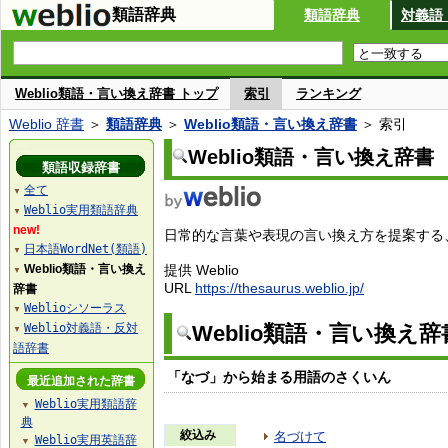
類語辞典
類語辞典
対義語
Weblio類語・言い換え辞書 トップ
索引
ランキング
Weblio 辞書
＞
類語辞典
＞
Weblio類語・言い換え辞書
＞ 索引
Weblio類語・言い換え辞書
類語収録辞書
全て
▼
Weblio実用類語辞典
▼
new!
日常的な言葉や表現の言い換え方を提案する、W
日本語WordNet(類語)
▼
Weblio類語・言い換え
提供 Weblio
▼
URL
https://thesaurus.weblio.jp/
辞書
Weblioシソーラス
▼
Weblio対義語・反対
Weblio類語・言い換え
▼
語辞書
「なづ」から始まる用語のさくいん
最近追加された辞書
Weblio実用類語辞
▼
典
絞込み
名づけて
Weblio実用英語辞
▼