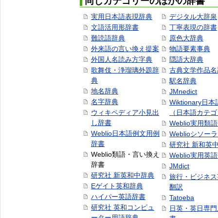
同じカテゴリーのほかの辞書
実用日本語表現辞典
デジタル大辞泉
文語活用形辞書
丁寧表現の辞書
難読語辞典
原色大辞典
外来語の言い換え提案
物語要素事典
外国人名読み方字典
隠語大辞典
歌舞伎・浄瑠璃外題辞
古典文学作品名
典
駅名辞典
地名辞典
JMnedict
名字辞典
Wiktionary日
ウィキペディア小見出
（日本語カテゴ
し辞書
Weblio実用類
Weblio日本語例文用例
Weblioシソー
辞書
研究社 新和英
Weblio類語・言い換え
Weblio実用英
辞書
JMdict
研究社 新英和中辞典
旅行・ビジネス
Eゲイト英和辞典
翻訳
ハイパー英語辞書
Tatoeba
研究社 英和コンピュ
日英・英日専門
ーター用語辞典