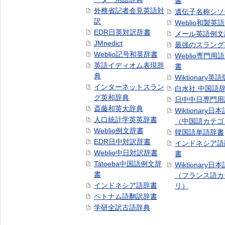
書
外務省記者会見英語対
遺伝子名称シソ
訳
Weblio和製英
EDR日英対訳辞書
メール英語例文
JMnedict
最強のスラング
Weblio記号和英辞書
Weblio専門用
英語イディオム表現辞
書
典
Wiktionary英語
インターネットスラン
白水社 中国語
グ英和辞典
日中中日専門用
斎藤和英大辞典
Wiktionary日
人口統計学英英辞書
（中国語カテゴ
Weblio例文辞書
韓国語単語辞書
EDR日中対訳辞書
インドネシア語
Weblio中日対訳辞書
書
Tatoeba中国語例文辞
Wiktionary日
書
（フランス語カ
インドネシア語辞書
リ）
ベトナム語翻訳辞書
学研全訳古語辞典