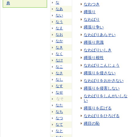
な
典
なわつき
なあ
縄張り
ない
なわばり
なう
縄張り争い
なえ
なお
なわばりあらそい
なか
縄張り意識
なき
なわばりいしき
なく
縄張り根性
なけ
なわばりこんじょう
なこ
縄張りを侵さない
なさ
なし
なわばりをおかさない
なす
縄張りを侵害しない
なせ
なわばりをしんがいしな
なそ
い
なた
縄張りを広げる
なち
なわばりをひろげる
なつ
縄目の恥
なて
なと