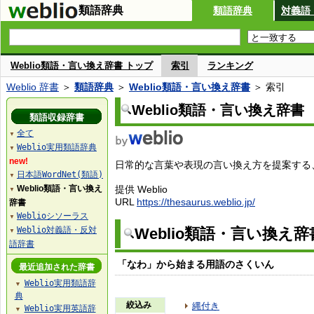
類語辞典
類語辞典
対義語
Weblio類語・言い換え辞書 トップ
索引
ランキング
Weblio 辞書
＞
類語辞典
＞
Weblio類語・言い換え辞書
＞ 索引
Weblio類語・言い換え辞書
類語収録辞書
全て
▼
Weblio実用類語辞典
▼
new!
日常的な言葉や表現の言い換え方を提案する、W
日本語WordNet(類語)
▼
Weblio類語・言い換え
提供 Weblio
▼
URL
https://thesaurus.weblio.jp/
辞書
Weblioシソーラス
▼
Weblio対義語・反対
Weblio類語・言い換え
▼
語辞書
「なわ」から始まる用語のさくいん
最近追加された辞書
Weblio実用類語辞
▼
典
絞込み
縄付き
Weblio実用英語辞
▼