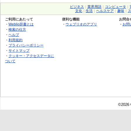
ビジネス
｜
業界用語
｜
コンピュータ
｜
文化
｜
生活
｜
ヘルスケア
｜
趣味
｜
ご利用にあたって
便利な機能
お問合
・
Weblio辞書とは
・
ウェブリオのアプリ
・
お問
・
検索の仕方
・
ヘルプ
・
利用規約
・
プライバシーポリシー
・
サイトマップ
・
クッキー・アクセスデータに
ついて
©2026 