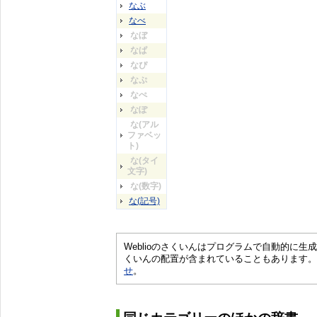
なぶ
なべ
なぼ
なぱ
なぴ
なぷ
なぺ
なぽ
な(アル
ファベッ
ト)
な(タイ
文字)
な(数字)
な(記号)
Weblioのさくいんはプログラムで自動的に
くいんの配置が含まれていることもあります。
せ
。