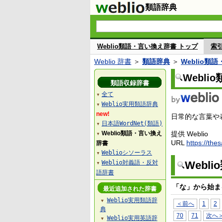
類語辞典
Weblio類語・言い換え辞書 トップ
索
Weblio 辞書
＞
類語辞典
＞
Weblio類
Webl
類語収録辞書
全て
▼
Weblio実用類語辞典
▼
new!
日常的な言葉や表
日本語WordNet(類語)
▼
Weblio類語・言い換え
提供 Weblio
▼
URL
https://the
辞書
Weblioシソーラス
▼
Weblio対義語・反対
Webl
▼
語辞書
「な」から始ま
最近追加された辞書
Weblio実用類語辞
▼
＜前へ
1
2
典
70
71
次へ
Weblio実用英語辞
▼