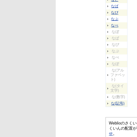
なば
なび
なぶ
なべ
なぼ
なぱ
なぴ
なぷ
なぺ
なぽ
な(アル
ファベッ
ト)
な(タイ
文字)
な(数字)
な(記号)
Weblioの
くいんの配置が
せ
。