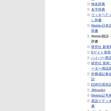
地名辞典
名字辞典
ウィキペデ
し辞書
Weblio日
辞書
Weblio類
辞書
研究社 新英
Eゲイト英
ハイパー英
研究社 英和
ーター用語
外務省記者
訳
EDR日英対
JMnedict
Weblio記
英語イディ
典