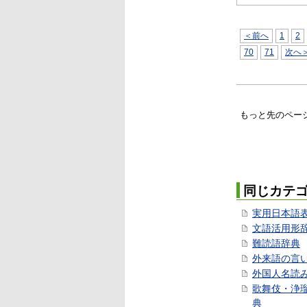
＜前へ
1
2
70
71
次へ
もっと先のペー
同じカテ
実用日本語
文語活用形
難読語辞典
外来語の言
外国人名読
歌舞伎・浄
典