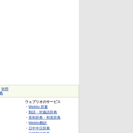
｜
学問
典
ウェブリオのサービス
・
Weblio 辞書
・
類語・対義語辞典
・
英和辞典・和英辞典
・
Weblio翻訳
・
日中中日辞典