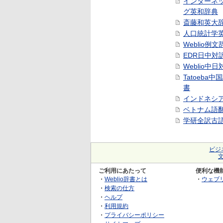
インターネ
グ英和辞典
斎藤和英大
人口統計学
Weblio例文
EDR日中対
Weblio中
Tatoeba
書
インドネシ
ベトナム語
学研全訳古
ビジ
ご利用にあたって
便利な機
・
Weblio辞書とは
・
ウェブ
・
検索の仕方
・
ヘルプ
・
利用規約
・
プライバシーポリシー