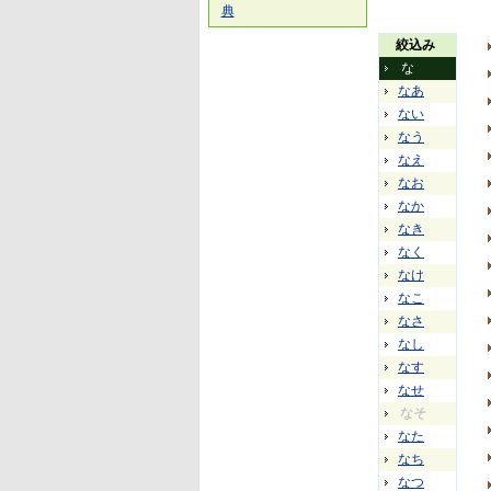
典
絞込み
な
なあ
ない
なう
なえ
なお
なか
なき
なく
なけ
なこ
なさ
なし
なす
なせ
なそ
なた
なち
なつ