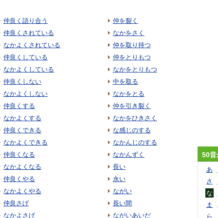
仲良く語り合う
仲を裂く
仲良くされている
なかをさく
なかよくされている
仲を取り持つ
仲良くしている
仲をとりもつ
なかよくしている
なかをとりもつ
仲良くしない
中を取る
なかよくしない
なかをとる
仲良くする
仲を引き裂く
なかよくする
なかをひきさく
仲良くできる
な感じのする
なかよくできる
なかんじのする
仲良くなる
なかんずく
50
なかよくなる
長い
あ
仲良くやる
永い
さ
なかよくやる
ながい
な
仲良さげ
長い間
ま
なかよさげ
ながいあいだ
ら