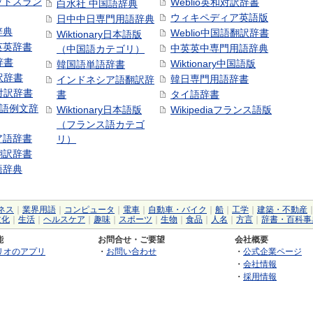
ットスラン
Weblio英和対訳辞書
白水社 中国語辞典
ウィキペディア英語版
日中中日専門用語辞典
辞典
Weblio中国語翻訳辞書
Wiktionary日本語版
英英辞書
中英英中専門用語辞典
（中国語カテゴリ）
辞書
Wiktionary中国語版
韓国語単語辞書
訳辞書
韓日専門用語辞書
インドネシア語翻訳辞
日対訳辞書
書
タイ語辞書
中国語例文辞
Wiktionary日本語版
Wikipediaフランス語版
（フランス語カテゴ
ア語辞書
リ）
翻訳辞書
語辞典
ネス
｜
業界用語
｜
コンピュータ
｜
電車
｜
自動車・バイク
｜
船
｜
工学
｜
建築・不動産
文化
｜
生活
｜
ヘルスケア
｜
趣味
｜
スポーツ
｜
生物
｜
食品
｜
人名
｜
方言
｜
辞書・百科事
能
お問合せ・ご要望
会社概要
リオのアプリ
・
お問い合わせ
・
公式企業ページ
・
会社情報
・
採用情報