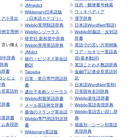
住所・郵便番号検索
JMnedict
ウィキペディア
Wiktionary日本語版
ィア小見出
（日本語カテゴリ）
漢字辞典
Weblio実用類語辞典
日本語WordNet(類語)
本語例文用例
Weblioシソーラス
Weblio対義語・反対語
辞書
研究社 新和英中辞典
語・言い換え
英語での言い方用例集
Weblio実用英語辞典
コア・セオリー英語表
JMdict
和中辞典
現(基本動詞)
旅行・ビジネス英会話
和辞典
英語ことわざ教訓辞典
翻訳
語辞書
金融庁記者会見英語対
Tatoeba
コンピュ
訳
日英・英日専門用語辞
辞典
日本語WordNet(英和)
書
会見英語対
日英固有名詞辞典
遺伝子名称シソーラス
Weblio派生語辞書
Weblio和製英語辞書
訳辞書
Weblio英語表現辞典
メール英語例文辞書
Weblio英語言い回し辞
最強のスラング英会話
号和英辞書
典
Weblio専門用語対訳辞
オム表現辞
場面別・シーン別英語
書
表現辞典
Wiktionary英語版