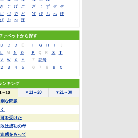
ぎ
ぐ
げ
ご
ざ
じ
ず
ぜ
ぞ
ぢ
づ
で
ど
ば
び
ぶ
べ
ぼ
ぴ
ぷ
ぺ
ぽ
ファベットから探す
Ｂ
Ｃ
Ｄ
Ｅ
Ｆ
Ｇ
Ｈ
Ｉ
Ｊ
Ｌ
Ｍ
Ｎ
Ｏ
Ｐ
Ｑ
Ｒ
Ｓ
Ｔ
Ｖ
Ｗ
Ｘ
Ｙ
Ｚ
記号
２
３
４
５
６
７
８
９
０
ランキング
▼
11～20
▼
21～30
1～10
特別な問題
驚く
許可を受けた
失敗は成功の母
緊迫感をもって