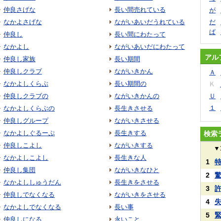
仲良さげな
長い間売れている
が
なかよさげな
ながいあいだうれている
だ
ぱ
仲良し
長い間にわたって
なかよし
ながいあいだにわたって
アル
仲良し家族
長い期間
仲良しクラブ
ながいきかん
Ａ
なかよしくらぶ
長い期間の
Ｋ
仲良しクラブの
ながいきかんの
Ｕ
１
なかよしくらぶの
長生きさせる
仲良しグループ
ながいきさせる
なかよしぐるーぷ
長生きする
検索
仲良しこよし
ながいきする
▼
なかよしこよし
長生きな人
1
仲良し集団
ながいきなひと
2
なかよししゅうだん
長生きをさせる
3
仲良しでなくなる
ながいきをさせる
4
なかよしでなくなる
長い事
5
仲良しになる
永いこと