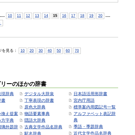
...
.
...
.
10
11
12
13
14
15
16
17
18
19
20
＞
ジを見る：
10
20
30
40
50
60
70
ゴリーのほかの辞書
表現辞典
デジタル大辞泉
日本語活用形辞書
辞書
丁寧表現の辞書
宮内庁用語
原色大辞典
標準案内用図記号一覧
い換え提案
物語要素事典
アルファベット表記辞
典
み方字典
隠語大辞典
季語・季題辞典
瑠璃外題辞
古典文学作品名辞典
近代文学作品名辞典
駅名辞典