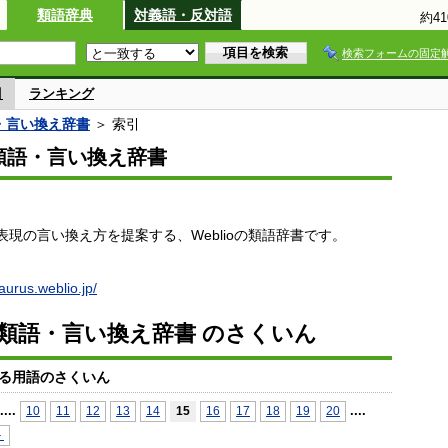
類語辞典
対義語・反対語
約4
検索フォームの固定
引
ランキング
語・言い換え辞書
＞ 索引
io類語・言い換え辞書
現の言い換え方を提案する、Weblioの類語辞書です。
saurus.weblio.jp/
io類語・言い換え辞書 のさくいん
る用語のさくいん
...
.
...
.
10
11
12
13
14
15
16
17
18
19
20
＞