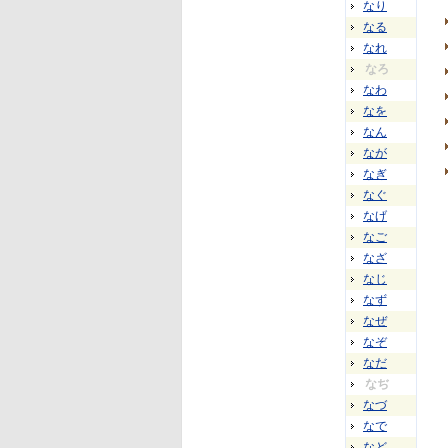
なり
なる
なれ
なろ
なわ
なを
なん
なが
なぎ
なぐ
なげ
なご
なざ
なじ
なず
なぜ
なぞ
なだ
なぢ
なづ
なで
など