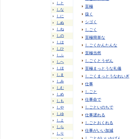
しと
至極
しな
扱く
しに
シゴく
しぬ
しね
しごく
しの
至極簡単な
しは
しごくかんたんな
しひ
至極当然
しふ
しごくとうぜん
しへ
しほ
至極まっとうな礼儀
しま
しごくまっとうなれいぎ
しみ
仕事
しむ
しごと
しめ
仕事命で
しも
しごといのちで
しや
しゆ
仕事遅れる
しよ
しごとおくれる
しら
仕事がいい加減
しり
しごとがいいかげん