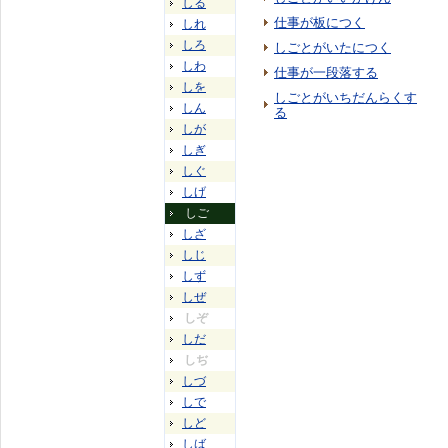
しる
仕事が板につく
しれ
しろ
しごとがいたにつく
しわ
仕事が一段落する
しを
しごとがいちだんらくす
しん
る
しが
しぎ
しぐ
しげ
しご
しざ
しじ
しず
しぜ
しぞ
しだ
しぢ
しづ
しで
しど
しば