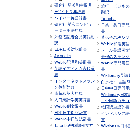
研究社 新英和中辞典
旅行・ビジネス
Eゲイト英和辞典
翻訳
ハイパー英語辞書
Tatoeba
研究社 英和コンピュ
日英・英日専門
ーター用語辞典
書
外務省記者会見英語対
遺伝子名称シソ
訳
Weblio和製英
EDR日英対訳辞書
メール英語例文
JMnedict
最強のスラング
Weblio記号和英辞書
Weblio専門用
英語イディオム表現辞
書
典
Wiktionary英語
インターネットスラン
白水社 中国語
グ英和辞典
日中中日専門用
斎藤和英大辞典
Wiktionary日
人口統計学英英辞書
（中国語カテゴ
Weblio例文辞書
韓国語単語辞書
EDR日中対訳辞書
インドネシア語
Weblio中日対訳辞書
書
Tatoeba中国語例文辞
Wiktionary日