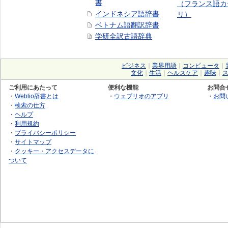
書
（フランス語カ
インドネシア語辞書
リ）
ベトナム語翻訳辞書
学研全訳古語辞典
ビジネス
｜
業界用語
｜
コンピュータ
｜
文化
｜
生活
｜
ヘルスケア
｜
趣味
｜
ご利用にあたって
便利な機能
お問合
・
Weblio辞書とは
・
ウェブリオのアプリ
・
お問
・
検索の仕方
・
ヘルプ
・
利用規約
・
プライバシーポリシー
・
サイトマップ
・
クッキー・アクセスデータに
ついて