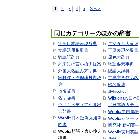
1
2
3
4
5
次へ＞
同じカテゴリーのほかの辞書
実用日本語表現辞典
デジタル大辞泉
文語活用形辞書
丁寧表現の辞書
難読語辞典
原色大辞典
外来語の言い換え提案
物語要素事典
外国人名読み方字典
隠語大辞典
歌舞伎・浄瑠璃外題辞
古典文学作品名
典
駅名辞典
地名辞典
JMnedict
名字辞典
Wiktionary日
ウィキペディア小見出
（日本語カテゴ
し辞書
Weblio実用類
Weblio日本語例文用例
Weblioシソー
辞書
研究社 新和英
Weblio類語・言い換え
Weblio実用英
辞書
JMdict