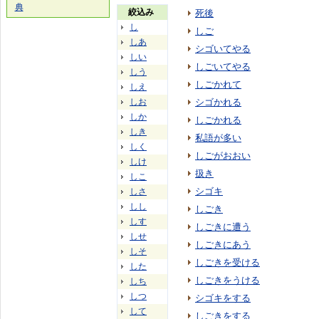
典
絞込み
死後
し
しご
しあ
シゴいてやる
しい
しごいてやる
しう
しごかれて
しえ
しお
シゴかれる
しか
しごかれる
しき
私語が多い
しく
しごがおおい
しけ
扱き
しこ
シゴキ
しさ
しし
しごき
しす
しごきに遭う
しせ
しごきにあう
しそ
しごきを受ける
した
しごきをうける
しち
しつ
シゴキをする
して
しごきをする