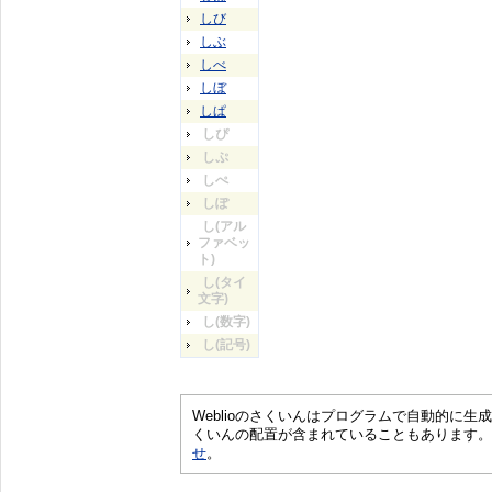
しび
しぶ
しべ
しぼ
しぱ
しぴ
しぷ
しぺ
しぽ
し(アル
ファベッ
ト)
し(タイ
文字)
し(数字)
し(記号)
Weblioのさくいんはプログラムで自動的に
くいんの配置が含まれていることもあります。
せ
。