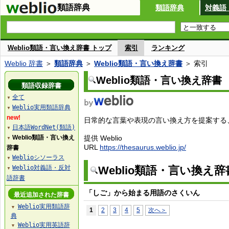
類語辞典
類語辞典
対義語
Weblio類語・言い換え辞書 トップ
索引
ランキング
Weblio 辞書
＞
類語辞典
＞
Weblio類語・言い換え辞書
＞ 索引
Weblio類語・言い換え辞書
類語収録辞書
全て
▼
Weblio実用類語辞典
▼
new!
日常的な言葉や表現の言い換え方を提案する、W
日本語WordNet(類語)
▼
Weblio類語・言い換え
提供 Weblio
▼
URL
https://thesaurus.weblio.jp/
辞書
Weblioシソーラス
▼
Weblio対義語・反対
Weblio類語・言い換え
▼
語辞書
「しご」から始まる用語のさくいん
最近追加された辞書
Weblio実用類語辞
▼
1
2
3
4
5
次へ＞
典
Weblio実用英語辞
▼