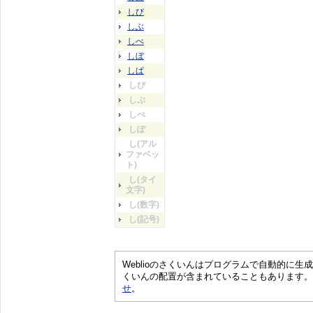
しび
しぶ
しべ
しぼ
しぱ
しぴ
しぷ
しぺ
しぽ
し(アル
ファベッ
ト)
し(タイ
文字)
し(数字)
し(記号)
Weblioのさくいんはプログラムで自動的に
くいんの配置が含まれていることもあります。
せ
。