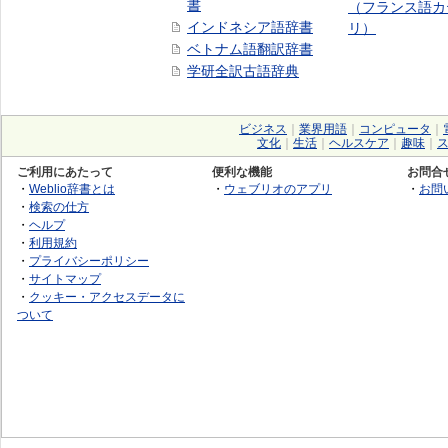
書
（フランス語カ
インドネシア語辞書
リ）
ベトナム語翻訳辞書
学研全訳古語辞典
ビジネス
｜
業界用語
｜
コンピュータ
｜
文化
｜
生活
｜
ヘルスケア
｜
趣味
｜
ご利用にあたって
便利な機能
お問合
・
Weblio辞書とは
・
ウェブリオのアプリ
・
お問
・
検索の仕方
・
ヘルプ
・
利用規約
・
プライバシーポリシー
・
サイトマップ
・
クッキー・アクセスデータに
ついて