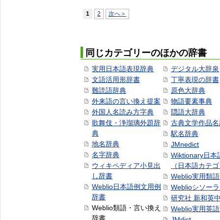
1
2
次へ＞
同じカテゴリーのほかの辞書
実用日本語表現辞典
デジタル大辞泉
文語活用形辞書
丁寧表現の辞書
難読語辞典
原色大辞典
外来語の言い換え提案
物語要素事典
外国人名読み方字典
隠語大辞典
歌舞伎・浄瑠璃外題辞
古典文学作品名
典
駅名辞典
地名辞典
JMnedict
名字辞典
Wiktionary日
ウィキペディア小見出
（日本語カテゴ
し辞書
Weblio実用類
Weblio日本語例文用例
Weblioシソー
辞書
研究社 新和英
Weblio類語・言い換え
Weblio実用英
辞書
JMdict