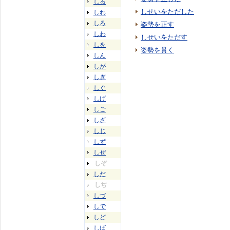
しる
しせいをただした
しれ
しろ
姿勢を正す
しわ
しせいをただす
しを
姿勢を貫く
しん
しが
しぎ
しぐ
しげ
しご
しざ
しじ
しず
しぜ
しぞ
しだ
しぢ
しづ
しで
しど
しば