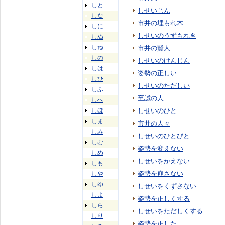
しと
しせいじん
しな
市井の埋もれ木
しに
しせいのうずもれき
しぬ
しね
市井の賢人
しの
しせいのけんじん
しは
姿勢の正しい
しひ
しせいのただしい
しふ
至誠の人
しへ
しほ
しせいのひと
しま
市井の人々
しみ
しせいのひとびと
しむ
姿勢を変えない
しめ
しせいをかえない
しも
姿勢を崩さない
しや
しゆ
しせいをくずさない
しよ
姿勢を正しくする
しら
しせいをただしくする
しり
姿勢を正した