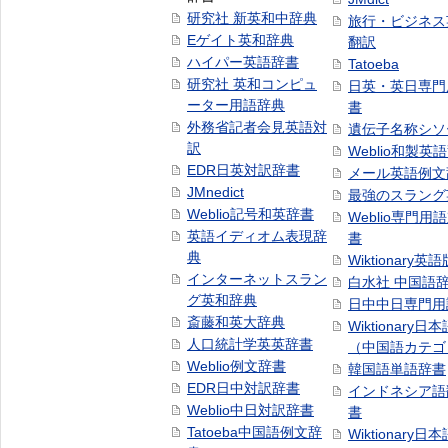
研究社 新英和中辞典
旅行・ビジネス
Eゲイト英和辞典
翻訳
ハイパー英語辞書
Tatoeba
研究社 英和コンピュ
日英・英日専門
ーター用語辞典
書
外務省記者会見英語対
遺伝子名称シソ
訳
Weblio和製英
EDR日英対訳辞書
メール英語例文
JMnedict
最強のスラング
Weblio記号和英辞書
Weblio専門用
英語イディオム表現辞
書
典
Wiktionary英語
インターネットスラン
白水社 中国語
グ英和辞典
日中中日専門用
斎藤和英大辞典
Wiktionary日
人口統計学英英辞書
（中国語カテゴ
Weblio例文辞書
韓国語単語辞書
EDR日中対訳辞書
インドネシア語
Weblio中日対訳辞書
書
Tatoeba中国語例文辞
Wiktionary日