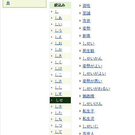
典
絞込み
資性
し
至誠
しあ
市井
しい
姿勢
しう
刺青
しえ
しお
しせい
しか
死生観
しき
しせいかん
しく
姿勢がよい
しけ
しせいがよい
しこ
姿勢が悪い
しさ
しし
しせいがわるい
しす
施政権
しせ
しせいけん
しそ
私生子
した
私生児
しち
しつ
しせいじ
して
市井人