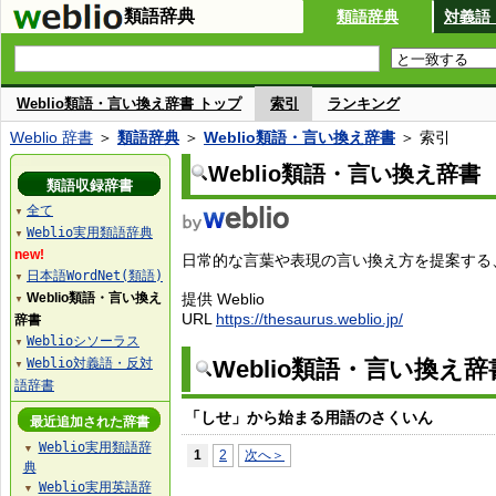
類語辞典
類語辞典
対義語
Weblio類語・言い換え辞書 トップ
索引
ランキング
Weblio 辞書
＞
類語辞典
＞
Weblio類語・言い換え辞書
＞ 索引
Weblio類語・言い換え辞書
類語収録辞書
全て
▼
Weblio実用類語辞典
▼
new!
日常的な言葉や表現の言い換え方を提案する、W
日本語WordNet(類語)
▼
Weblio類語・言い換え
提供 Weblio
▼
URL
https://thesaurus.weblio.jp/
辞書
Weblioシソーラス
▼
Weblio対義語・反対
Weblio類語・言い換え
▼
語辞書
「しせ」から始まる用語のさくいん
最近追加された辞書
Weblio実用類語辞
▼
1
2
次へ＞
典
Weblio実用英語辞
▼