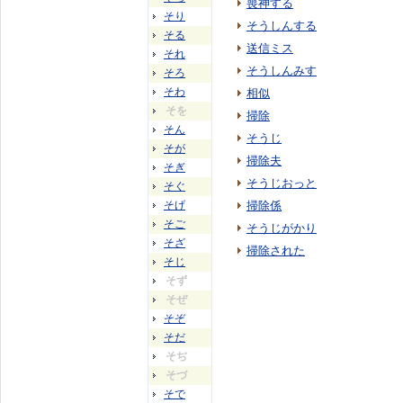
喪神する
そり
そうしんする
そる
送信ミス
それ
そうしんみす
そろ
そわ
相似
そを
掃除
そん
そうじ
そが
掃除夫
そぎ
そうじおっと
そぐ
そげ
掃除係
そご
そうじがかり
そざ
掃除された
そじ
そず
そぜ
そぞ
そだ
そぢ
そづ
そで