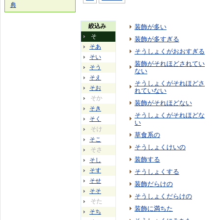
典
絞込み
装飾が多い
そ
装飾が多すぎる
そあ
そうしょくがおおすぎる
そい
装飾がそれほどされてい
そう
ない
そえ
そうしょくがそれほどさ
そお
れていない
そか
装飾がそれほどない
そき
そうしょくがそれほどな
そく
い
そけ
草食系の
そこ
そうしょくけいの
そさ
装飾する
そし
そす
そうしょくする
そせ
装飾だらけの
そそ
そうしょくだらけの
そた
装飾に満ちた
そち