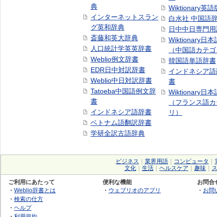
典
Wiktionary英語
インターネットスラン
白水社 中国語
グ英和辞典
日中中日専門用
斎藤和英大辞典
Wiktionary日
人口統計学英英辞書
（中国語カテゴ
Weblio例文辞書
韓国語単語辞書
EDR日中対訳辞書
インドネシア語
Weblio中日対訳辞書
書
Tatoeba中国語例文辞
Wiktionary日
書
（フランス語カ
インドネシア語辞書
リ）
ベトナム語翻訳辞書
学研全訳古語辞典
ビジネス
｜
業界用語
｜
コンピュータ
｜
文化
｜
生活
｜
ヘルスケア
｜
趣味
｜
ご利用にあたって
便利な機能
お問合
・
Weblio辞書とは
・
ウェブリオのアプリ
・
お問
・
検索の仕方
・
ヘルプ
・
利用規約