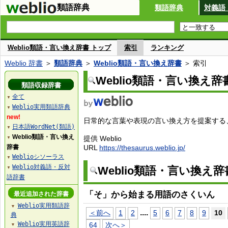
類語辞典
類語辞典
対義語
Weblio類語・言い換え辞書 トップ
索引
ランキング
Weblio 辞書
＞
類語辞典
＞
Weblio類語・言い換え辞書
＞ 索引
Weblio類語・言い換え辞
類語収録辞書
全て
▼
Weblio実用類語辞典
▼
new!
日常的な言葉や表現の言い換え方を提案する、W
日本語WordNet(類語)
▼
Weblio類語・言い換え
提供 Weblio
▼
辞書
URL
https://thesaurus.weblio.jp/
Weblioシソーラス
▼
Weblio対義語・反対
Weblio類語・言い換え
▼
語辞書
「そ」から始まる用語のさくいん
最近追加された辞書
Weblio実用類語辞
▼
...
.
＜前へ
1
2
5
6
7
8
9
10
典
Weblio実用英語辞
64
次へ＞
▼