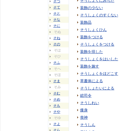
そうしょくにみちた
そつ
そて
装飾の少ない
そと
そうしょくのすくない
そな
装飾品
そに
そうしょくひん
そぬ
装飾をつける
そね
その
そうしょくをつける
そは
装飾を排した
そひ
そうしょくをはいした
そふ
装飾を施す
そへ
そうしょくをほどこす
そほ
草書体による
そま
そみ
そうしょたいによる
そむ
総司令
そめ
そうしれい
そも
痩身
そや
喪神
そゆ
そよ
そうしん
そら