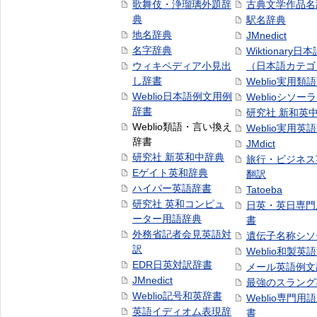
歌舞伎・浄瑠璃外題辞
古典文学作品名
典
駅名辞典
地名辞典
JMnedict
名字辞典
Wiktionary日
ウィキペディア小見出
（日本語カテゴ
し辞書
Weblio実用類
Weblio日本語例文用例
Weblioシソー
辞書
研究社 新和英
Weblio類語・言い換え
Weblio実用英
辞書
JMdict
研究社 新英和中辞典
旅行・ビジネス
Eゲイト英和辞典
翻訳
ハイパー英語辞書
Tatoeba
研究社 英和コンピュ
日英・英日専門
ーター用語辞典
書
外務省記者会見英語対
遺伝子名称シソ
訳
Weblio和製英
EDR日英対訳辞書
メール英語例文
JMnedict
最強のスラング
Weblio記号和英辞書
Weblio専門用
英語イディオム表現辞
書