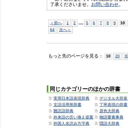
了承くださいませ。
お問い合わせ
。
...
.
＜前へ
1
2
5
6
7
8
9
10
64
次へ＞
もっと先のページを見る：
10
20
3
同じカテゴリーのほかの辞書
実用日本語表現辞典
デジタル大辞泉
文語活用形辞書
丁寧表現の辞書
難読語辞典
原色大辞典
外来語の言い換え提案
物語要素事典
外国人名読み方字典
隠語大辞典