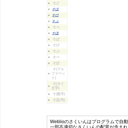
そど
そば
そび
そぶ
そべ
そぼ
そぱ
そぴ
そぷ
そぺ
そぽ
そ(アル
ファベッ
ト)
そ(タイ
文字)
そ(数字)
そ(記号)
Weblioのさくいんはプログラムで
一部不適切なさくいんの配置が含まれ