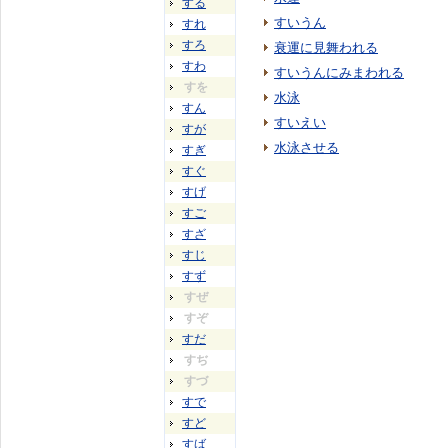
する
すいうん
すれ
すろ
衰運に見舞われる
すわ
すいうんにみまわれる
すを
水泳
すん
すいえい
すが
水泳させる
すぎ
すぐ
すげ
すご
すざ
すじ
すず
すぜ
すぞ
すだ
すぢ
すづ
すで
すど
すば