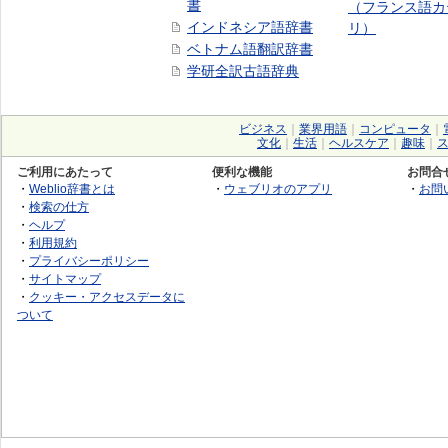
書
（フランス語カ
インドネシア語辞書
リ）
ベトナム語翻訳辞書
学研全訳古語辞典
ビジネス
｜
業界用語
｜
コンピュータ
｜
文化
｜
生活
｜
ヘルスケア
｜
趣味
｜
ご利用にあたって
便利な機能
お問合
・
Weblio辞書とは
・
ウェブリオのアプリ
・
お問
・
検索の仕方
・
ヘルプ
・
利用規約
・
プライバシーポリシー
・
サイトマップ
・
クッキー・アクセスデータに
ついて