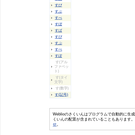
すび
すぶ
すべ
すぼ
すぱ
すぴ
すぷ
すぺ
すぽ
す(アル
ファベッ
ト)
す(タイ
文字)
す(数字)
す(記号)
Weblioのさくいんはプログラムで自動的に
くいんの配置が含まれていることもあります。
せ
。