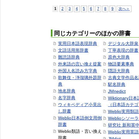
1
2
3
4
5
6
7
8
9
次へ＞
同じカテゴリーのほかの辞書
実用日本語表現辞典
デジタル大辞泉
文語活用形辞書
丁寧表現の辞書
難読語辞典
原色大辞典
外来語の言い換え提案
物語要素事典
外国人名読み方字典
隠語大辞典
歌舞伎・浄瑠璃外題辞
古典文学作品名
典
駅名辞典
地名辞典
JMnedict
名字辞典
Wiktionary日
ウィキペディア小見出
（日本語カテゴ
し辞書
Weblio実用類
Weblio日本語例文用例
Weblioシソー
辞書
研究社 新和英
Weblio類語・言い換え
Weblio実用英
辞書
JMdict