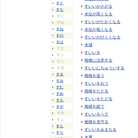
すと
すいいがさがる
すな
水位が高くなる
すに
すいいがたかくなる
すぬ
すね
水位が低くなる
すの
すいいがひくくなる
すは
水域
すひ
すいいき
すふ
推移に注意する
すへ
すほ
すいいにちゅういする
すま
推移を追う
すみ
すいいをおう
すむ
推移をたどる
すめ
すいいをたどる
すも
推移を経て
すや
すゆ
すいいをへて
すよ
推移を見守る
すら
すいいをみまもる
すり
水運