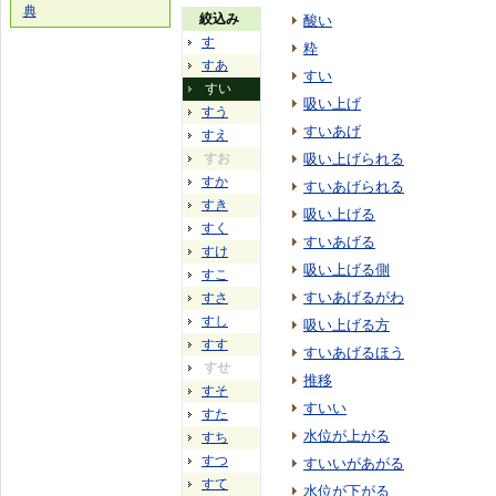
典
絞込み
酸い
す
粋
すあ
すい
すい
吸い上げ
すう
すいあげ
すえ
すお
吸い上げられる
すか
すいあげられる
すき
吸い上げる
すく
すいあげる
すけ
吸い上げる側
すこ
すいあげるがわ
すさ
すし
吸い上げる方
すす
すいあげるほう
すせ
推移
すそ
すいい
すた
水位が上がる
すち
すつ
すいいがあがる
すて
水位が下がる