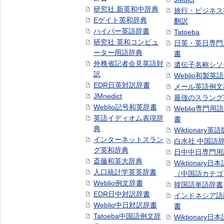
研究社 新英和中辞典
旅行・ビジネス
Eゲイト英和辞典
翻訳
ハイパー英語辞書
Tatoeba
研究社 英和コンピュ
日英・英日専門
ーター用語辞典
書
外務省記者会見英語対
遺伝子名称シソ
訳
Weblio和製英
EDR日英対訳辞書
メール英語例文
JMnedict
最強のスラング
Weblio記号和英辞書
Weblio専門用
英語イディオム表現辞
書
典
Wiktionary英語
インターネットスラン
白水社 中国語
グ英和辞典
日中中日専門用
斎藤和英大辞典
Wiktionary日
人口統計学英英辞書
（中国語カテゴ
Weblio例文辞書
韓国語単語辞書
EDR日中対訳辞書
インドネシア語
Weblio中日対訳辞書
書
Tatoeba中国語例文辞
Wiktionary日