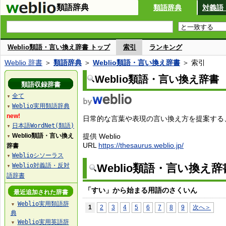
類語辞典
類語辞典
対義語
Weblio類語・言い換え辞書 トップ
索引
ランキング
Weblio 辞書
＞
類語辞典
＞
Weblio類語・言い換え辞書
＞ 索引
Weblio類語・言い換え辞書
類語収録辞書
全て
▼
Weblio実用類語辞典
▼
new!
日常的な言葉や表現の言い換え方を提案する、W
日本語WordNet(類語)
▼
Weblio類語・言い換え
提供 Weblio
▼
URL
https://thesaurus.weblio.jp/
辞書
Weblioシソーラス
▼
Weblio対義語・反対
Weblio類語・言い換え
▼
語辞書
「すい」から始まる用語のさくいん
最近追加された辞書
Weblio実用類語辞
▼
1
2
3
4
5
6
7
8
9
次へ＞
典
Weblio実用英語辞
▼