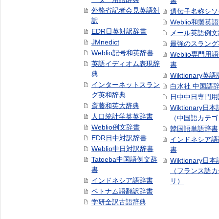
書
外務省記者会見英語対
遺伝子名称シソ
訳
Weblio和製英
EDR日英対訳辞書
メール英語例文
JMnedict
最強のスラング
Weblio記号和英辞書
Weblio専門用
英語イディオム表現辞
書
典
Wiktionary英語
インターネットスラン
白水社 中国語
グ英和辞典
日中中日専門用
斎藤和英大辞典
Wiktionary日
人口統計学英英辞書
（中国語カテゴ
Weblio例文辞書
韓国語単語辞書
EDR日中対訳辞書
インドネシア語
Weblio中日対訳辞書
書
Tatoeba中国語例文辞
Wiktionary日
書
（フランス語カ
インドネシア語辞書
リ）
ベトナム語翻訳辞書
学研全訳古語辞典