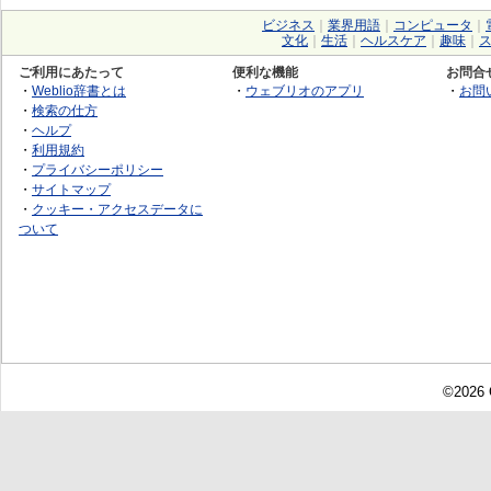
ビジネス
｜
業界用語
｜
コンピュータ
｜
文化
｜
生活
｜
ヘルスケア
｜
趣味
｜
ご利用にあたって
便利な機能
お問合
・
Weblio辞書とは
・
ウェブリオのアプリ
・
お問
・
検索の仕方
・
ヘルプ
・
利用規約
・
プライバシーポリシー
・
サイトマップ
・
クッキー・アクセスデータに
ついて
©2026 