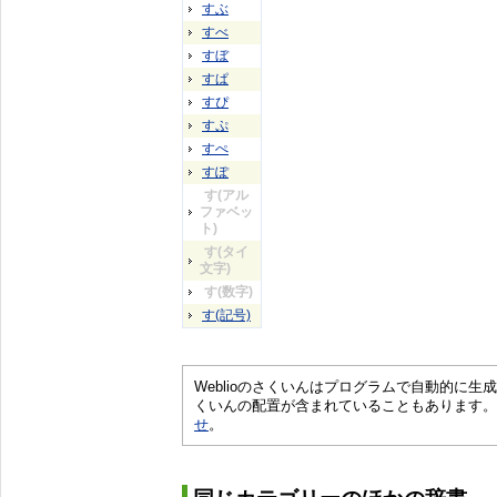
すぶ
すべ
すぼ
すぱ
すぴ
すぷ
すぺ
すぽ
す(アル
ファベッ
ト)
す(タイ
文字)
す(数字)
す(記号)
Weblioのさくいんはプログラムで自動的に
くいんの配置が含まれていることもあります。
せ
。