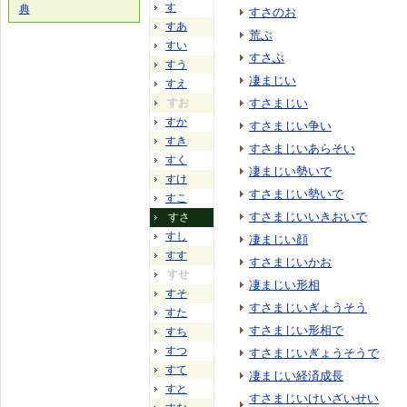
す
典
すさのお
すあ
荒ぶ
すい
すさぶ
すう
凄まじい
すえ
すお
すさまじい
すか
すさまじい争い
すき
すさまじいあらそい
すく
凄まじい勢いで
すけ
すさまじい勢いで
すこ
すさまじいいきおいで
すさ
すし
凄まじい顔
すす
すさまじいかお
すせ
凄まじい形相
すそ
すさまじいぎょうそう
すた
すさまじい形相で
すち
すつ
すさまじいぎょうそうで
すて
凄まじい経済成長
すと
すさまじいけいざいせい