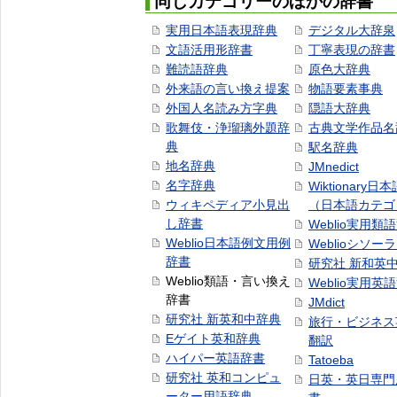
同じカテゴリーのほかの辞書
実用日本語表現辞典
デジタル大辞泉
文語活用形辞書
丁寧表現の辞書
難読語辞典
原色大辞典
外来語の言い換え提案
物語要素事典
外国人名読み方字典
隠語大辞典
歌舞伎・浄瑠璃外題辞
古典文学作品名
典
駅名辞典
地名辞典
JMnedict
名字辞典
Wiktionary日
ウィキペディア小見出
（日本語カテゴ
し辞書
Weblio実用類
Weblio日本語例文用例
Weblioシソー
辞書
研究社 新和英
Weblio類語・言い換え
Weblio実用英
辞書
JMdict
研究社 新英和中辞典
旅行・ビジネス
Eゲイト英和辞典
翻訳
ハイパー英語辞書
Tatoeba
研究社 英和コンピュ
日英・英日専門
ーター用語辞典