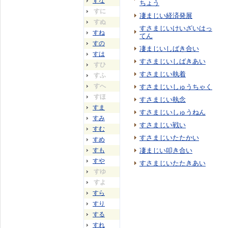
すな
ちょう
すに
凄まじい経済発展
すぬ
すさまじいけいざいはっ
すね
てん
すの
凄まじいしばき合い
すは
すさまじいしばきあい
すひ
すさまじい執着
すふ
すへ
すさまじいしゅうちゃく
すほ
すさまじい執念
すま
すさまじいしゅうねん
すみ
すさまじい戦い
すむ
すさまじいたたかい
すめ
すも
凄まじい叩き合い
すや
すさまじいたたきあい
すゆ
すよ
すら
すり
する
すれ