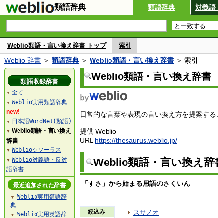
類語辞典
類語辞典
対義語
Weblio類語・言い換え辞書 トップ
索引
Weblio 辞書
＞
類語辞典
＞
Weblio類語・言い換え辞書
＞ 索引
Weblio類語・言い換え辞書
類語収録辞書
全て
▼
Weblio実用類語辞典
▼
new!
日常的な言葉や表現の言い換え方を提案する、W
日本語WordNet(類語)
▼
Weblio類語・言い換え
提供 Weblio
▼
URL
https://thesaurus.weblio.jp/
辞書
Weblioシソーラス
▼
Weblio対義語・反対
Weblio類語・言い換え
▼
語辞書
「すさ」から始まる用語のさくいん
最近追加された辞書
Weblio実用類語辞
▼
典
絞込み
スサノオ
Weblio実用英語辞
▼