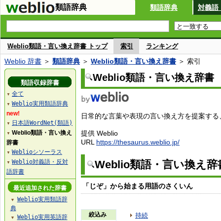
類語辞典
類語辞典
対義語
Weblio類語・言い換え辞書 トップ
索引
ランキング
Weblio 辞書
＞
類語辞典
＞
Weblio類語・言い換え辞書
＞ 索引
Weblio類語・言い換え辞書
類語収録辞書
全て
▼
Weblio実用類語辞典
▼
new!
日常的な言葉や表現の言い換え方を提案する、W
日本語WordNet(類語)
▼
Weblio類語・言い換え
提供 Weblio
▼
URL
https://thesaurus.weblio.jp/
辞書
Weblioシソーラス
▼
Weblio対義語・反対
Weblio類語・言い換え
▼
語辞書
「じぞ」から始まる用語のさくいん
最近追加された辞書
Weblio実用類語辞
▼
典
絞込み
持続
Weblio実用英語辞
▼