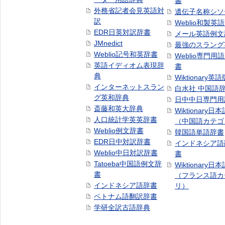
書
外務省記者会見英語対
遺伝子名称シソ
訳
Weblio和製英
EDR日英対訳辞書
メール英語例文
JMnedict
最強のスラング
Weblio記号和英辞書
Weblio専門用
英語イディオム表現辞
書
典
Wiktionary英語
インターネットスラン
白水社 中国語
グ英和辞典
日中中日専門用
斎藤和英大辞典
Wiktionary日
人口統計学英英辞書
（中国語カテゴ
Weblio例文辞書
韓国語単語辞書
EDR日中対訳辞書
インドネシア語
Weblio中日対訳辞書
書
Tatoeba中国語例文辞
Wiktionary日
書
（フランス語カ
インドネシア語辞書
リ）
ベトナム語翻訳辞書
学研全訳古語辞典