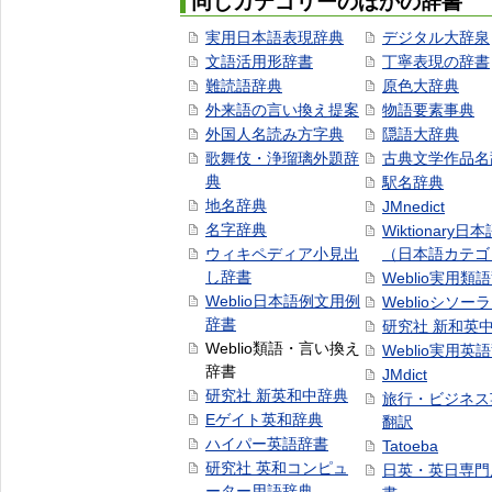
同じカテゴリーのほかの辞書
実用日本語表現辞典
デジタル大辞泉
文語活用形辞書
丁寧表現の辞書
難読語辞典
原色大辞典
外来語の言い換え提案
物語要素事典
外国人名読み方字典
隠語大辞典
歌舞伎・浄瑠璃外題辞
古典文学作品名
典
駅名辞典
地名辞典
JMnedict
名字辞典
Wiktionary日
ウィキペディア小見出
（日本語カテゴ
し辞書
Weblio実用類
Weblio日本語例文用例
Weblioシソー
辞書
研究社 新和英
Weblio類語・言い換え
Weblio実用英
辞書
JMdict
研究社 新英和中辞典
旅行・ビジネス
Eゲイト英和辞典
翻訳
ハイパー英語辞書
Tatoeba
研究社 英和コンピュ
日英・英日専門
ーター用語辞典