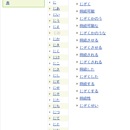
じ
典
じぞく
じあ
持続可能
じい
じぞくかのう
じう
持続可能な
じえ
じお
じぞくかのうな
じか
持続させる
じき
じぞくさせる
じく
持続される
じけ
じぞくされる
じこ
持続した
じさ
じし
じぞくした
じす
持続する
じせ
じぞくする
じそ
持続性
じた
じぞくせい
じち
じつ
じて
じと