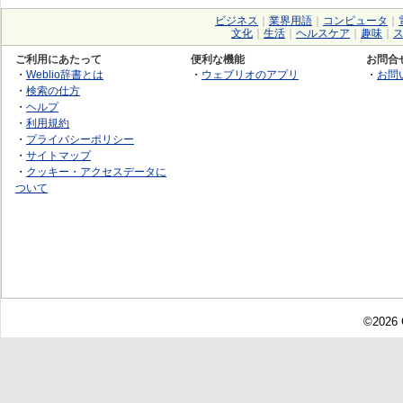
ビジネス
｜
業界用語
｜
コンピュータ
｜
文化
｜
生活
｜
ヘルスケア
｜
趣味
｜
ご利用にあたって
便利な機能
お問合
・
Weblio辞書とは
・
ウェブリオのアプリ
・
お問
・
検索の仕方
・
ヘルプ
・
利用規約
・
プライバシーポリシー
・
サイトマップ
・
クッキー・アクセスデータに
ついて
©2026 