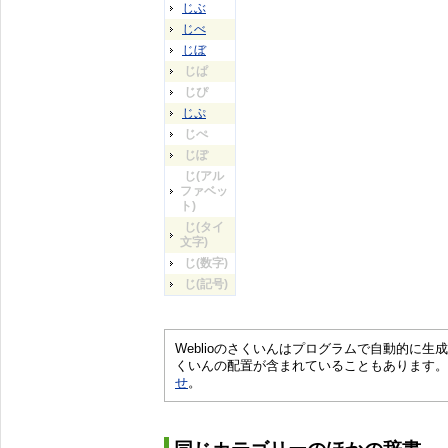
じぶ
じべ
じぼ
じぱ
じぴ
じぷ
じぺ
じぽ
じ(アル
ファベッ
ト)
じ(タイ
文字)
じ(数字)
じ(記号)
Weblioのさくいんはプログラムで自動的に
くいんの配置が含まれていることもあります。
せ
。