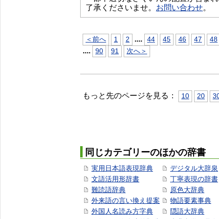
了承くださいませ。
お問い合わせ
。
...
.
＜前へ
1
2
44
45
46
47
48
...
.
90
91
次へ＞
もっと先のページを見る：
10
20
3
同じカテゴリーのほかの辞書
実用日本語表現辞典
デジタル大辞泉
文語活用形辞書
丁寧表現の辞書
難読語辞典
原色大辞典
外来語の言い換え提案
物語要素事典
外国人名読み方字典
隠語大辞典