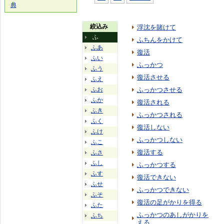
典
絞込み
浮沈を賭けて
ふ
ふちんをかけて
ふあ
復活
ふい
ふっかつ
ふう
復活させる
ふえ
ふお
ふっかつさせる
ふか
復活される
ふき
ふっかつされる
ふく
復活しない
ふけ
ふっかつしない
ふこ
復活する
ふさ
ふし
ふっかつする
ふす
復活できない
ふせ
ふっかつできない
ふそ
復活の足がかりを得る
ふた
ふっかつのあしがかりを
ふち
える