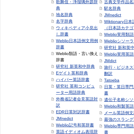
歌舞伎・浄瑠璃外題辞
古典文学作品名
典
駅名辞典
地名辞典
JMnedict
名字辞典
Wiktionary日
ウィキペディア小見出
（日本語カテゴ
し辞書
Weblio実用類
Weblio日本語例文用例
Weblioシソー
辞書
研究社 新和英
Weblio類語・言い換え
Weblio実用英
辞書
JMdict
研究社 新英和中辞典
旅行・ビジネス
Eゲイト英和辞典
翻訳
ハイパー英語辞書
Tatoeba
研究社 英和コンピュ
日英・英日専門
ーター用語辞典
書
外務省記者会見英語対
遺伝子名称シソ
訳
Weblio和製英
EDR日英対訳辞書
メール英語例文
JMnedict
最強のスラング
Weblio記号和英辞書
Weblio専門用
英語イディオム表現辞
書