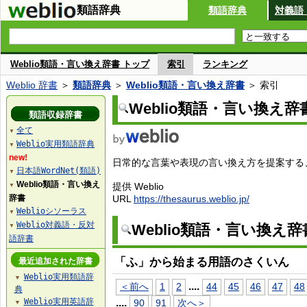
類語辞典
類語辞典
対義語
Weblio類語・言い換え辞書 トップ
索引
ランキング
Weblio 辞書
＞
類語辞典
＞
Weblio類語・言い換え辞書
＞ 索引
Weblio類語・言い換え辞
類語収録辞書
全て
▼
Weblio実用類語辞典
▼
new!
日常的な言葉や表現の言い換え方を提案する、W
日本語WordNet(類語)
▼
Weblio類語・言い換え
提供 Weblio
▼
辞書
URL
https://thesaurus.weblio.jp/
Weblioシソーラス
▼
Weblio対義語・反対
Weblio類語・言い換え
▼
語辞書
「ふ」から始まる用語のさくいん
最近追加された辞書
Weblio実用類語辞
▼
...
.
＜前へ
1
2
44
45
46
47
48
典
Weblio実用英語辞
...
.
90
91
次へ＞
▼