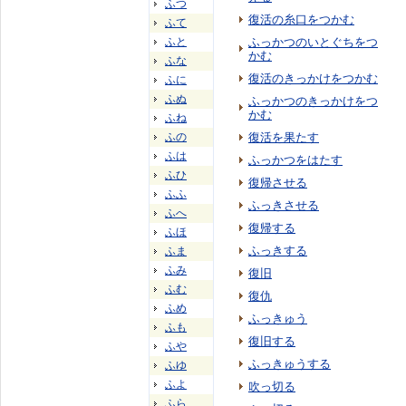
ふつ
復活の糸口をつかむ
ふて
ふと
ふっかつのいとぐちをつ
かむ
ふな
復活のきっかけをつかむ
ふに
ふぬ
ふっかつのきっかけをつ
かむ
ふね
ふの
復活を果たす
ふは
ふっかつをはたす
ふひ
復帰させる
ふふ
ふっきさせる
ふへ
復帰する
ふほ
ふっきする
ふま
ふみ
復旧
ふむ
復仇
ふめ
ふっきゅう
ふも
復旧する
ふや
ふっきゅうする
ふゆ
ふよ
吹っ切る
ふら