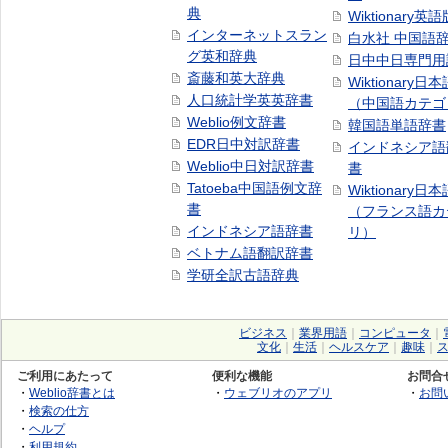
典
Wiktionary英語
インターネットスラン
白水社 中国語
グ英和辞典
日中中日専門用
斎藤和英大辞典
Wiktionary日
人口統計学英英辞書
（中国語カテゴ
Weblio例文辞書
韓国語単語辞書
EDR日中対訳辞書
インドネシア語
Weblio中日対訳辞書
書
Tatoeba中国語例文辞
Wiktionary日
書
（フランス語カ
インドネシア語辞書
リ）
ベトナム語翻訳辞書
学研全訳古語辞典
ビジネス
｜
業界用語
｜
コンピュータ
｜
文化
｜
生活
｜
ヘルスケア
｜
趣味
｜
ご利用にあたって
便利な機能
お問合
・
Weblio辞書とは
・
ウェブリオのアプリ
・
お問
・
検索の仕方
・
ヘルプ
・
利用規約