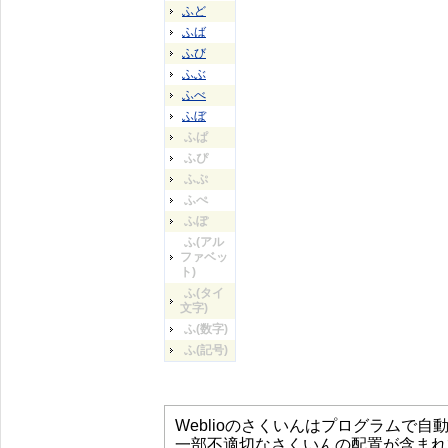
ふど
ふば
ふび
ふぶ
ふべ
ふぼ
ふぱ
ふぴ
ふぷ
ふぺ
ふぽ
ふ(アル
ファベッ
ト)
ふ(タイ
文字)
ふ(数字)
ふ(記号)
Weblioのさくいんはプログラムで
一部不適切なさくいんの配置が含まれ