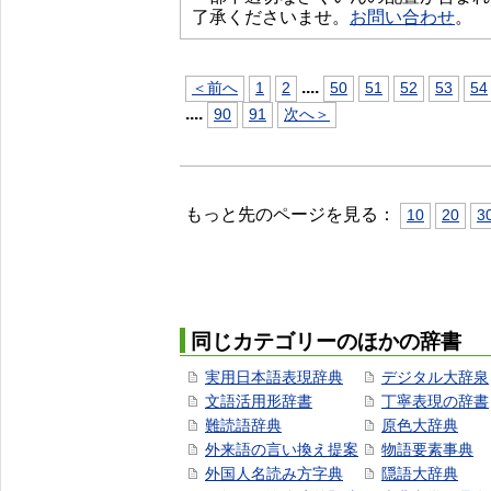
了承くださいませ。
お問い合わせ
。
...
.
＜前へ
1
2
50
51
52
53
54
...
.
90
91
次へ＞
もっと先のページを見る：
10
20
3
同じカテゴリーのほかの辞書
実用日本語表現辞典
デジタル大辞泉
文語活用形辞書
丁寧表現の辞書
難読語辞典
原色大辞典
外来語の言い換え提案
物語要素事典
外国人名読み方字典
隠語大辞典