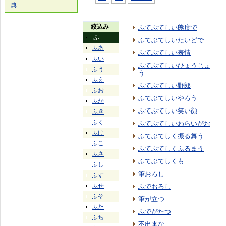
典
絞込み
ふてぶてしい態度で
ふ
ふてぶてしいたいどで
ふあ
ふてぶてしい表情
ふい
ふてぶてしいひょうじょ
ふう
う
ふえ
ふてぶてしい野郎
ふお
ふてぶてしいやろう
ふか
ふてぶてしい笑い顔
ふき
ふく
ふてぶてしいわらいがお
ふけ
ふてぶてしく振る舞う
ふこ
ふてぶてしくふるまう
ふさ
ふてぶてしくも
ふし
筆おろし
ふす
ふせ
ふでおろし
ふそ
筆が立つ
ふた
ふでがたつ
ふち
不出来な