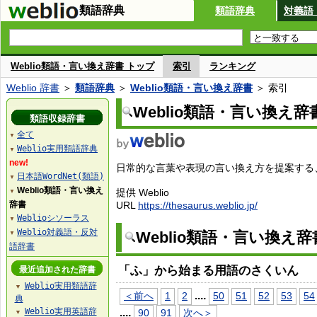
類語辞典
類語辞典
対義語
Weblio類語・言い換え辞書 トップ
索引
ランキング
Weblio 辞書
＞
類語辞典
＞
Weblio類語・言い換え辞書
＞ 索引
Weblio類語・言い換え辞
類語収録辞書
全て
▼
Weblio実用類語辞典
▼
new!
日常的な言葉や表現の言い換え方を提案する、W
日本語WordNet(類語)
▼
Weblio類語・言い換え
提供 Weblio
▼
辞書
URL
https://thesaurus.weblio.jp/
Weblioシソーラス
▼
Weblio対義語・反対
Weblio類語・言い換え
▼
語辞書
「ふ」から始まる用語のさくいん
最近追加された辞書
Weblio実用類語辞
▼
...
.
＜前へ
1
2
50
51
52
53
54
典
Weblio実用英語辞
...
.
90
91
次へ＞
▼