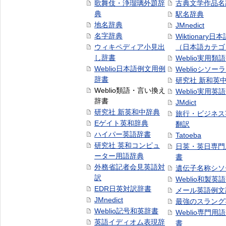
歌舞伎・浄瑠璃外題辞
古典文学作品名
典
駅名辞典
地名辞典
JMnedict
名字辞典
Wiktionary日
ウィキペディア小見出
（日本語カテゴ
し辞書
Weblio実用類
Weblio日本語例文用例
Weblioシソー
辞書
研究社 新和英
Weblio類語・言い換え
Weblio実用英
辞書
JMdict
研究社 新英和中辞典
旅行・ビジネス
Eゲイト英和辞典
翻訳
ハイパー英語辞書
Tatoeba
研究社 英和コンピュ
日英・英日専門
ーター用語辞典
書
外務省記者会見英語対
遺伝子名称シソ
訳
Weblio和製英
EDR日英対訳辞書
メール英語例文
JMnedict
最強のスラング
Weblio記号和英辞書
Weblio専門用
英語イディオム表現辞
書