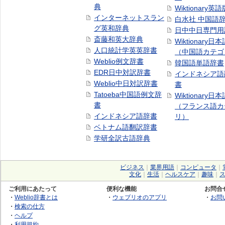
典
Wiktionary英語
インターネットスラン
白水社 中国語
グ英和辞典
日中中日専門用
斎藤和英大辞典
Wiktionary日
人口統計学英英辞書
（中国語カテゴ
Weblio例文辞書
韓国語単語辞書
EDR日中対訳辞書
インドネシア語
Weblio中日対訳辞書
書
Tatoeba中国語例文辞
Wiktionary日
書
（フランス語カ
インドネシア語辞書
リ）
ベトナム語翻訳辞書
学研全訳古語辞典
ビジネス
｜
業界用語
｜
コンピュータ
｜
文化
｜
生活
｜
ヘルスケア
｜
趣味
｜
ご利用にあたって
便利な機能
お問合
・
Weblio辞書とは
・
ウェブリオのアプリ
・
お問
・
検索の仕方
・
ヘルプ
・
利用規約