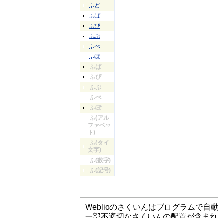
ふど
ふば
ふび
ふぶ
ふべ
ふぼ
ふぱ
ふぴ
ふぷ
ふぺ
ふぽ
ふ(アル
ファベッ
ト)
ふ(タイ
文字)
ふ(数字)
ふ(記号)
Weblioのさくいんはプログラムで
一部不適切なさくいんの配置が含まれ