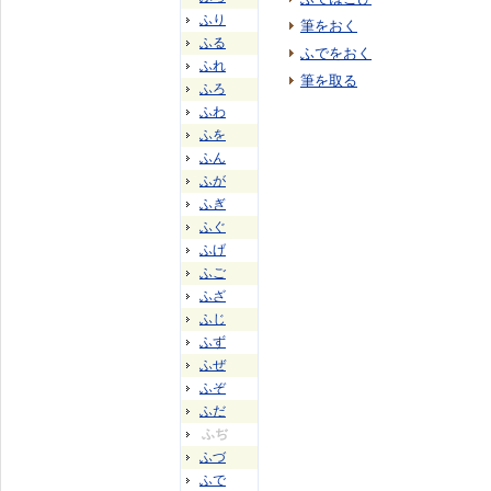
ふり
筆をおく
ふる
ふでをおく
ふれ
筆を取る
ふろ
ふわ
ふを
ふん
ふが
ふぎ
ふぐ
ふげ
ふご
ふざ
ふじ
ふず
ふぜ
ふぞ
ふだ
ふぢ
ふづ
ふで