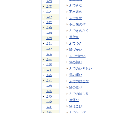
ふつ
ふできな
ふて
ふと
不出来の
ふな
ふできの
ふに
不出来の作
ふぬ
ふできのさく
ふね
筆付き
ふの
ふでつき
ふは
ふひ
筆づかい
ふふ
ふでづかい
ふへ
筆の勢い
ふほ
ふでのいきおい
ふま
筆の運び
ふみ
ふむ
ふでのはこび
ふめ
筆の走り
ふも
ふでのはしり
ふや
筆運び
ふゆ
筆はこび
ふよ
ふら
ふではこび