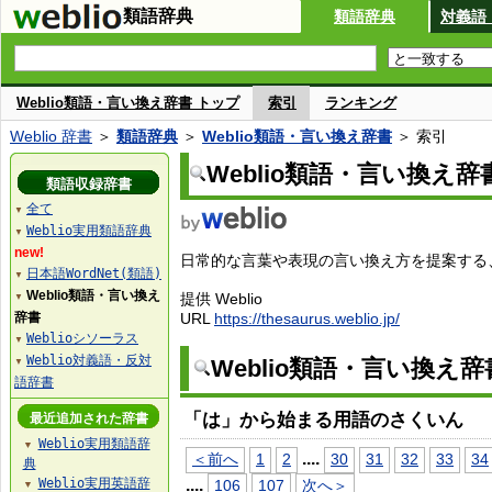
類語辞典
類語辞典
対義語
Weblio類語・言い換え辞書 トップ
索引
ランキング
Weblio 辞書
＞
類語辞典
＞
Weblio類語・言い換え辞書
＞ 索引
Weblio類語・言い換え辞
類語収録辞書
全て
▼
Weblio実用類語辞典
▼
new!
日常的な言葉や表現の言い換え方を提案する、W
日本語WordNet(類語)
▼
Weblio類語・言い換え
提供 Weblio
▼
辞書
URL
https://thesaurus.weblio.jp/
Weblioシソーラス
▼
Weblio対義語・反対
Weblio類語・言い換え
▼
語辞書
「は」から始まる用語のさくいん
最近追加された辞書
Weblio実用類語辞
▼
...
.
＜前へ
1
2
30
31
32
33
34
典
Weblio実用英語辞
...
.
106
107
次へ＞
▼