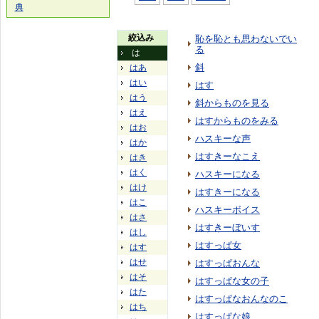
典
絞込み
恥を恥とも思わないでい
る
は
斜
はあ
はい
はす
はう
斜からものを見る
はえ
はすからものをみる
はお
ハスキーな声
はか
はすきーなこえ
はき
はく
ハスキーになる
はけ
はすきーになる
はこ
ハスキーボイス
はさ
はすきーぼいす
はし
はすっぱ女
はす
はせ
はすっぱおんな
はそ
はすっぱな女の子
はた
はすっぱなおんなのこ
はち
はすっぱな娘