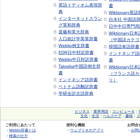
英語イディオム表現辞
書
典
Wiktionary英語
インターネットスラン
白水社 中国語
グ英和辞典
日中中日専門用
斎藤和英大辞典
Wiktionary日
人口統計学英英辞書
（中国語カテゴ
Weblio例文辞書
韓国語単語辞書
EDR日中対訳辞書
インドネシア語
Weblio中日対訳辞書
書
Tatoeba中国語例文辞
Wiktionary日
書
（フランス語カ
インドネシア語辞書
リ）
ベトナム語翻訳辞書
学研全訳古語辞典
ビジネス
｜
業界用語
｜
コンピュータ
｜
文化
｜
生活
｜
ヘルスケア
｜
趣味
｜
ご利用にあたって
便利な機能
お問合
・
Weblio辞書とは
・
ウェブリオのアプリ
・
お問
・
検索の仕方