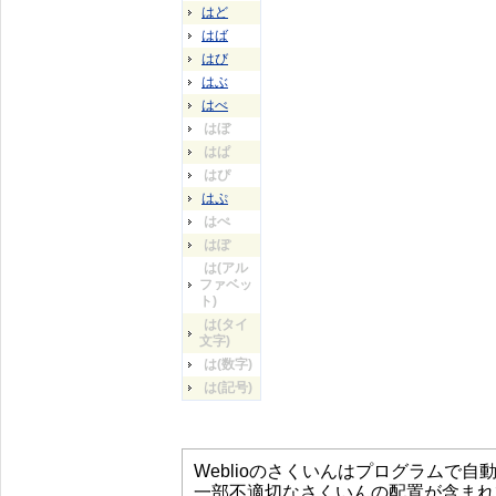
はど
はば
はび
はぶ
はべ
はぼ
はぱ
はぴ
はぷ
はぺ
はぽ
は(アル
ファベッ
ト)
は(タイ
文字)
は(数字)
は(記号)
Weblioのさくいんはプログラムで
一部不適切なさくいんの配置が含まれ