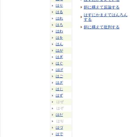
はり
斜に構えて反論する
はる
はすにかまえてはんろん
はれ
する
はろ
斜に構えて批判する
はわ
はを
はん
はが
はぎ
はぐ
はげ
はご
はざ
はじ
はず
はぜ
はぞ
はだ
はぢ
はづ
はで