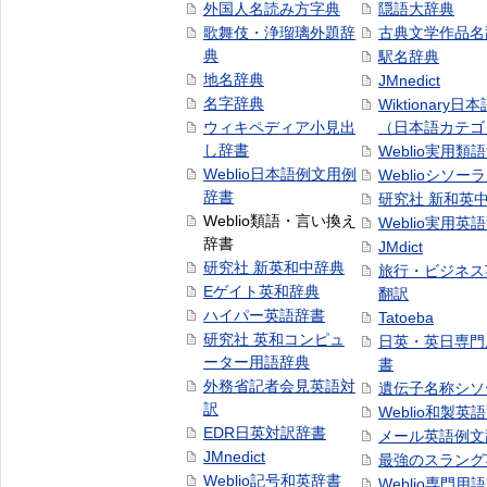
外国人名読み方字典
隠語大辞典
歌舞伎・浄瑠璃外題辞
古典文学作品名
典
駅名辞典
地名辞典
JMnedict
名字辞典
Wiktionary日
ウィキペディア小見出
（日本語カテゴ
し辞書
Weblio実用類
Weblio日本語例文用例
Weblioシソー
辞書
研究社 新和英
Weblio類語・言い換え
Weblio実用英
辞書
JMdict
研究社 新英和中辞典
旅行・ビジネス
Eゲイト英和辞典
翻訳
ハイパー英語辞書
Tatoeba
研究社 英和コンピュ
日英・英日専門
ーター用語辞典
書
外務省記者会見英語対
遺伝子名称シソ
訳
Weblio和製英
EDR日英対訳辞書
メール英語例文
JMnedict
最強のスラング
Weblio記号和英辞書
Weblio専門用