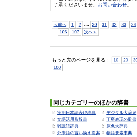
了承くださいませ。
お問い合わせ
。
...
.
＜前へ
1
2
30
31
32
33
34
...
.
106
107
次へ＞
もっと先のページを見る：
10
20
3
100
同じカテゴリーのほかの辞書
実用日本語表現辞典
デジタル大辞泉
文語活用形辞書
丁寧表現の辞書
難読語辞典
原色大辞典
外来語の言い換え提案
物語要素事典