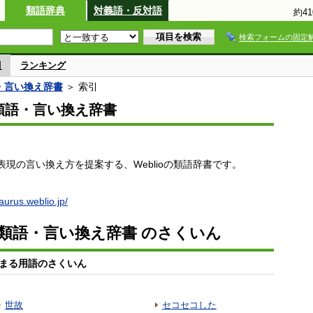
類語辞典
対義語・反対語
約4
検索フォームの固定
引
ランキング
語・言い換え辞書
＞ 索引
io類語・言い換え辞書
現の言い換え方を提案する、Weblioの類語辞書です。
saurus.weblio.jp/
io類語・言い換え辞書 のさくいん
まる用語のさくいん
世故
セコセコした