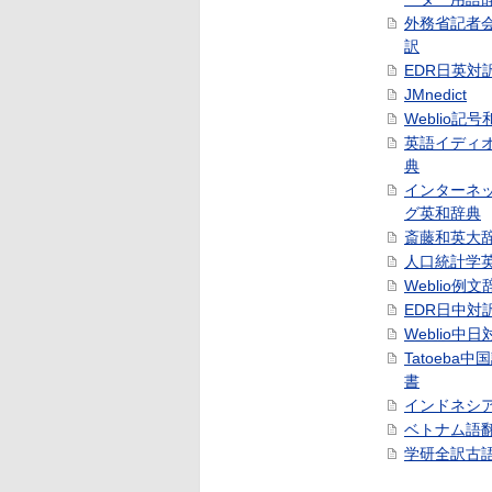
外務省記者
訳
EDR日英対
JMnedict
Weblio記
英語イディ
典
インターネ
グ英和辞典
斎藤和英大
人口統計学
Weblio例文
EDR日中対
Weblio中
Tatoeba
書
インドネシ
ベトナム語
学研全訳古