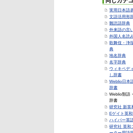
同じカテ
実用日本語
文語活用形
難読語辞典
外来語の言
外国人名読
歌舞伎・浄
典
地名辞典
名字辞典
ウィキペデ
し辞書
Weblio日
辞書
Weblio類
辞書
研究社 新英
Eゲイト英
ハイパー英
研究社 英和
ーター用語