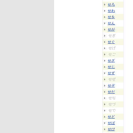
せろ
せわ
せを
せん
せが
せぎ
せぐ
せげ
せご
せざ
せじ
せず
せぜ
せぞ
せだ
せぢ
せづ
せで
せど
せば
せび