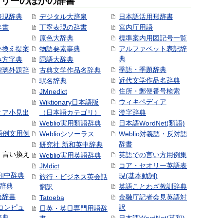
ゴリーのほかの辞書
表現辞典
デジタル大辞泉
日本語活用形辞書
辞書
丁寧表現の辞書
宮内庁用語
原色大辞典
標準案内用図記号一覧
い換え提案
物語要素事典
アルファベット表記辞
典
み方字典
隠語大辞典
季語・季題辞典
瑠璃外題辞
古典文学作品名辞典
近代文学作品名辞典
駅名辞典
住所・郵便番号検索
JMnedict
ウィキペディア
Wiktionary日本語版
ィア小見出
（日本語カテゴリ）
漢字辞典
Weblio実用類語辞典
日本語WordNet(類語)
本語例文用例
Weblioシソーラス
Weblio対義語・反対語
辞書
研究社 新和英中辞典
語・言い換え
英語での言い方用例集
Weblio実用英語辞典
コア・セオリー英語表
JMdict
和中辞典
現(基本動詞)
旅行・ビジネス英会話
和辞典
英語ことわざ教訓辞典
翻訳
語辞書
金融庁記者会見英語対
Tatoeba
コンピュ
訳
日英・英日専門用語辞
辞典