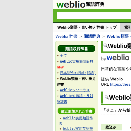
類語辞典
Weblio類語・言い換え辞書 トップ
索
Weblio 辞書
＞
類語辞典
＞
Weblio類
Webl
類語収録辞書
全て
▼
Weblio実用類語辞典
▼
new!
日常的な言葉や表
日本語WordNet(類語)
▼
Weblio類語・言い換え
提供 Weblio
▼
URL
https://the
辞書
Weblioシソーラス
▼
Weblio対義語・反対
Webl
▼
語辞書
「せこ」から始
最近追加された辞書
Weblio実用類語辞
▼
典
絞込み
Weblio実用英語辞
▼