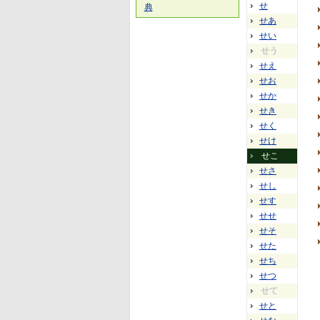
せ
典
せあ
せい
せう
せえ
せお
せか
せき
せく
せけ
せこ
せさ
せし
せす
せせ
せそ
せた
せち
せつ
せて
せと