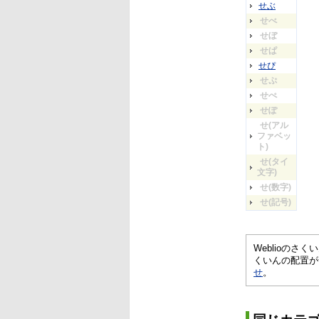
せぶ
せべ
せぼ
せぱ
せぴ
せぷ
せぺ
せぽ
せ(アル
ファベッ
ト)
せ(タイ
文字)
せ(数字)
せ(記号)
Weblioの
くいんの配置が
せ
。