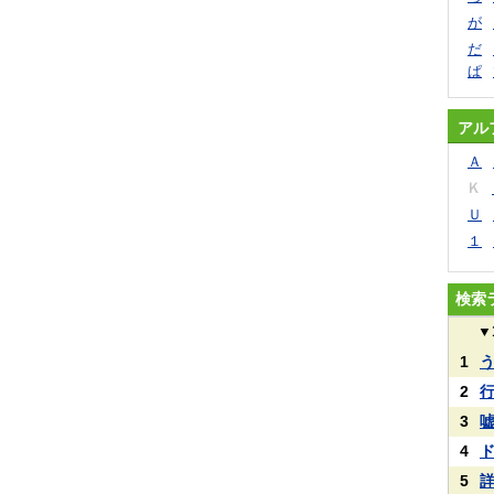
が
だ
ぱ
アル
Ａ
Ｋ
Ｕ
１
検索
▼
1
2
3
4
5