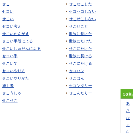
せこ
せこせこした
セコい
セコセコしない
せこい
せこせこしない
セコい考え
せこせこと
せこいかんがえ
世故に長けた
せこい手段による
世故にたけた
せこいしゅだんによる
せこにたけた
セコい手
世故に長ける
せこいて
せこにたける
セコいやり方
セコハン
せこいやりかた
せこはん
施工者
セコンダリー
せこうしゃ
せこんだりー
50
せこせこ
あ
さ
な
ま
ら