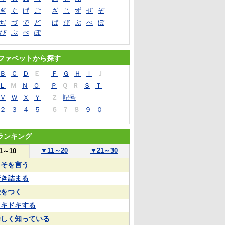
ぎ
ぐ
げ
ご
ざ
じ
ず
ぜ
ぞ
ぢ
づ
で
ど
ば
び
ぶ
べ
ぼ
ぴ
ぷ
ぺ
ぽ
ファベットから探す
Ｂ
Ｃ
Ｄ
Ｅ
Ｆ
Ｇ
Ｈ
Ｉ
Ｊ
Ｌ
Ｍ
Ｎ
Ｏ
Ｐ
Ｑ
Ｒ
Ｓ
Ｔ
Ｖ
Ｗ
Ｘ
Ｙ
Ｚ
記号
２
３
４
５
６
７
８
９
０
ランキング
▼
11～20
▼
21～30
1～10
うそを言う
行き詰まる
嘘をつく
ドキドキする
詳しく知っている