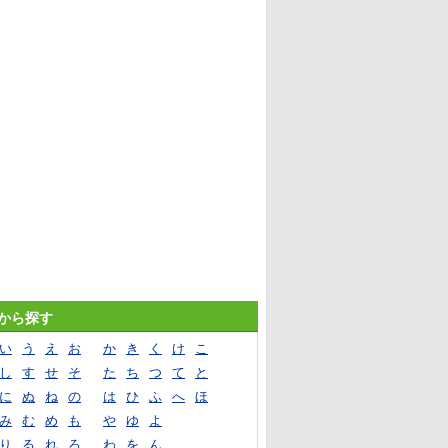
音から探す
い
う
え
お
か
き
く
け
こ
し
す
せ
そ
た
ち
つ
て
と
に
ぬ
ね
の
は
ひ
ふ
へ
ほ
み
む
め
も
や
ゆ
よ
り
る
れ
ろ
わ
を
ん