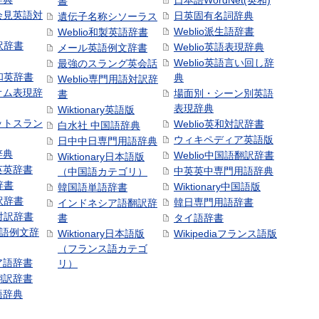
日本語WordNet(英和)
書
会見英語対
日英固有名詞辞典
遺伝子名称シソーラス
Weblio派生語辞書
Weblio和製英語辞書
訳辞書
Weblio英語表現辞典
メール英語例文辞書
Weblio英語言い回し辞
最強のスラング英会話
号和英辞書
典
Weblio専門用語対訳辞
オム表現辞
場面別・シーン別英語
書
表現辞典
Wiktionary英語版
ットスラン
Weblio英和対訳辞書
白水社 中国語辞典
ウィキペディア英語版
日中中日専門用語辞典
辞典
Weblio中国語翻訳辞書
Wiktionary日本語版
英英辞書
中英英中専門用語辞典
（中国語カテゴリ）
辞書
Wiktionary中国語版
韓国語単語辞書
訳辞書
韓日専門用語辞書
インドネシア語翻訳辞
日対訳辞書
書
タイ語辞書
中国語例文辞
Wiktionary日本語版
Wikipediaフランス語版
（フランス語カテゴ
ア語辞書
リ）
翻訳辞書
語辞典