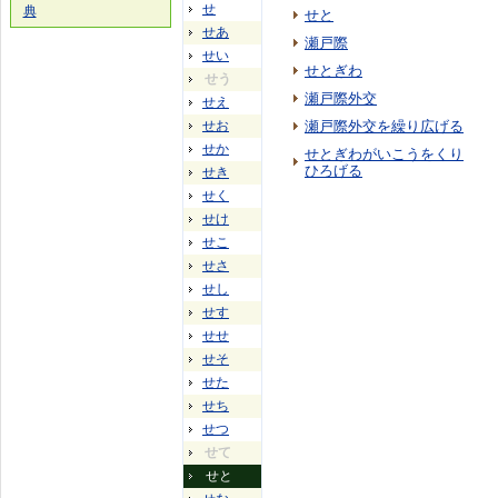
せ
典
せと
せあ
瀬戸際
せい
せとぎわ
せう
瀬戸際外交
せえ
せお
瀬戸際外交を繰り広げる
せか
せとぎわがいこうをくり
ひろげる
せき
せく
せけ
せこ
せさ
せし
せす
せせ
せそ
せた
せち
せつ
せて
せと