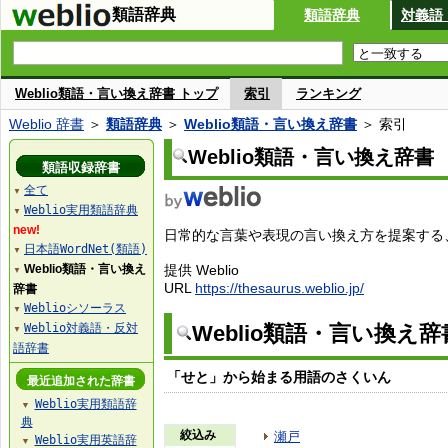
類語辞典
類語辞典
対義語
Weblio類語・言い換え辞書 トップ
索引
ランキング
Weblio 辞書
＞
類語辞典
＞
Weblio類語・言い換え辞書
＞ 索引
Weblio類語・言い換え辞書
類語収録辞書
全て
▼
Weblio実用類語辞典
▼
new!
日常的な言葉や表現の言い換え方を提案する、W
日本語WordNet(類語)
▼
Weblio類語・言い換え
提供 Weblio
▼
URL
https://thesaurus.weblio.jp/
辞書
Weblioシソーラス
▼
Weblio対義語・反対
Weblio類語・言い換え
▼
語辞書
「せと」から始まる用語のさくいん
最近追加された辞書
Weblio実用類語辞
▼
典
絞込み
瀬戸
Weblio実用英語辞
▼