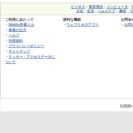
ビジネス
｜
業界用語
｜
コンピュータ
｜
文化
｜
生活
｜
ヘルスケア
｜
趣味
｜
ご利用にあたって
便利な機能
お問合
・
Weblio辞書とは
・
ウェブリオのアプリ
・
お問
・
検索の仕方
・
ヘルプ
・
利用規約
・
プライバシーポリシー
・
サイトマップ
・
クッキー・アクセスデータに
ついて
©2026 