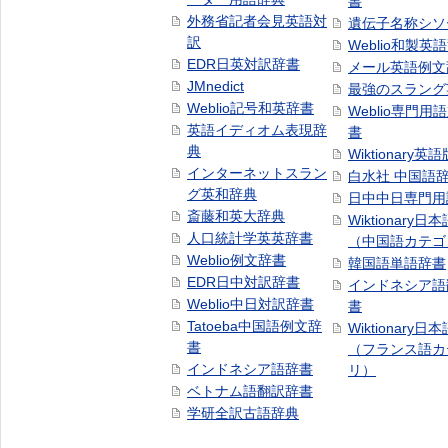
書
外務省記者会見英語対
遺伝子名称シソ
訳
Weblio和製英
EDR日英対訳辞書
メール英語例文
JMnedict
最強のスラング
Weblio記号和英辞書
Weblio専門用
英語イディオム表現辞
書
典
Wiktionary英語
インターネットスラン
白水社 中国語
グ英和辞典
日中中日専門用
斎藤和英大辞典
Wiktionary日
人口統計学英英辞書
（中国語カテゴ
Weblio例文辞書
韓国語単語辞書
EDR日中対訳辞書
インドネシア語
Weblio中日対訳辞書
書
Tatoeba中国語例文辞
Wiktionary日
書
（フランス語カ
インドネシア語辞書
リ）
ベトナム語翻訳辞書
学研全訳古語辞典