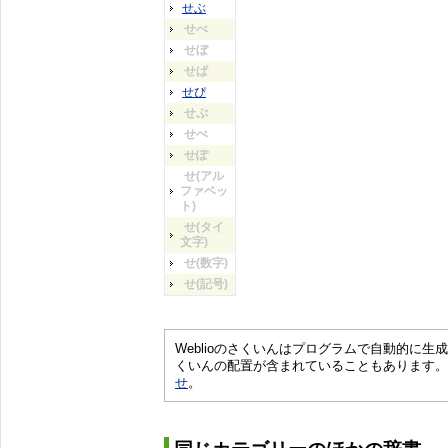
せぶ
せべ
せぼ
せぱ
せぴ
せぷ
せぺ
せぽ
せ(アル
ファベッ
ト)
せ(タイ
文字)
せ(数字)
せ(記号)
Weblioのさくいんはプログラムで自動的に
くいんの配置が含まれていることもあります。
せ
。