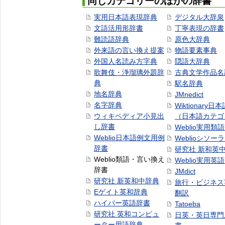
同じカテゴリーのほかの辞書
実用日本語表現辞典
デジタル大辞泉
文語活用形辞書
丁寧表現の辞書
難読語辞典
原色大辞典
外来語の言い換え提案
物語要素事典
外国人名読み方字典
隠語大辞典
歌舞伎・浄瑠璃外題辞
古典文学作品名
典
駅名辞典
地名辞典
JMnedict
名字辞典
Wiktionary日
ウィキペディア小見出
（日本語カテゴ
し辞書
Weblio実用類
Weblio日本語例文用例
Weblioシソー
辞書
研究社 新和英
Weblio類語・言い換え
Weblio実用英
辞書
JMdict
研究社 新英和中辞典
旅行・ビジネス
Eゲイト英和辞典
翻訳
ハイパー英語辞書
Tatoeba
研究社 英和コンピュ
日英・英日専門
ーター用語辞典