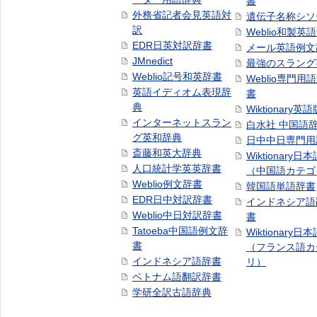
書
外務省記者会見英語対
遺伝子名称シソ
訳
Weblio和製英
EDR日英対訳辞書
メール英語例文
JMnedict
最強のスラング
Weblio記号和英辞書
Weblio専門用
英語イディオム表現辞
書
典
Wiktionary英語
インターネットスラン
白水社 中国語
グ英和辞典
日中中日専門用
斎藤和英大辞典
Wiktionary日
人口統計学英英辞書
（中国語カテゴ
Weblio例文辞書
韓国語単語辞書
EDR日中対訳辞書
インドネシア語
Weblio中日対訳辞書
書
Tatoeba中国語例文辞
Wiktionary日
書
（フランス語カ
インドネシア語辞書
リ）
ベトナム語翻訳辞書
学研全訳古語辞典