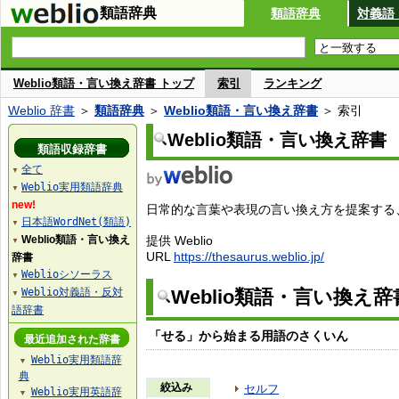
類語辞典
類語辞典
対義語
Weblio類語・言い換え辞書 トップ
索引
ランキング
Weblio 辞書
＞
類語辞典
＞
Weblio類語・言い換え辞書
＞ 索引
Weblio類語・言い換え辞書
類語収録辞書
全て
▼
Weblio実用類語辞典
▼
new!
日常的な言葉や表現の言い換え方を提案する、W
日本語WordNet(類語)
▼
Weblio類語・言い換え
提供 Weblio
▼
URL
https://thesaurus.weblio.jp/
辞書
Weblioシソーラス
▼
Weblio対義語・反対
Weblio類語・言い換え
▼
語辞書
「せる」から始まる用語のさくいん
最近追加された辞書
Weblio実用類語辞
▼
典
絞込み
セルフ
Weblio実用英語辞
▼