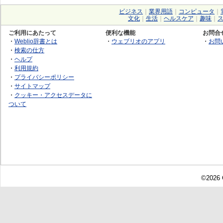
ビジネス
｜
業界用語
｜
コンピュータ
｜
文化
｜
生活
｜
ヘルスケア
｜
趣味
｜
ご利用にあたって
便利な機能
お問合
・
Weblio辞書とは
・
ウェブリオのアプリ
・
お問
・
検索の仕方
・
ヘルプ
・
利用規約
・
プライバシーポリシー
・
サイトマップ
・
クッキー・アクセスデータに
ついて
©2026 