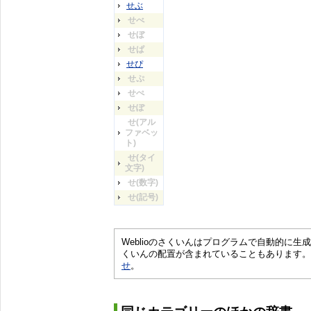
せぶ
せべ
せぼ
せぱ
せぴ
せぷ
せぺ
せぽ
せ(アル
ファベッ
ト)
せ(タイ
文字)
せ(数字)
せ(記号)
Weblioのさくいんはプログラムで自動的に
くいんの配置が含まれていることもあります。
せ
。