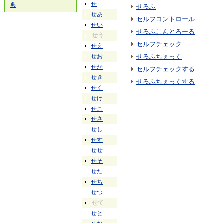
せ
典
せるふ
せあ
セルフコントロール
せい
せるふこんとろーる
せう
セルフチェック
せえ
せお
せるふちぇっく
せか
セルフチェックする
せき
せるふちぇっくする
せく
せけ
せこ
せさ
せし
せす
せせ
せそ
せた
せち
せつ
せて
せと