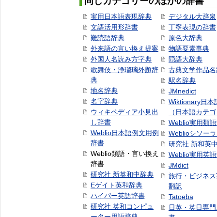
同じカテゴリーのほかの辞書
実用日本語表現辞典
デジタル大辞泉
文語活用形辞書
丁寧表現の辞書
難読語辞典
原色大辞典
外来語の言い換え提案
物語要素事典
外国人名読み方字典
隠語大辞典
歌舞伎・浄瑠璃外題辞
古典文学作品名
典
駅名辞典
地名辞典
JMnedict
名字辞典
Wiktionary日
ウィキペディア小見出
（日本語カテゴ
し辞書
Weblio実用類
Weblio日本語例文用例
Weblioシソー
辞書
研究社 新和英
Weblio類語・言い換え
Weblio実用英
辞書
JMdict
研究社 新英和中辞典
旅行・ビジネス
Eゲイト英和辞典
翻訳
ハイパー英語辞書
Tatoeba
研究社 英和コンピュ
日英・英日専門
ーター用語辞典