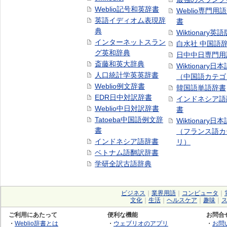
Weblio記号和英辞書
Weblio専門用
英語イディオム表現辞
書
典
Wiktionary英語
インターネットスラン
白水社 中国語
グ英和辞典
日中中日専門用
斎藤和英大辞典
Wiktionary日
人口統計学英英辞書
（中国語カテゴ
Weblio例文辞書
韓国語単語辞書
EDR日中対訳辞書
インドネシア語
Weblio中日対訳辞書
書
Tatoeba中国語例文辞
Wiktionary日
書
（フランス語カ
インドネシア語辞書
リ）
ベトナム語翻訳辞書
学研全訳古語辞典
ビジネス
｜
業界用語
｜
コンピュータ
｜
文化
｜
生活
｜
ヘルスケア
｜
趣味
｜
ご利用にあたって
便利な機能
お問合
・
Weblio辞書とは
・
ウェブリオのアプリ
・
お問