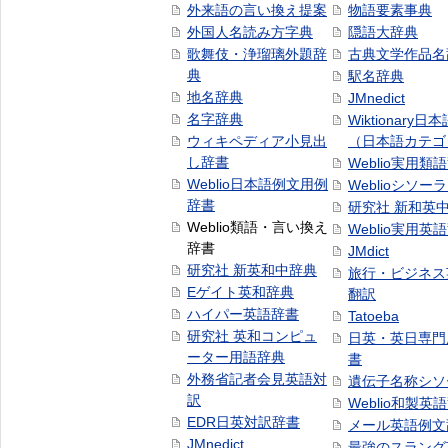
外来語の言い換え提案
物語要素事典
外国人名読み方字典
隠語大辞典
歌舞伎・浄瑠璃外題辞
古典文学作品名
典
駅名辞典
地名辞典
JMnedict
名字辞典
Wiktionary日
ウィキペディア小見出
（日本語カテゴ
し辞書
Weblio実用類
Weblio日本語例文用例
Weblioシソー
辞書
研究社 新和英
Weblio類語・言い換え
Weblio実用英
辞書
JMdict
研究社 新英和中辞典
旅行・ビジネス
Eゲイト英和辞典
翻訳
ハイパー英語辞書
Tatoeba
研究社 英和コンピュ
日英・英日専門
ーター用語辞典
書
外務省記者会見英語対
遺伝子名称シソ
訳
Weblio和製英
EDR日英対訳辞書
メール英語例文
JMnedict
最強のスラング