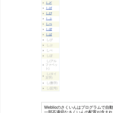
しど
しば
しび
しぶ
しべ
しぼ
しぱ
しぴ
しぷ
しぺ
しぽ
し(アル
ファベッ
ト)
し(タイ
文字)
し(数字)
し(記号)
Weblioのさくいんはプログラムで
一部不適切なさくいんの配置が含まれ