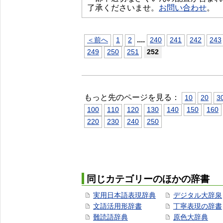
了承くださいませ。
お問い合わせ
。
...
.
＜前へ
1
2
240
241
242
243
249
250
251
252
もっと先のページを見る：
10
20
3
100
110
120
130
140
150
160
220
230
240
250
同じカテゴリーのほかの辞書
実用日本語表現辞典
デジタル大辞泉
文語活用形辞書
丁寧表現の辞書
難読語辞典
原色大辞典