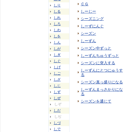
ＣＧ
しり
しーじー
しる
しれ
シーズニング
しろ
しーずにんぐ
しわ
シーズン
しを
しーずん
しん
シーズン中ずっと
しが
しぎ
しーずんちゅうずっと
しぐ
シーズンに突入する
しげ
しーずんにとつにゅうす
しご
る
しざ
シーズン真っ盛りになる
しじ
しーずんまっさかりにな
しず
る
しぜ
シーズンを通じて
しぞ
しだ
しぢ
しづ
しで