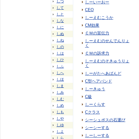
しつ
しーいーおー
して
CEO
しと
しーえむこうか
しな
CM効果
しに
ＣＭの宣伝力
しぬ
しね
しーえむのせんでんりょ
く
しの
ＣＭの訴求力
しは
しひ
しーえむのそきゅうりょ
く
しふ
しへ
しーがたへあばんど
しほ
C型ヘアバンド
しま
しーきゅう
しみ
C級
しむ
しーくらす
しめ
しも
Cクラス
しや
シーシュポスの石運び
しゆ
シーシーする
しよ
しーしーする
しら