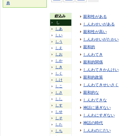
典
絞込み
親和性がある
し
しんわせいがある
しあ
親和性が高い
しい
しんわせいがたかい
しう
親和的
しえ
しお
しんわてき
しか
親和的関係
しき
しんわてきかんけい
しく
親和的政策
しけ
しんわてきせいさく
しこ
親和的な
しさ
しし
しんわてきな
しす
神話に過ぎない
しせ
しんわにすぎない
しそ
神話の時代
した
しんわのじだい
しち