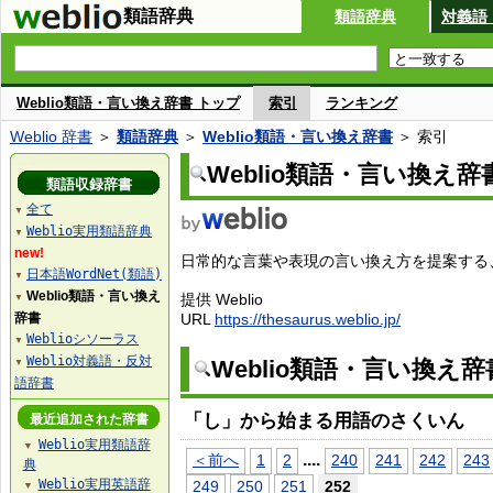
類語辞典
類語辞典
対義語
Weblio類語・言い換え辞書 トップ
索引
ランキング
Weblio 辞書
＞
類語辞典
＞
Weblio類語・言い換え辞書
＞ 索引
Weblio類語・言い換え辞
類語収録辞書
全て
▼
Weblio実用類語辞典
▼
new!
日常的な言葉や表現の言い換え方を提案する、W
日本語WordNet(類語)
▼
Weblio類語・言い換え
提供 Weblio
▼
辞書
URL
https://thesaurus.weblio.jp/
Weblioシソーラス
▼
Weblio対義語・反対
Weblio類語・言い換え
▼
語辞書
「し」から始まる用語のさくいん
最近追加された辞書
Weblio実用類語辞
▼
...
.
＜前へ
1
2
240
241
242
243
典
Weblio実用英語辞
249
250
251
252
▼