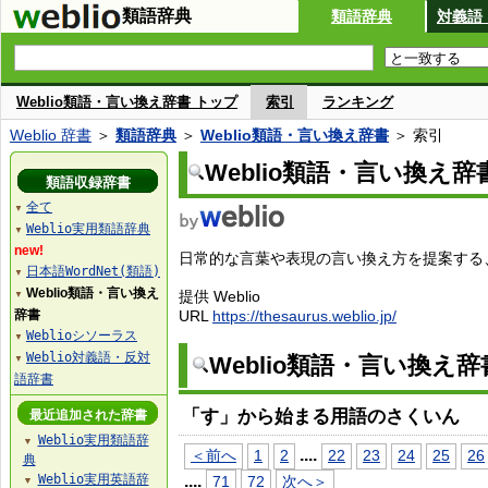
類語辞典
類語辞典
対義語
Weblio類語・言い換え辞書 トップ
索引
ランキング
Weblio 辞書
＞
類語辞典
＞
Weblio類語・言い換え辞書
＞ 索引
Weblio類語・言い換え辞
類語収録辞書
全て
▼
Weblio実用類語辞典
▼
new!
日常的な言葉や表現の言い換え方を提案する、W
日本語WordNet(類語)
▼
Weblio類語・言い換え
提供 Weblio
▼
辞書
URL
https://thesaurus.weblio.jp/
Weblioシソーラス
▼
Weblio対義語・反対
Weblio類語・言い換え
▼
語辞書
「す」から始まる用語のさくいん
最近追加された辞書
Weblio実用類語辞
▼
...
.
＜前へ
1
2
22
23
24
25
26
典
Weblio実用英語辞
...
.
71
72
次へ＞
▼