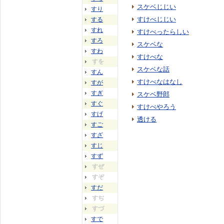
スケベじじい
すり
すけべじじい
する
すれ
すけべったらしい
すろ
スケベな
すわ
すけべな
すを
スケベな話
すん
すけべなはなし
すが
すぎ
スケベ野郎
すぐ
すけべやろう
すげ
透ける
すご
すざ
すじ
すず
すぜ
すぞ
すだ
すぢ
すづ
すで