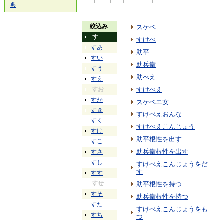
典
絞込み
スケベ
す
すけべ
すあ
助平
すい
助兵衛
すう
助べえ
すえ
すお
すけべえ
すか
スケベエ女
すき
すけべえおんな
すく
すけべえこんじょう
すけ
助平根性を出す
すこ
助兵衛根性を出す
すさ
すし
すけべえこんじょうをだ
す
すす
すせ
助平根性を持つ
すそ
助兵衛根性を持つ
すた
すけべえこんじょうをも
すち
つ