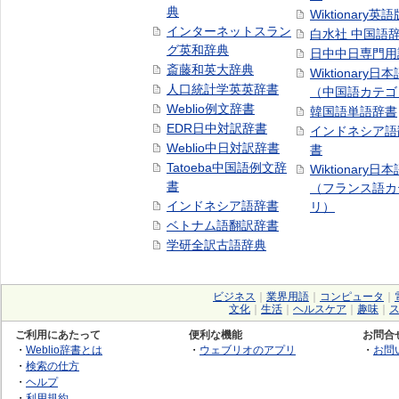
典
Wiktionary英語
インターネットスラン
白水社 中国語
グ英和辞典
日中中日専門用
斎藤和英大辞典
Wiktionary日
人口統計学英英辞書
（中国語カテゴ
Weblio例文辞書
韓国語単語辞書
EDR日中対訳辞書
インドネシア語
Weblio中日対訳辞書
書
Tatoeba中国語例文辞
Wiktionary日
書
（フランス語カ
インドネシア語辞書
リ）
ベトナム語翻訳辞書
学研全訳古語辞典
ビジネス
｜
業界用語
｜
コンピュータ
｜
文化
｜
生活
｜
ヘルスケア
｜
趣味
｜
ご利用にあたって
便利な機能
お問合
・
Weblio辞書とは
・
ウェブリオのアプリ
・
お問
・
検索の仕方
・
ヘルプ
・
利用規約