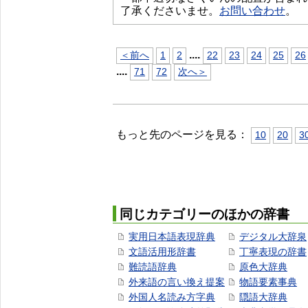
了承くださいませ。
お問い合わせ
。
...
.
＜前へ
1
2
22
23
24
25
26
...
.
71
72
次へ＞
もっと先のページを見る：
10
20
3
同じカテゴリーのほかの辞書
実用日本語表現辞典
デジタル大辞泉
文語活用形辞書
丁寧表現の辞書
難読語辞典
原色大辞典
外来語の言い換え提案
物語要素事典
外国人名読み方字典
隠語大辞典