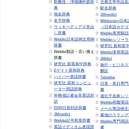
歌舞伎・浄瑠璃外題辞
古典文学作品名
典
駅名辞典
地名辞典
JMnedict
名字辞典
Wiktionary日
ウィキペディア小見出
（日本語カテゴ
し辞書
Weblio実用類
Weblio日本語例文用例
Weblioシソー
辞書
研究社 新和英
Weblio類語・言い換え
Weblio実用英
辞書
JMdict
研究社 新英和中辞典
旅行・ビジネス
Eゲイト英和辞典
翻訳
ハイパー英語辞書
Tatoeba
研究社 英和コンピュ
日英・英日専門
ーター用語辞典
書
外務省記者会見英語対
遺伝子名称シソ
訳
Weblio和製英
EDR日英対訳辞書
メール英語例文
JMnedict
最強のスラング
Weblio記号和英辞書
Weblio専門用
英語イディオム表現辞
書