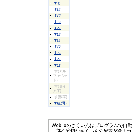
すど
すば
すび
すぶ
すべ
すぼ
すぱ
すぴ
すぷ
すぺ
すぽ
す(アル
ファベッ
ト)
す(タイ
文字)
す(数字)
す(記号)
Weblioのさくいんはプログラムで
一部不適切なさくいんの配置が含まれ