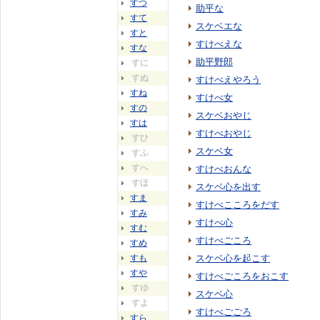
すつ
助平な
すて
スケベエな
すと
すけべえな
すな
助平野郎
すに
すぬ
すけべえやろう
すね
すけべ女
すの
スケベおやじ
すは
すけべおやじ
すひ
スケベ女
すふ
すへ
すけべおんな
すほ
スケベ心を出す
すま
すけべこころをだす
すみ
すけべ心
すむ
すけべごころ
すめ
すも
スケベ心を起こす
すや
すけべごころをおこす
すゆ
スケベ心
すよ
すけべごごろ
すら