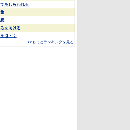
鼻であしらわれる
凝集
予想
後ろを向ける
目を引・く
>>もっとランキングを見る