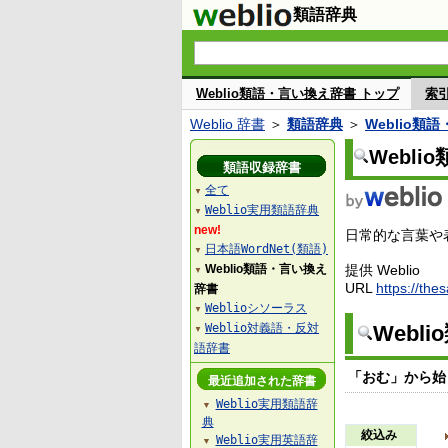
類語辞典
Weblio類語・言い換え辞書 トップ
索
Weblio 辞書
＞
類語辞典
＞
Weblio類
Webl
類語収録辞書
全て
▼
Weblio実用類語辞典
▼
new!
日常的な言葉や表
日本語WordNet(類語)
▼
Weblio類語・言い換え
提供 Weblio
▼
URL
https://the
辞書
Weblioシソーラス
▼
Weblio対義語・反対
Webl
▼
語辞書
「おむ」から始
最近追加された辞書
Weblio実用類語辞
▼
典
絞込み
Weblio実用英語辞
▼