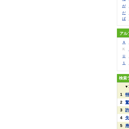
が
だ
ぱ
アル
Ａ
Ｋ
Ｕ
１
検索
▼
1
2
3
4
5