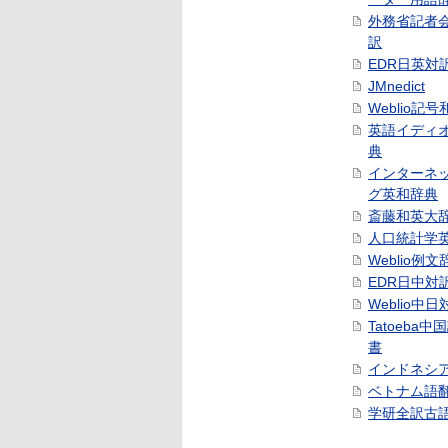
外務省記者
訳
EDR日英対
JMnedict
Weblio記
英語イディ
典
インターネ
グ英和辞典
斎藤和英大
人口統計学
Weblio例文
EDR日中対
Weblio中
Tatoeba
書
インドネシ
ベトナム語
学研全訳古