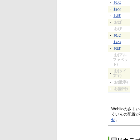
おぶ
おべ
おぼ
おぱ
おぴ
おぷ
おぺ
おぽ
お(アル
ファベッ
ト)
お(タイ
文字)
お(数字)
お(記号)
Weblioの
くいんの配置が
せ
。