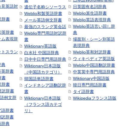
日本語WordNet(英和)
書
会見英語対
日英固有名詞辞典
遺伝子名称シソーラス
Weblio派生語辞書
Weblio和製英語辞書
訳辞書
Weblio英語表現辞典
メール英語例文辞書
Weblio英語言い回し辞
最強のスラング英会話
号和英辞書
典
Weblio専門用語対訳辞
オム表現辞
場面別・シーン別英語
書
表現辞典
Wiktionary英語版
ットスラン
Weblio英和対訳辞書
白水社 中国語辞典
ウィキペディア英語版
日中中日専門用語辞典
辞典
Weblio中国語翻訳辞書
Wiktionary日本語版
英英辞書
中英英中専門用語辞典
（中国語カテゴリ）
辞書
Wiktionary中国語版
韓国語単語辞書
訳辞書
韓日専門用語辞書
インドネシア語翻訳辞
日対訳辞書
書
タイ語辞書
中国語例文辞
Wiktionary日本語版
Wikipediaフランス語版
（フランス語カテゴ
ア語辞書
リ）
翻訳辞書
語辞典