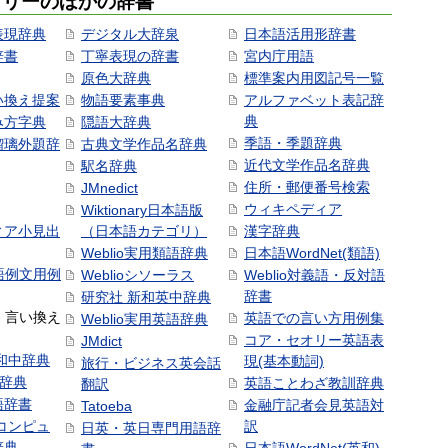
ゴリーのほかの辞書
表現辞典
デジタル大辞泉
日本語活用形辞書
辞書
丁寧表現の辞書
宮内庁用語
原色大辞典
標準案内用図記号一覧
い換え提案
物語要素事典
アルファベット表記辞
典
み方字典
隠語大辞典
季語・季題辞典
瑠璃外題辞
古典文学作品名辞典
近代文学作品名辞典
駅名辞典
住所・郵便番号検索
JMnedict
ウィキペディア
Wiktionary日本語版
ィア小見出
（日本語カテゴリ）
漢字辞典
Weblio実用類語辞典
日本語WordNet(類語)
本語例文用例
Weblioシソーラス
Weblio対義語・反対語
辞書
研究社 新和英中辞典
語・言い換え
英語での言い方用例集
Weblio実用英語辞典
コア・セオリー英語表
JMdict
和中辞典
現(基本動詞)
旅行・ビジネス英会話
和辞典
英語ことわざ教訓辞典
翻訳
語辞書
金融庁記者会見英語対
Tatoeba
コンピュ
訳
日英・英日専門用語辞
辞典