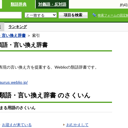
類語辞典
対義語・反対語
約4
検索フォームの固定
引
ランキング
語・言い換え辞書
＞ 索引
io類語・言い換え辞書
現の言い換え方を提案する、Weblioの類語辞書です。
saurus.weblio.jp/
io類語・言い換え辞書 のさくいん
まる用語のさくいん
お迎えが来ている
おむかえして