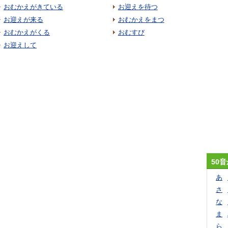
おむかえがきている
お迎えを待つ
お迎えが来る
おむかえをまつ
おむかえがくる
おむすび
お迎えして
50
あ
さ
な
ま
ら