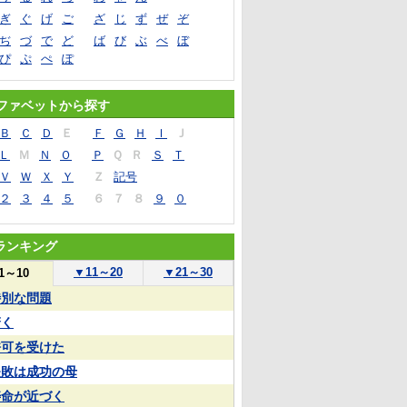
ぎ
ぐ
げ
ご
ざ
じ
ず
ぜ
ぞ
ぢ
づ
で
ど
ば
び
ぶ
べ
ぼ
ぴ
ぷ
ぺ
ぽ
ファベットから探す
Ｂ
Ｃ
Ｄ
Ｅ
Ｆ
Ｇ
Ｈ
Ｉ
Ｊ
Ｌ
Ｍ
Ｎ
Ｏ
Ｐ
Ｑ
Ｒ
Ｓ
Ｔ
Ｖ
Ｗ
Ｘ
Ｙ
Ｚ
記号
２
３
４
５
６
７
８
９
０
ランキング
▼
11～20
▼
21～30
1～10
特別な問題
驚く
許可を受けた
失敗は成功の母
寿命が近づく