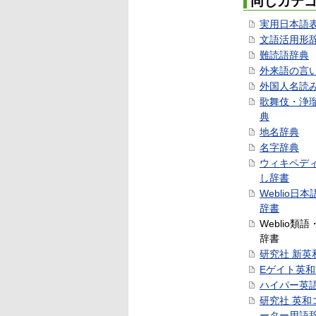
同じカテ
実用日本語
文語活用形
難読語辞典
外来語の言
外国人名読
歌舞伎・浄
典
地名辞典
名字辞典
ウィキペデ
し辞書
Weblio日
辞書
Weblio類
辞書
研究社 新英
Eゲイト英
ハイパー英
研究社 英和
ーター用語