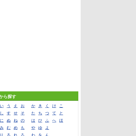
音から探す
い
う
え
お
か
き
く
け
こ
し
す
せ
そ
た
ち
つ
て
と
に
ぬ
ね
の
は
ひ
ふ
へ
ほ
み
む
め
も
や
ゆ
よ
り
る
れ
ろ
わ
を
ん