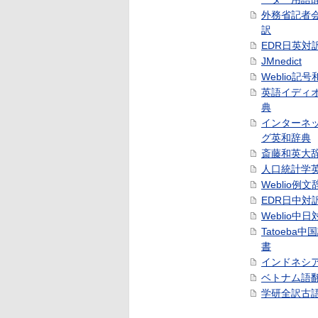
外務省記者
訳
EDR日英対
JMnedict
Weblio記
英語イディ
典
インターネ
グ英和辞典
斎藤和英大
人口統計学
Weblio例文
EDR日中対
Weblio中
Tatoeba
書
インドネシ
ベトナム語
学研全訳古