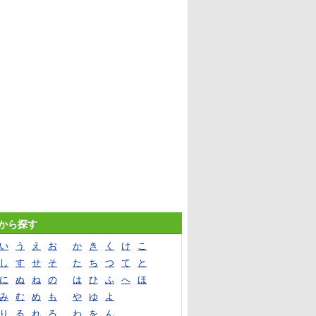
音から探す
い
う
え
お
か
き
く
け
こ
し
す
せ
そ
た
ち
つ
て
と
に
ぬ
ね
の
は
ひ
ふ
へ
ほ
み
む
め
も
や
ゆ
よ
り
る
れ
ろ
わ
を
ん