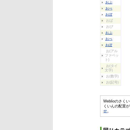
おぶ
おべ
おぼ
おぱ
おぴ
おぷ
おぺ
おぽ
お(アル
ファベッ
ト)
お(タイ
文字)
お(数字)
お(記号)
Weblioの
くいんの配置が
せ
。