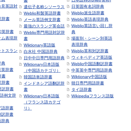
日本語WordNet(英和)
書
会見英語対
日英固有名詞辞典
遺伝子名称シソーラス
Weblio派生語辞書
Weblio和製英語辞書
訳辞書
Weblio英語表現辞典
メール英語例文辞書
Weblio英語言い回し辞
最強のスラング英会話
号和英辞書
典
Weblio専門用語対訳辞
オム表現辞
場面別・シーン別英語
書
表現辞典
Wiktionary英語版
ットスラン
Weblio英和対訳辞書
白水社 中国語辞典
ウィキペディア英語版
日中中日専門用語辞典
辞典
Weblio中国語翻訳辞書
Wiktionary日本語版
英英辞書
中英英中専門用語辞典
（中国語カテゴリ）
辞書
Wiktionary中国語版
韓国語単語辞書
訳辞書
韓日専門用語辞書
インドネシア語翻訳辞
日対訳辞書
書
タイ語辞書
中国語例文辞
Wiktionary日本語版
Wikipediaフランス語版
（フランス語カテゴ
ア語辞書
リ）
翻訳辞書
語辞典