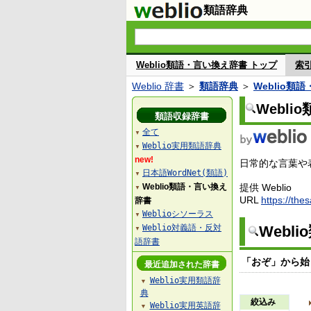
類語辞典
Weblio類語・言い換え辞書 トップ
索
Weblio 辞書
＞
類語辞典
＞
Weblio類
Webl
類語収録辞書
全て
▼
Weblio実用類語辞典
▼
new!
日常的な言葉や表
日本語WordNet(類語)
▼
Weblio類語・言い換え
提供 Weblio
▼
URL
https://the
辞書
Weblioシソーラス
▼
Weblio対義語・反対
Webl
▼
語辞書
「おぞ」から始
最近追加された辞書
Weblio実用類語辞
▼
典
絞込み
Weblio実用英語辞
▼