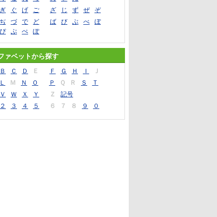
ぎ
ぐ
げ
ご
ざ
じ
ず
ぜ
ぞ
ぢ
づ
で
ど
ば
び
ぶ
べ
ぼ
ぴ
ぷ
ぺ
ぽ
ファベットから探す
Ｂ
Ｃ
Ｄ
Ｅ
Ｆ
Ｇ
Ｈ
Ｉ
Ｊ
Ｌ
Ｍ
Ｎ
Ｏ
Ｐ
Ｑ
Ｒ
Ｓ
Ｔ
Ｖ
Ｗ
Ｘ
Ｙ
Ｚ
記号
２
３
４
５
６
７
８
９
０