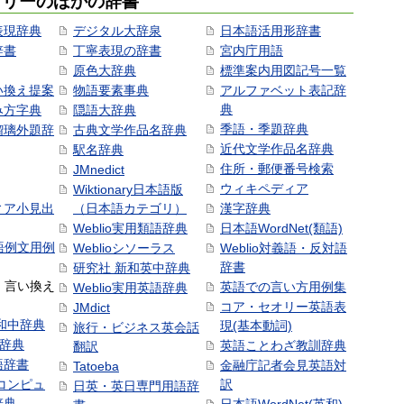
ゴリーのほかの辞書
表現辞典
デジタル大辞泉
日本語活用形辞書
辞書
丁寧表現の辞書
宮内庁用語
原色大辞典
標準案内用図記号一覧
い換え提案
物語要素事典
アルファベット表記辞
典
み方字典
隠語大辞典
季語・季題辞典
瑠璃外題辞
古典文学作品名辞典
近代文学作品名辞典
駅名辞典
住所・郵便番号検索
JMnedict
ウィキペディア
Wiktionary日本語版
ィア小見出
（日本語カテゴリ）
漢字辞典
Weblio実用類語辞典
日本語WordNet(類語)
本語例文用例
Weblioシソーラス
Weblio対義語・反対語
辞書
研究社 新和英中辞典
語・言い換え
英語での言い方用例集
Weblio実用英語辞典
コア・セオリー英語表
JMdict
和中辞典
現(基本動詞)
旅行・ビジネス英会話
和辞典
英語ことわざ教訓辞典
翻訳
語辞書
金融庁記者会見英語対
Tatoeba
コンピュ
訳
日英・英日専門用語辞
辞典