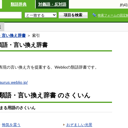
類語辞典
対義語・反対語
約4
検索フォームの固定
引
語・言い換え辞書
＞ 索引
io類語・言い換え辞書
現の言い換え方を提案する、Weblioの類語辞書です。
saurus.weblio.jp/
io類語・言い換え辞書 のさくいん
まる用語のさくいん
怖気を震う
おぞましい光景