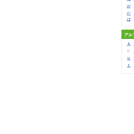
が
だ
ぱ
アル
Ａ
Ｋ
Ｕ
１