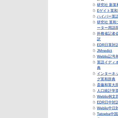
研究社 新英
Eゲイト英
ハイパー英
研究社 英和
ーター用語
外務省記者
訳
EDR日英対
JMnedict
Weblio記
英語イディ
典
インターネ
グ英和辞典
斎藤和英大
人口統計学
Weblio例文
EDR日中対
Weblio中
Tatoeba