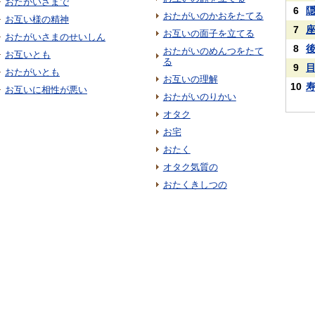
おたがいさまで
6
おたがいのかおをたてる
お互い様の精神
7
お互いの面子を立てる
おたがいさまのせいしん
8
おたがいのめんつをたて
お互いとも
る
9
おたがいとも
お互いの理解
10
お互いに相性が悪い
おたがいのりかい
オタク
お宅
おたく
オタク気質の
おたくきしつの