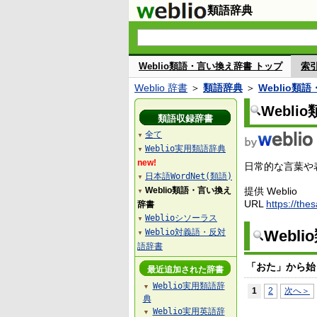
類語辞典
Weblio類語・言い換え辞書 トップ
索
Weblio 辞書
＞
類語辞典
＞
Weblio類
Webl
類語収録辞書
全て
▼
Weblio実用類語辞典
▼
new!
日常的な言葉や表
日本語WordNet(類語)
▼
Weblio類語・言い換え
提供 Weblio
▼
URL
https://the
辞書
Weblioシソーラス
▼
Weblio対義語・反対
Webl
▼
語辞書
「おた」から始
最近追加された辞書
Weblio実用類語辞
▼
1
2
次へ＞
典
Weblio実用英語辞
▼