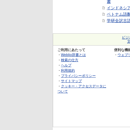
書
インドネシ
ベトナム語
学研全訳古
ビジ
ご利用にあたって
便利な機
・
Weblio辞書とは
・
ウェブ
・
検索の仕方
・
ヘルプ
・
利用規約
・
プライバシーポリシー
・
サイトマップ
・
クッキー・アクセスデータに
ついて