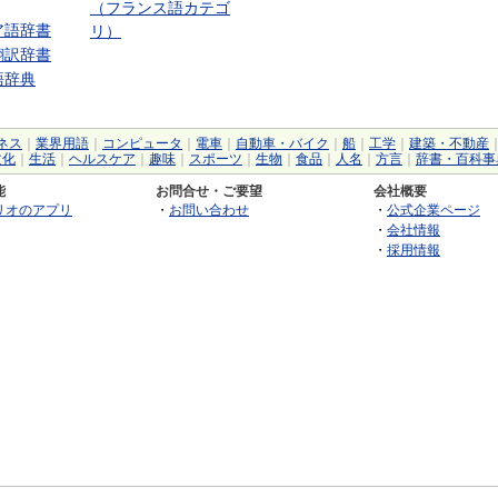
（フランス語カテゴ
ア語辞書
リ）
翻訳辞書
語辞典
ネス
｜
業界用語
｜
コンピュータ
｜
電車
｜
自動車・バイク
｜
船
｜
工学
｜
建築・不動産
文化
｜
生活
｜
ヘルスケア
｜
趣味
｜
スポーツ
｜
生物
｜
食品
｜
人名
｜
方言
｜
辞書・百科事
能
お問合せ・ご要望
会社概要
リオのアプリ
・
お問い合わせ
・
公式企業ページ
・
会社情報
・
採用情報