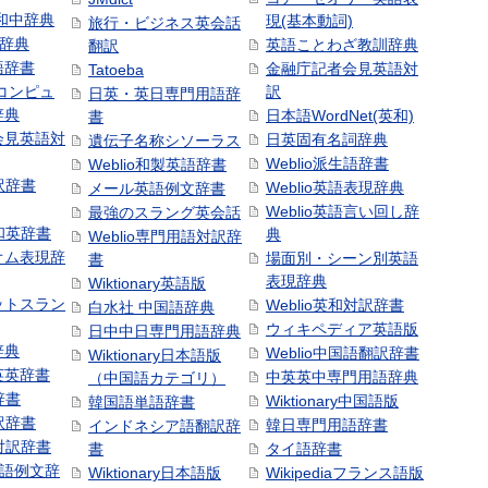
和中辞典
現(基本動詞)
旅行・ビジネス英会話
和辞典
英語ことわざ教訓辞典
翻訳
語辞書
金融庁記者会見英語対
Tatoeba
コンピュ
訳
日英・英日専門用語辞
辞典
日本語WordNet(英和)
書
会見英語対
日英固有名詞辞典
遺伝子名称シソーラス
Weblio派生語辞書
Weblio和製英語辞書
訳辞書
Weblio英語表現辞典
メール英語例文辞書
Weblio英語言い回し辞
最強のスラング英会話
号和英辞書
典
Weblio専門用語対訳辞
オム表現辞
場面別・シーン別英語
書
表現辞典
Wiktionary英語版
ットスラン
Weblio英和対訳辞書
白水社 中国語辞典
ウィキペディア英語版
日中中日専門用語辞典
辞典
Weblio中国語翻訳辞書
Wiktionary日本語版
英英辞書
中英英中専門用語辞典
（中国語カテゴリ）
辞書
Wiktionary中国語版
韓国語単語辞書
訳辞書
韓日専門用語辞書
インドネシア語翻訳辞
日対訳辞書
書
タイ語辞書
中国語例文辞
Wiktionary日本語版
Wikipediaフランス語版