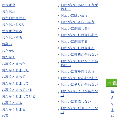
オタオタ
おたがいにあいしょうが
わるい
おたおた
お互いに嫌い合う
おたおたさせる
おたがいにきらいあう
おたおたしない
お互いに刺激し合う
オタオタする
おたがいにしげきしあう
おたおたする
お互いに刺激する
お高い
おたがいにしげきする
おたかい
お互いに性格が合わない
おたかく
おたがいにせいかくがあ
お高くとまった
わない
おたかくとまった
お互いに背を向け合う
お高くとまって
おたがいにせをむけあう
50
おたかくとまって
お互いにそりが合わない
お高くとまっている
おたがいにそりがあわな
あ
い
おたかくとまっている
さ
お互いに妥協しない
お高くとまる
な
おたがいにだきょうしな
おたかくとまる
ま
い
お宝
ら