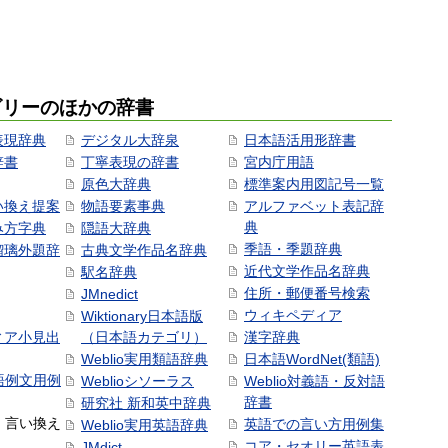
ゴリーのほかの辞書
表現辞典
デジタル大辞泉
日本語活用形辞書
辞書
丁寧表現の辞書
宮内庁用語
原色大辞典
標準案内用図記号一覧
い換え提案
物語要素事典
アルファベット表記辞
典
み方字典
隠語大辞典
季語・季題辞典
瑠璃外題辞
古典文学作品名辞典
近代文学作品名辞典
駅名辞典
住所・郵便番号検索
JMnedict
ウィキペディア
Wiktionary日本語版
ィア小見出
（日本語カテゴリ）
漢字辞典
Weblio実用類語辞典
日本語WordNet(類語)
本語例文用例
Weblioシソーラス
Weblio対義語・反対語
辞書
研究社 新和英中辞典
語・言い換え
英語での言い方用例集
Weblio実用英語辞典
コア・セオリー英語表
JMdict