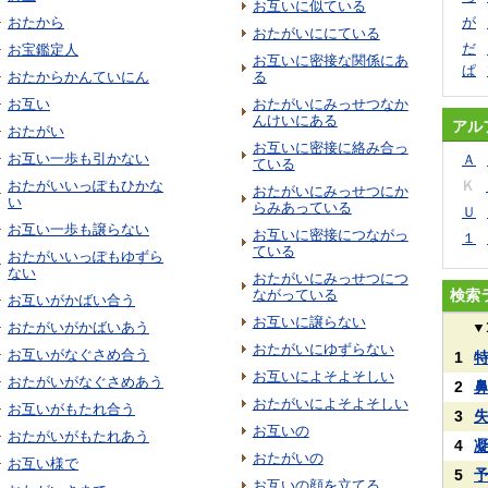
お互いに似ている
おたから
が
おたがいににている
だ
お宝鑑定人
お互いに密接な関係にあ
ぱ
おたからかんていにん
る
お互い
おたがいにみっせつなか
んけいにある
アル
おたがい
お互いに密接に絡み合っ
お互い一歩も引かない
Ａ
ている
おたがいいっぽもひかな
Ｋ
おたがいにみっせつにか
い
らみあっている
Ｕ
お互い一歩も譲らない
お互いに密接につながっ
１
ている
おたがいいっぽもゆずら
ない
おたがいにみっせつにつ
ながっている
検索
お互いがかばい合う
お互いに譲らない
おたがいがかばいあう
▼
おたがいにゆずらない
お互いがなぐさめ合う
1
お互いによそよそしい
おたがいがなぐさめあう
2
おたがいによそよそしい
お互いがもたれ合う
3
お互いの
おたがいがもたれあう
4
おたがいの
お互い様で
5
お互いの顔を立てる