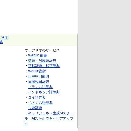
｜
学問
典
ウェブリオのサービス
・
Weblio 辞書
・
類語・対義語辞典
・
英和辞典・和英辞典
・
Weblio翻訳
・
日中中日辞典
・
日韓韓日辞典
・
フランス語辞典
・
インドネシア語辞典
・
タイ語辞典
・
ベトナム語辞典
・
古語辞典
・
キャリジェネ～生成AIスクー
ル・AIスキルでキャリアアップ
～