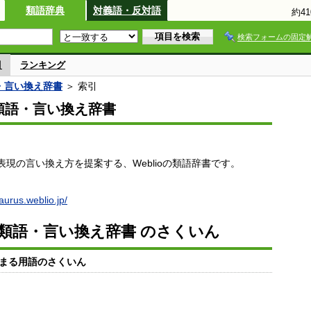
類語辞典
対義語・反対語
約4
検索フォームの固定
引
ランキング
語・言い換え辞書
＞ 索引
io類語・言い換え辞書
現の言い換え方を提案する、Weblioの類語辞書です。
saurus.weblio.jp/
io類語・言い換え辞書 のさくいん
まる用語のさくいん