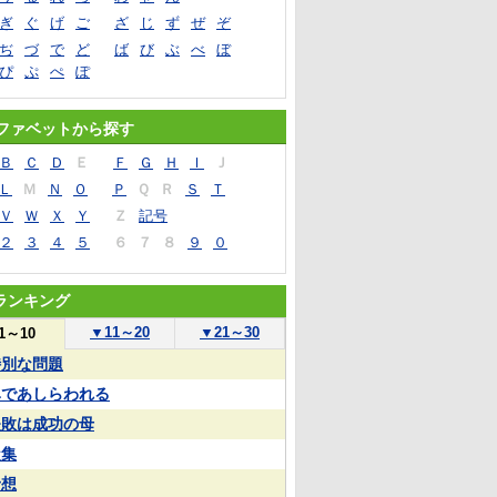
ぎ
ぐ
げ
ご
ざ
じ
ず
ぜ
ぞ
ぢ
づ
で
ど
ば
び
ぶ
べ
ぼ
ぴ
ぷ
ぺ
ぽ
ファベットから探す
Ｂ
Ｃ
Ｄ
Ｅ
Ｆ
Ｇ
Ｈ
Ｉ
Ｊ
Ｌ
Ｍ
Ｎ
Ｏ
Ｐ
Ｑ
Ｒ
Ｓ
Ｔ
Ｖ
Ｗ
Ｘ
Ｙ
Ｚ
記号
２
３
４
５
６
７
８
９
０
ランキング
▼
11～20
▼
21～30
1～10
特別な問題
鼻であしらわれる
失敗は成功の母
凝集
予想