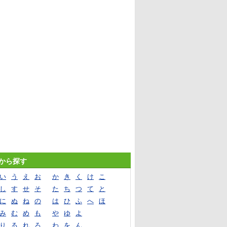
音から探す
い
う
え
お
か
き
く
け
こ
し
す
せ
そ
た
ち
つ
て
と
に
ぬ
ね
の
は
ひ
ふ
へ
ほ
み
む
め
も
や
ゆ
よ
り
る
れ
ろ
わ
を
ん