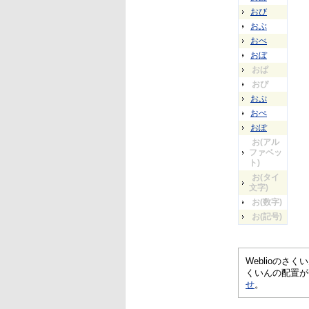
おび
おぶ
おべ
おぼ
おぱ
おぴ
おぷ
おぺ
おぽ
お(アル
ファベッ
ト)
お(タイ
文字)
お(数字)
お(記号)
Weblioの
くいんの配置が
せ
。