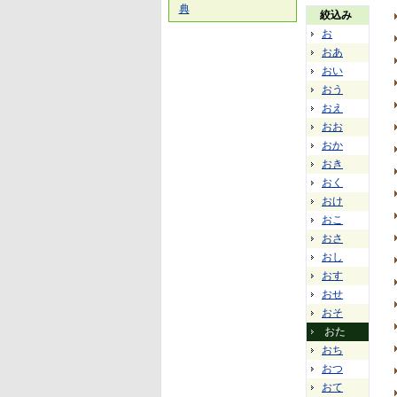
典
絞込み
お
おあ
おい
おう
おえ
おお
おか
おき
おく
おけ
おこ
おさ
おし
おす
おせ
おそ
おた
おち
おつ
おて