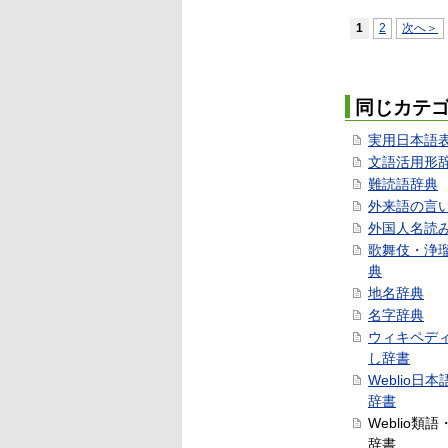
1
2
次へ＞
同じカテ
実用日本語
文語活用形
難読語辞典
外来語の言
外国人名読
歌舞伎・浄
典
地名辞典
名字辞典
ウィキペデ
し辞書
Weblio日
辞書
Weblio類
辞書