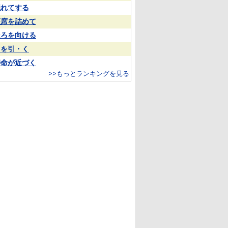
隠れてする
座席を詰めて
後ろを向ける
目を引・く
寿命が近づく
>>もっとランキングを見る