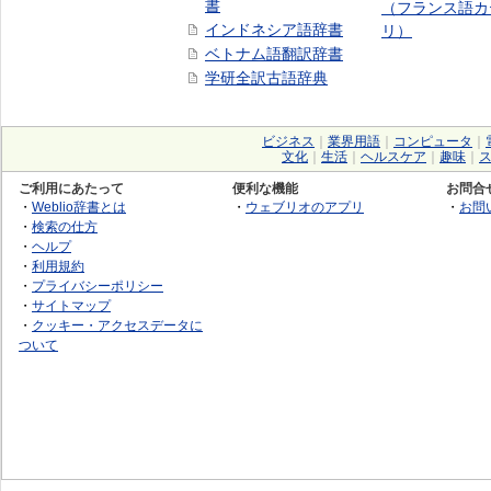
書
（フランス語カ
インドネシア語辞書
リ）
ベトナム語翻訳辞書
学研全訳古語辞典
ビジネス
｜
業界用語
｜
コンピュータ
｜
文化
｜
生活
｜
ヘルスケア
｜
趣味
｜
ご利用にあたって
便利な機能
お問合
・
Weblio辞書とは
・
ウェブリオのアプリ
・
お問
・
検索の仕方
・
ヘルプ
・
利用規約
・
プライバシーポリシー
・
サイトマップ
・
クッキー・アクセスデータに
ついて