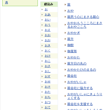
典
絞込み
親
お
おや
おあ
親思う心にまさる親心
おい
おやおもうこころにまさ
おう
るおやごころ
おえ
おやかぎ
おお
親方
おか
御館
おき
おく
御屋形
おけ
おやかた
おこ
親方日の丸の
おさ
おやかたひのまるの
おし
親会社
おす
おせ
おやがいしゃ
おそ
親会社に協力する
おた
おやがいしゃにきょうり
おち
ょくする
おつ
親会社を支援する
おて