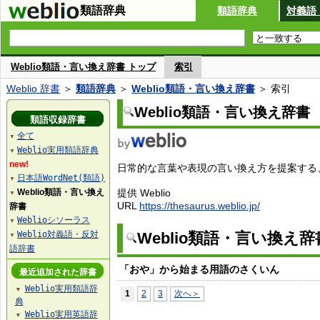
類語辞典
類語辞典
対義語
Weblio類語・言い換え辞書 トップ
索引
Weblio 辞書
＞
類語辞典
＞
Weblio類語・言い換え辞書
＞ 索引
Weblio類語・言い換え辞書
類語収録辞書
全て
▼
Weblio実用類語辞典
▼
new!
日常的な言葉や表現の言い換え方を提案する、W
日本語WordNet(類語)
▼
Weblio類語・言い換え
提供 Weblio
▼
URL
https://thesaurus.weblio.jp/
辞書
Weblioシソーラス
▼
Weblio対義語・反対
Weblio類語・言い換え
▼
語辞書
「おや」から始まる用語のさくいん
最近追加された辞書
Weblio実用類語辞
▼
1
2
3
次へ＞
典
Weblio実用英語辞
▼