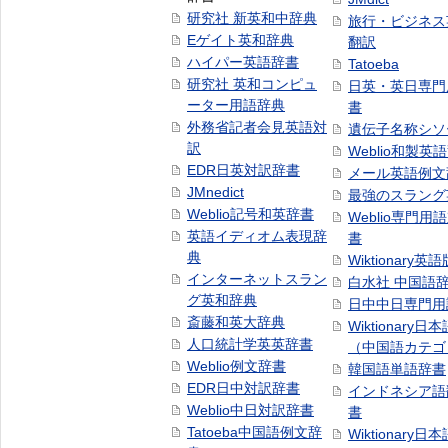
研究社 新英和中辞典
旅行・ビジネス
Eゲイト英和辞典
翻訳
ハイパー英語辞書
Tatoeba
研究社 英和コンピュ
日英・英日専門
ーター用語辞典
書
外務省記者会見英語対
遺伝子名称シソ
訳
Weblio和製英
EDR日英対訳辞書
メール英語例文
JMnedict
最強のスラング
Weblio記号和英辞書
Weblio専門用
英語イディオム表現辞
書
典
Wiktionary英語
インターネットスラン
白水社 中国語
グ英和辞典
日中中日専門用
斎藤和英大辞典
Wiktionary日
人口統計学英英辞書
（中国語カテゴ
Weblio例文辞書
韓国語単語辞書
EDR日中対訳辞書
インドネシア語
Weblio中日対訳辞書
書
Tatoeba中国語例文辞
Wiktionary日