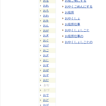
お役ご免にする
おる
おれ
おやくごめんにする
おろ
お役所
おわ
おやくしょ
おを
お役所仕事
おん
おやくしょしごと
おが
おぎ
お役所仕事の
おぐ
おやくしょしごとの
おげ
おご
おざ
おじ
おず
おぜ
おぞ
おだ
おぢ
おづ
おで
おど
おば