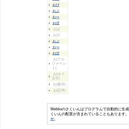
おび
おぶ
おべ
おぼ
おぱ
おぴ
おぷ
おぺ
おぽ
お(アル
ファベッ
ト)
お(タイ
文字)
お(数字)
お(記号)
Weblioのさくいんはプログラムで自動的に
くいんの配置が含まれていることもあります。
せ
。