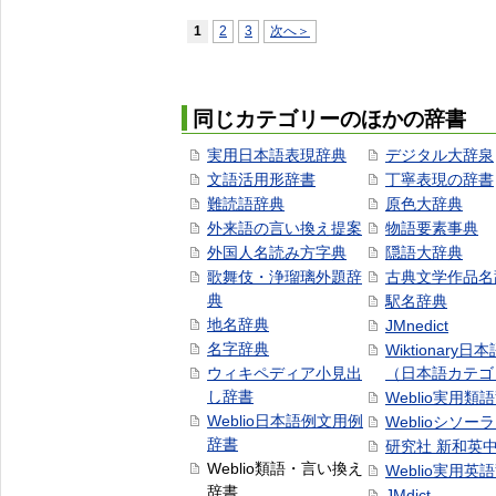
1
2
3
次へ＞
同じカテゴリーのほかの辞書
実用日本語表現辞典
デジタル大辞泉
文語活用形辞書
丁寧表現の辞書
難読語辞典
原色大辞典
外来語の言い換え提案
物語要素事典
外国人名読み方字典
隠語大辞典
歌舞伎・浄瑠璃外題辞
古典文学作品名
典
駅名辞典
地名辞典
JMnedict
名字辞典
Wiktionary日
ウィキペディア小見出
（日本語カテゴ
し辞書
Weblio実用類
Weblio日本語例文用例
Weblioシソー
辞書
研究社 新和英
Weblio類語・言い換え
Weblio実用英
辞書
JMdict