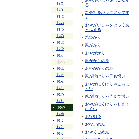
おやがいしゃをしえんす
おと
る
おな
親会社をバックアップす
おに
る
おぬ
おやがいしゃをばっくあ
おね
っぷする
おの
親掛かり
おは
親がかり
おひ
おやがかり
おふ
親がかりの身
おへ
おほ
おやがかりのみ
おま
親が憎けりゃ子も憎い
おみ
おやがにくけりゃこもに
おむ
くい
おめ
親が憎けりゃ子まで憎い
おも
おやがにくけりゃしまで
おや
にくい
おゆ
お役御免
およ
お役ごめん
おら
おやくごめん
おり