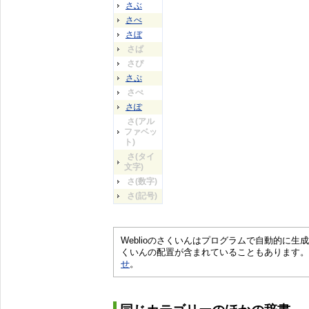
さぶ
さべ
さぼ
さぱ
さぴ
さぷ
さぺ
さぽ
さ(アル
ファベッ
ト)
さ(タイ
文字)
さ(数字)
さ(記号)
Weblioのさくいんはプログラムで自動的に
くいんの配置が含まれていることもあります。
せ
。