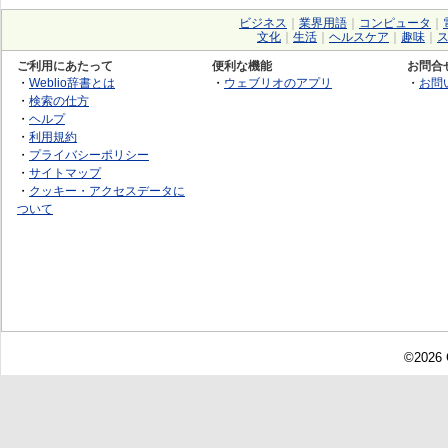
ビジネス
｜
業界用語
｜
コンピュータ
｜
文化
｜
生活
｜
ヘルスケア
｜
趣味
｜
ご利用にあたって
便利な機能
お問合
・
Weblio辞書とは
・
ウェブリオのアプリ
・
お問
・
検索の仕方
・
ヘルプ
・
利用規約
・
プライバシーポリシー
・
サイトマップ
・
クッキー・アクセスデータに
ついて
©2026 