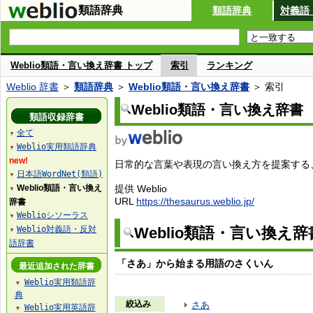
類語辞典
類語辞典
対義語
Weblio類語・言い換え辞書 トップ
索引
ランキング
Weblio 辞書
＞
類語辞典
＞
Weblio類語・言い換え辞書
＞ 索引
Weblio類語・言い換え辞書
類語収録辞書
全て
▼
Weblio実用類語辞典
▼
new!
日常的な言葉や表現の言い換え方を提案する、W
日本語WordNet(類語)
▼
Weblio類語・言い換え
提供 Weblio
▼
URL
https://thesaurus.weblio.jp/
辞書
Weblioシソーラス
▼
Weblio対義語・反対
Weblio類語・言い換え
▼
語辞書
「さあ」から始まる用語のさくいん
最近追加された辞書
Weblio実用類語辞
▼
典
絞込み
さあ
Weblio実用英語辞
▼