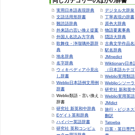
同じカテゴリーのほかの辞書
実用日本語表現辞典
デジタル大辞泉
文語活用形辞書
丁寧表現の辞書
難読語辞典
原色大辞典
外来語の言い換え提案
物語要素事典
外国人名読み方字典
隠語大辞典
歌舞伎・浄瑠璃外題辞
古典文学作品名
典
駅名辞典
地名辞典
JMnedict
名字辞典
Wiktionary日
ウィキペディア小見出
（日本語カテゴ
し辞書
Weblio実用類
Weblio日本語例文用例
Weblioシソー
辞書
研究社 新和英
Weblio類語・言い換え
Weblio実用英
辞書
JMdict
研究社 新英和中辞典
旅行・ビジネス
Eゲイト英和辞典
翻訳
ハイパー英語辞書
Tatoeba
研究社 英和コンピュ
日英・英日専門
ーター用語辞典