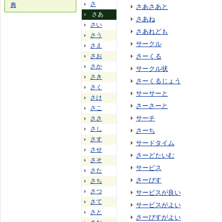
さ
典
さあさあと
さあ
さあね
さい
さあれども
さう
サークル
さえ
さお
さーくる
さか
サークル状
さき
さーくるじょう
さく
サーサーと
さけ
さーさーと
さこ
サーチ
ささ
さし
さーち
さす
サードタイム
させ
さーどたいむ
さそ
サービス
さた
さーびす
さち
さつ
サービスが良い
さて
サービスがよい
さと
さーびすがよい