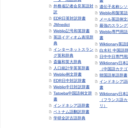
書
外務省記者会見英語対
遺伝子名称シソ
訳
Weblio和製英
EDR日英対訳辞書
メール英語例文
JMnedict
最強のスラング
Weblio記号和英辞書
Weblio専門用
英語イディオム表現辞
書
典
Wiktionary英語
インターネットスラン
白水社 中国語
グ英和辞典
日中中日専門用
斎藤和英大辞典
Wiktionary日
人口統計学英英辞書
（中国語カテゴ
Weblio例文辞書
韓国語単語辞書
EDR日中対訳辞書
インドネシア語
Weblio中日対訳辞書
書
Tatoeba中国語例文辞
Wiktionary日
書
（フランス語カ
インドネシア語辞書
リ）
ベトナム語翻訳辞書
学研全訳古語辞典