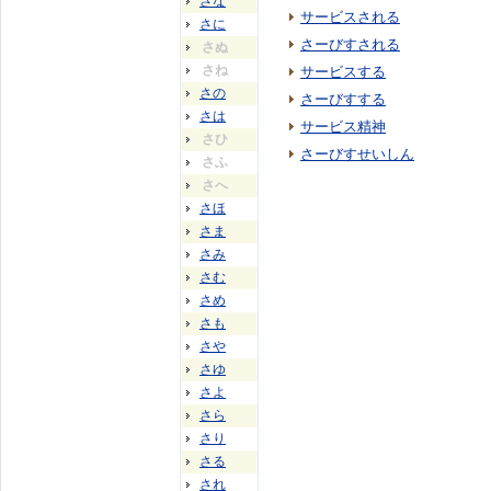
さな
サービスされる
さに
さーびすされる
さぬ
さね
サービスする
さの
さーびすする
さは
サービス精神
さひ
さーびすせいしん
さふ
さへ
さほ
さま
さみ
さむ
さめ
さも
さや
さゆ
さよ
さら
さり
さる
され