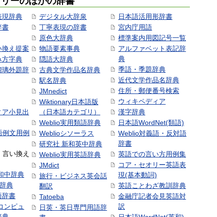
ゴリーのほかの辞書
表現辞典
デジタル大辞泉
日本語活用形辞書
辞書
丁寧表現の辞書
宮内庁用語
原色大辞典
標準案内用図記号一覧
い換え提案
物語要素事典
アルファベット表記辞
典
み方字典
隠語大辞典
季語・季題辞典
瑠璃外題辞
古典文学作品名辞典
近代文学作品名辞典
駅名辞典
住所・郵便番号検索
JMnedict
ウィキペディア
Wiktionary日本語版
ィア小見出
（日本語カテゴリ）
漢字辞典
Weblio実用類語辞典
日本語WordNet(類語)
本語例文用例
Weblioシソーラス
Weblio対義語・反対語
辞書
研究社 新和英中辞典
語・言い換え
英語での言い方用例集
Weblio実用英語辞典
コア・セオリー英語表
JMdict
和中辞典
現(基本動詞)
旅行・ビジネス英会話
和辞典
英語ことわざ教訓辞典
翻訳
語辞書
金融庁記者会見英語対
Tatoeba
コンピュ
訳
日英・英日専門用語辞
辞典