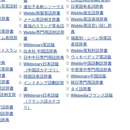
日本語WordNet(英和)
書
会見英語対
日英固有名詞辞典
遺伝子名称シソーラス
Weblio派生語辞書
Weblio和製英語辞書
訳辞書
Weblio英語表現辞典
メール英語例文辞書
Weblio英語言い回し辞
最強のスラング英会話
号和英辞書
典
Weblio専門用語対訳辞
オム表現辞
場面別・シーン別英語
書
表現辞典
Wiktionary英語版
ットスラン
Weblio英和対訳辞書
白水社 中国語辞典
ウィキペディア英語版
日中中日専門用語辞典
辞典
Weblio中国語翻訳辞書
Wiktionary日本語版
英英辞書
中英英中専門用語辞典
（中国語カテゴリ）
辞書
Wiktionary中国語版
韓国語単語辞書
訳辞書
韓日専門用語辞書
インドネシア語翻訳辞
日対訳辞書
書
タイ語辞書
中国語例文辞
Wiktionary日本語版
Wikipediaフランス語版
（フランス語カテゴ
ア語辞書
リ）
翻訳辞書
語辞典