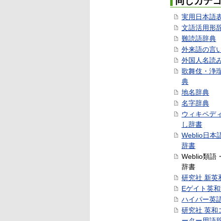
同じカテ
実用日本語
文語活用形
難読語辞典
外来語の言
外国人名読
歌舞伎・浄
典
地名辞典
名字辞典
ウィキペデ
し辞書
Weblio日
辞書
Weblio類
辞書
研究社 新英
Eゲイト英
ハイパー英
研究社 英和
ーター用語