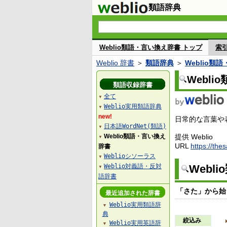
類語辞典
Weblio類語・言い換え辞書 トップ
索
Weblio 辞書
＞
類語辞典
＞
Weblio類
Webl
類語収録辞書
全て
▼
Weblio実用類語辞典
▼
new!
日常的な言葉や表
日本語WordNet(類語)
▼
Weblio類語・言い換え
提供 Weblio
▼
URL
https://the
辞書
Weblioシソーラス
▼
Weblio対義語・反対
Webl
▼
語辞書
「さた」から始
最近追加された辞書
Weblio実用類語辞
▼
典
絞込み
Weblio実用英語辞
▼