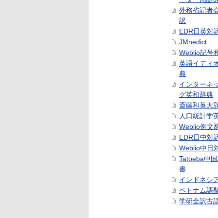
外務省記者
訳
EDR日英対
JMnedict
Weblio記
英語イディ
典
インターネ
グ英和辞典
斎藤和英大
人口統計学
Weblio例文
EDR日中対
Weblio中
Tatoeba
書
インドネシ
ベトナム語
学研全訳古