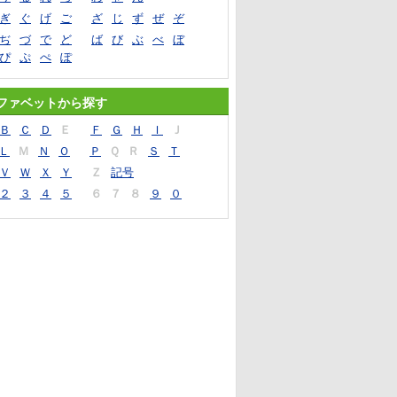
ぎ
ぐ
げ
ご
ざ
じ
ず
ぜ
ぞ
ぢ
づ
で
ど
ば
び
ぶ
べ
ぼ
ぴ
ぷ
ぺ
ぽ
ファベットから探す
Ｂ
Ｃ
Ｄ
Ｅ
Ｆ
Ｇ
Ｈ
Ｉ
Ｊ
Ｌ
Ｍ
Ｎ
Ｏ
Ｐ
Ｑ
Ｒ
Ｓ
Ｔ
Ｖ
Ｗ
Ｘ
Ｙ
Ｚ
記号
２
３
４
５
６
７
８
９
０