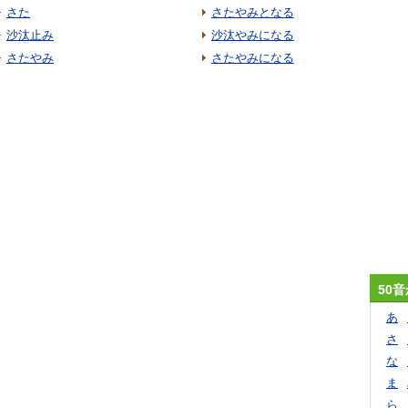
さた
さたやみとなる
沙汰止み
沙汰やみになる
さたやみ
さたやみになる
50
あ
さ
な
ま
ら