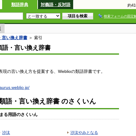
類語辞典
対義語・反対語
約4
検索フォームの固定
引
語・言い換え辞書
＞ 索引
io類語・言い換え辞書
現の言い換え方を提案する、Weblioの類語辞書です。
saurus.weblio.jp/
io類語・言い換え辞書 のさくいん
まる用語のさくいん
沙汰
沙汰やみとなる