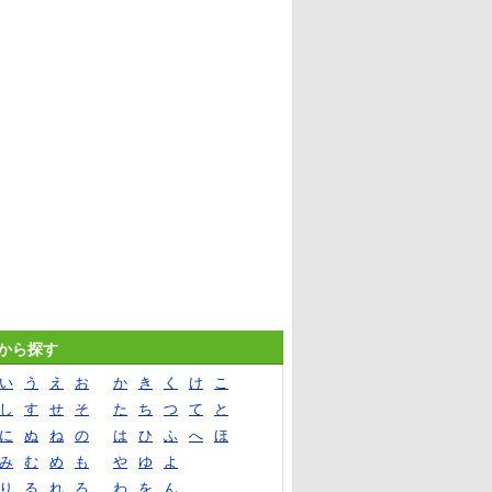
音から探す
い
う
え
お
か
き
く
け
こ
し
す
せ
そ
た
ち
つ
て
と
に
ぬ
ね
の
は
ひ
ふ
へ
ほ
み
む
め
も
や
ゆ
よ
り
る
れ
ろ
わ
を
ん