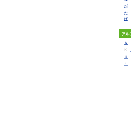
が
だ
ぱ
アル
Ａ
Ｋ
Ｕ
１