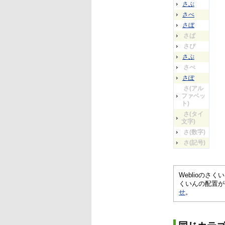
さぶ
さべ
さぼ
さぱ
さぴ
さぷ
さぺ
さぽ
さ(アル
ファベッ
ト)
さ(タイ
文字)
さ(数字)
さ(記号)
Weblioの
くいんの配置が
せ
。