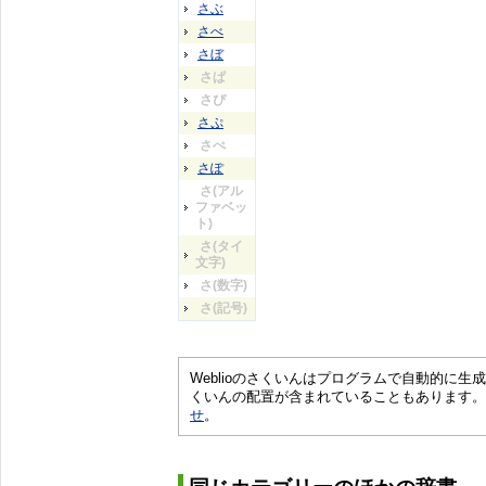
さぶ
さべ
さぼ
さぱ
さぴ
さぷ
さぺ
さぽ
さ(アル
ファベッ
ト)
さ(タイ
文字)
さ(数字)
さ(記号)
Weblioのさくいんはプログラムで自動的に
くいんの配置が含まれていることもあります。
せ
。