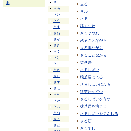
さ
典
去る
さあ
サル
さい
さる
さう
猿ぐつわ
さえ
さお
さるぐつわ
さか
然ることながら
さき
さる事ながら
さく
さることながら
さけ
猿芝居
さこ
さるしばい
ささ
さし
猿芝居による
さす
さるしばいによる
させ
猿芝居を打つ
さそ
さるしばいをうつ
さた
猿芝居を演じる
さち
さつ
さるしばいをえんじる
さて
さる筋
さと
さるすじ