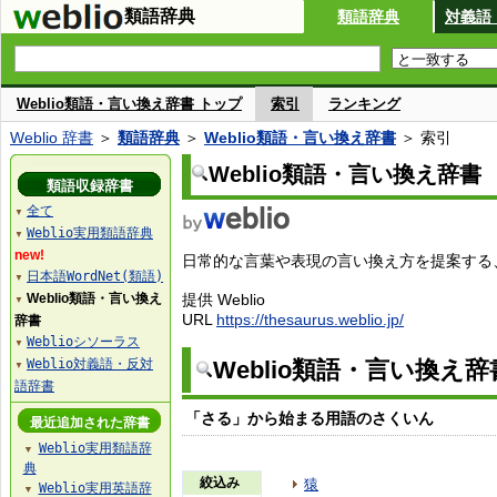
類語辞典
類語辞典
対義語
Weblio類語・言い換え辞書 トップ
索引
ランキング
Weblio 辞書
＞
類語辞典
＞
Weblio類語・言い換え辞書
＞ 索引
Weblio類語・言い換え辞書
類語収録辞書
全て
▼
Weblio実用類語辞典
▼
new!
日常的な言葉や表現の言い換え方を提案する、W
日本語WordNet(類語)
▼
Weblio類語・言い換え
提供 Weblio
▼
URL
https://thesaurus.weblio.jp/
辞書
Weblioシソーラス
▼
Weblio対義語・反対
Weblio類語・言い換え
▼
語辞書
「さる」から始まる用語のさくいん
最近追加された辞書
Weblio実用類語辞
▼
典
絞込み
猿
Weblio実用英語辞
▼