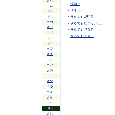
さな
猿知恵
さに
さるぢえ
さぬ
さね
サルでも説明書
さの
さるでもせつめいしょ
さは
サルでもできる
さひ
さるでもできる
さふ
さへ
さほ
さま
さみ
さむ
さめ
さも
さや
さゆ
さよ
さら
さり
さる
され