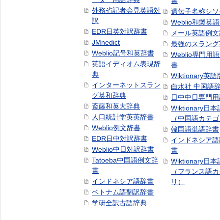
書
外務省記者会見英語対
遺伝子名称シソ
訳
Weblio和製英
EDR日英対訳辞書
メール英語例文
JMnedict
最強のスラング
Weblio記号和英辞書
Weblio専門用
英語イディオム表現辞
書
典
Wiktionary英語
インターネットスラン
白水社 中国語
グ英和辞典
日中中日専門用
斎藤和英大辞典
Wiktionary日
人口統計学英英辞書
（中国語カテゴ
Weblio例文辞書
韓国語単語辞書
EDR日中対訳辞書
インドネシア語
Weblio中日対訳辞書
書
Tatoeba中国語例文辞
Wiktionary日
書
（フランス語カ
インドネシア語辞書
リ）
ベトナム語翻訳辞書
学研全訳古語辞典