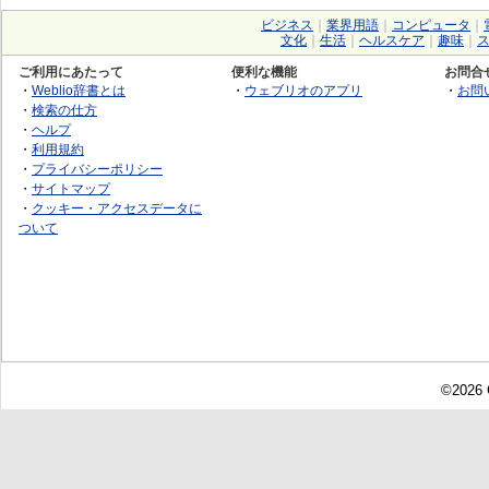
ビジネス
｜
業界用語
｜
コンピュータ
｜
文化
｜
生活
｜
ヘルスケア
｜
趣味
｜
ご利用にあたって
便利な機能
お問合
・
Weblio辞書とは
・
ウェブリオのアプリ
・
お問
・
検索の仕方
・
ヘルプ
・
利用規約
・
プライバシーポリシー
・
サイトマップ
・
クッキー・アクセスデータに
ついて
©2026 