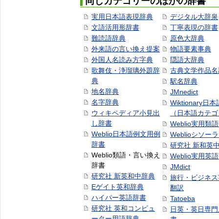
同じカテゴリーのほかの辞書
実用日本語表現辞典
デジタル大辞泉
文語活用形辞書
丁寧表現の辞書
難読語辞典
原色大辞典
外来語の言い換え提案
物語要素事典
外国人名読み方字典
隠語大辞典
歌舞伎・浄瑠璃外題辞
古典文学作品名
典
駅名辞典
地名辞典
JMnedict
名字辞典
Wiktionary日
ウィキペディア小見出
（日本語カテゴ
し辞書
Weblio実用類
Weblio日本語例文用例
Weblioシソー
辞書
研究社 新和英
Weblio類語・言い換え
Weblio実用英
辞書
JMdict
研究社 新英和中辞典
旅行・ビジネス
Eゲイト英和辞典
翻訳
ハイパー英語辞書
Tatoeba
研究社 英和コンピュ
日英・英日専門
ーター用語辞典