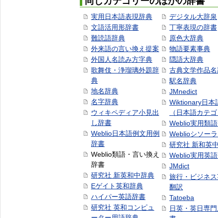
同じカテゴリーのほかの辞書
実用日本語表現辞典
デジタル大辞泉
文語活用形辞書
丁寧表現の辞書
難読語辞典
原色大辞典
外来語の言い換え提案
物語要素事典
外国人名読み方字典
隠語大辞典
歌舞伎・浄瑠璃外題辞
古典文学作品名
典
駅名辞典
地名辞典
JMnedict
名字辞典
Wiktionary日
ウィキペディア小見出
（日本語カテゴ
し辞書
Weblio実用類
Weblio日本語例文用例
Weblioシソー
辞書
研究社 新和英
Weblio類語・言い換え
Weblio実用英
辞書
JMdict
研究社 新英和中辞典
旅行・ビジネス
Eゲイト英和辞典
翻訳
ハイパー英語辞書
Tatoeba
研究社 英和コンピュ
日英・英日専門
ーター用語辞典