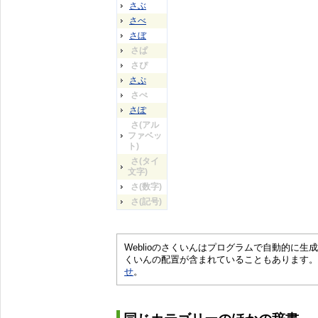
さぶ
さべ
さぼ
さぱ
さぴ
さぷ
さぺ
さぽ
さ(アル
ファベッ
ト)
さ(タイ
文字)
さ(数字)
さ(記号)
Weblioのさくいんはプログラムで自動的に
くいんの配置が含まれていることもあります。
せ
。