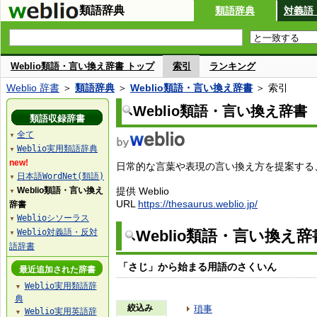
類語辞典
類語辞典
対義語
Weblio類語・言い換え辞書 トップ
索引
ランキング
Weblio 辞書
＞
類語辞典
＞
Weblio類語・言い換え辞書
＞ 索引
Weblio類語・言い換え辞書
類語収録辞書
全て
▼
Weblio実用類語辞典
▼
new!
日常的な言葉や表現の言い換え方を提案する、W
日本語WordNet(類語)
▼
Weblio類語・言い換え
提供 Weblio
▼
URL
https://thesaurus.weblio.jp/
辞書
Weblioシソーラス
▼
Weblio対義語・反対
Weblio類語・言い換え
▼
語辞書
「さじ」から始まる用語のさくいん
最近追加された辞書
Weblio実用類語辞
▼
典
絞込み
瑣事
Weblio実用英語辞
▼