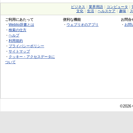
ビジネス
｜
業界用語
｜
コンピュータ
｜
文化
｜
生活
｜
ヘルスケア
｜
趣味
｜
ご利用にあたって
便利な機能
お問合
・
Weblio辞書とは
・
ウェブリオのアプリ
・
お問
・
検索の仕方
・
ヘルプ
・
利用規約
・
プライバシーポリシー
・
サイトマップ
・
クッキー・アクセスデータに
ついて
©2026 