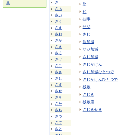
さ
典
匙
さあ
匕
さい
些事
さう
サジ
さえ
さお
さじ
さか
匙加減
さき
サジ加減
さく
さじ加減
さけ
さじかげん
さこ
さじ加減ひとつで
ささ
さし
さじかげんひとつで
さす
桟敷
させ
さじき
さそ
桟敷席
さた
さじきせき
さち
さつ
さて
さと