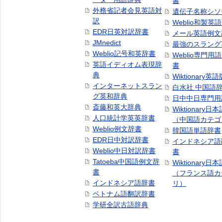
書
外務省記者会見英語対
遺伝子名称シソ
訳
Weblio和製英
EDR日英対訳辞書
メール英語例文
JMnedict
最強のスラング
Weblio記号和英辞書
Weblio専門用
英語イディオム表現辞
書
典
Wiktionary英語
インターネットスラン
白水社 中国語
グ英和辞典
日中中日専門用
斎藤和英大辞典
Wiktionary日
人口統計学英英辞書
（中国語カテゴ
Weblio例文辞書
韓国語単語辞書
EDR日中対訳辞書
インドネシア語
Weblio中日対訳辞書
書
Tatoeba中国語例文辞
Wiktionary日
書
（フランス語カ
インドネシア語辞書
リ）
ベトナム語翻訳辞書
学研全訳古語辞典