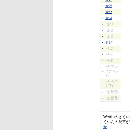
せば
せび
せぶ
せべ
せぼ
せぱ
せぴ
せぷ
せぺ
せぽ
せ(アル
ファベッ
ト)
せ(タイ
文字)
せ(数字)
せ(記号)
Weblioの
くいんの配置が
せ
。