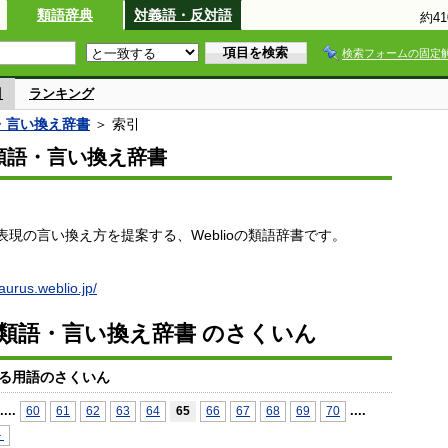
類語辞典
対義語・反対語
約4
検索フォームの固定
引
ランキング
語・言い換え辞書
＞ 索引
io類語・言い換え辞書
現の言い換え方を提案する、Weblioの類語辞書です。
saurus.weblio.jp/
io類語・言い換え辞書 のさくいん
る用語のさくいん
...
.
...
.
60
61
62
63
64
65
66
67
68
69
70
＞