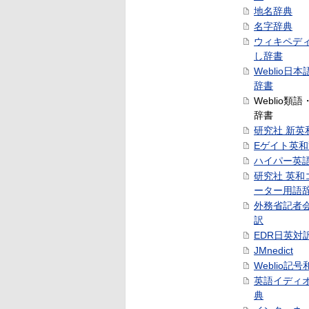
地名辞典
名字辞典
ウィキペデ
し辞書
Weblio日
辞書
Weblio類
辞書
研究社 新英
Eゲイト英
ハイパー英
研究社 英和
ーター用語
外務省記者
訳
EDR日英対
JMnedict
Weblio記
英語イディ
典