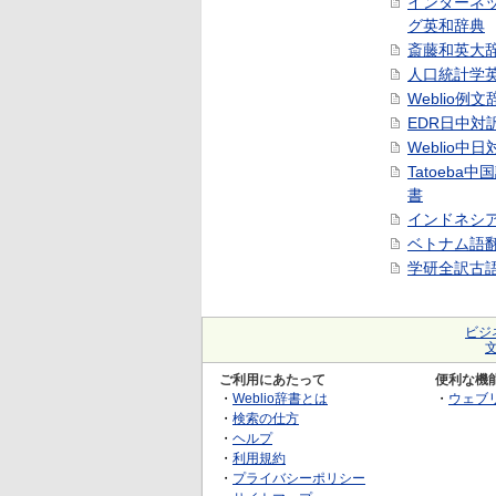
インターネ
グ英和辞典
斎藤和英大
人口統計学
Weblio例文
EDR日中対
Weblio中
Tatoeba
書
インドネシ
ベトナム語
学研全訳古
ビジ
ご利用にあたって
便利な機
・
Weblio辞書とは
・
ウェブ
・
検索の仕方
・
ヘルプ
・
利用規約
・
プライバシーポリシー