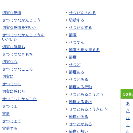
切実な感情
せつだんされる
せつじつなかんじょう
切断する
切実な感情を抱いた
せつだんする
せつじつなかんじょうを
節電
いだいた
せつでん
切実な気持ち
節電の夏を迎える
せつじつなきもち
節度
切実な心
せつど
せつじつなこころ
節度ある
切実に
せつどある
せつじつに
節度ある行動
切実に感じた
せつどあるこうどう
50
せつじつにかんじた
節度ある要求
あ
せつじょ
せつどあるようきゅう
さ
雪辱
節度がある
な
せつじょく
せつどがある
ま
雪辱する
節度が無い
ら