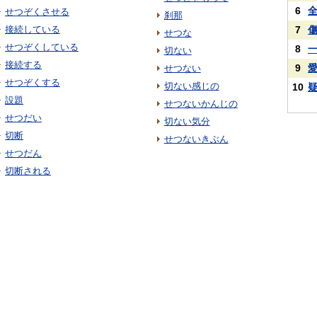
6
せつぞくさせる
刹那
接続している
7
せつな
せつぞくしている
8
切ない
接続する
9
せつない
せつぞくする
切ない感じの
10
設題
せつないかんじの
せつだい
切ない気分
切断
せつないきぶん
せつだん
切断される