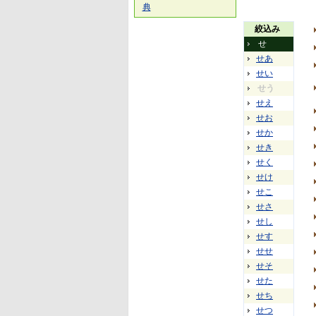
典
絞込み
せ
せあ
せい
せう
せえ
せお
せか
せき
せく
せけ
せこ
せさ
せし
せす
せせ
せそ
せた
せち
せつ