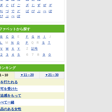
ぎ
ぐ
げ
ご
ざ
じ
ず
ぜ
ぞ
ぢ
づ
で
ど
ば
び
ぶ
べ
ぼ
ぴ
ぷ
ぺ
ぽ
ファベットから探す
Ｂ
Ｃ
Ｄ
Ｅ
Ｆ
Ｇ
Ｈ
Ｉ
Ｊ
Ｌ
Ｍ
Ｎ
Ｏ
Ｐ
Ｑ
Ｒ
Ｓ
Ｔ
Ｖ
Ｗ
Ｘ
Ｙ
Ｚ
記号
２
３
４
５
６
７
８
９
０
ランキング
▼
11～20
▼
21～30
1～10
心を打たれる
許可を受けた
緊迫感をもって
すべて一緒
気品のある女性