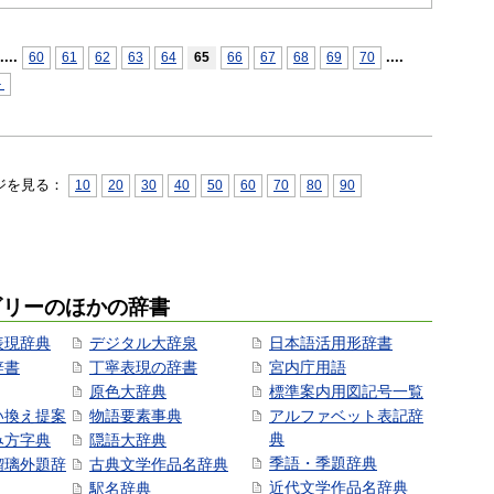
...
.
...
.
60
61
62
63
64
65
66
67
68
69
70
＞
ジを見る：
10
20
30
40
50
60
70
80
90
ゴリーのほかの辞書
表現辞典
デジタル大辞泉
日本語活用形辞書
辞書
丁寧表現の辞書
宮内庁用語
原色大辞典
標準案内用図記号一覧
い換え提案
物語要素事典
アルファベット表記辞
典
み方字典
隠語大辞典
季語・季題辞典
瑠璃外題辞
古典文学作品名辞典
近代文学作品名辞典
駅名辞典