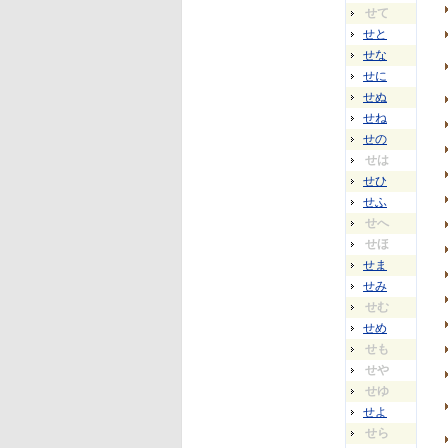
せて
せと
せな
せに
せぬ
せね
せの
せは
せひ
せふ
せへ
せほ
せま
せみ
せむ
せめ
せも
せや
せゆ
せよ
せら