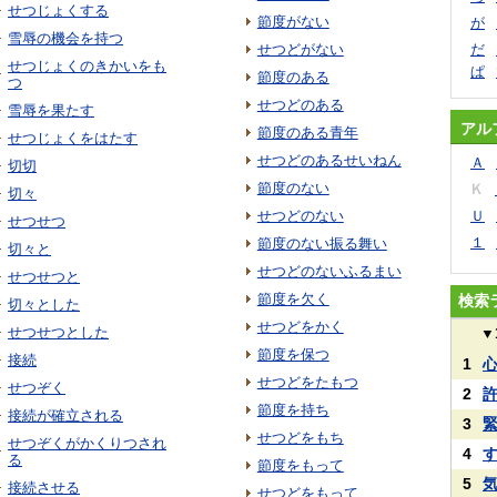
せつじょくする
節度がない
が
雪辱の機会を持つ
せつどがない
だ
せつじょくのきかいをも
ぱ
節度のある
つ
せつどのある
雪辱を果たす
アル
節度のある青年
せつじょくをはたす
せつどのあるせいねん
Ａ
切切
節度のない
Ｋ
切々
せつどのない
Ｕ
せつせつ
１
節度のない振る舞い
切々と
せつどのないふるまい
せつせつと
節度を欠く
検索
切々とした
せつどをかく
せつせつとした
▼
節度を保つ
接続
1
せつどをたもつ
せつぞく
2
節度を持ち
接続が確立される
3
せつどをもち
せつぞくがかくりつされ
4
る
節度をもって
5
接続させる
せつどをもって