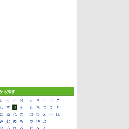
音から探す
い
う
え
お
か
き
く
け
こ
し
す
せ
そ
た
ち
つ
て
と
に
ぬ
ね
の
は
ひ
ふ
へ
ほ
み
む
め
も
や
ゆ
よ
り
る
れ
ろ
わ
を
ん