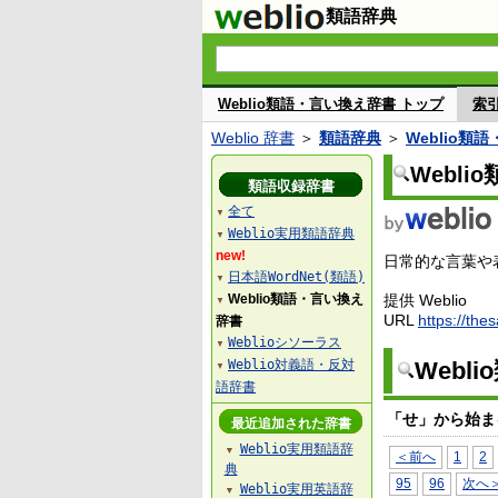
類語辞典
Weblio類語・言い換え辞書 トップ
索
Weblio 辞書
＞
類語辞典
＞
Weblio類
Webl
類語収録辞書
全て
▼
Weblio実用類語辞典
▼
new!
日常的な言葉や表
日本語WordNet(類語)
▼
Weblio類語・言い換え
提供 Weblio
▼
URL
https://the
辞書
Weblioシソーラス
▼
Weblio対義語・反対
Webl
▼
語辞書
「せ」から始ま
最近追加された辞書
Weblio実用類語辞
▼
＜前へ
1
2
典
95
96
次へ
Weblio実用英語辞
▼