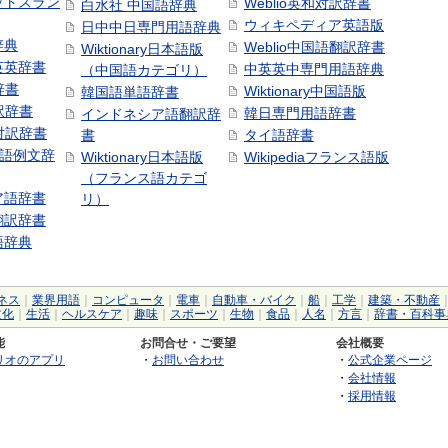
ットスラン
Weblio英和対訳辞書
白水社 中国語辞典
ウィキペディア英語版
日中中日専門用語辞典
辞典
Weblio中国語翻訳辞書
Wiktionary日本語版
英英辞書
中英英中専門用語辞典
（中国語カテゴリ）
辞書
Wiktionary中国語版
韓国語単語辞書
訳辞書
韓日専門用語辞書
インドネシア語翻訳辞
日対訳辞書
書
タイ語辞書
中国語例文辞
Wiktionary日本語版
Wikipediaフランス語版
（フランス語カテゴ
ア語辞書
リ）
翻訳辞書
語辞典
ネス
｜
業界用語
｜
コンピュータ
｜
電車
｜
自動車・バイク
｜
船
｜
工学
｜
建築・不動産
文化
｜
生活
｜
ヘルスケア
｜
趣味
｜
スポーツ
｜
生物
｜
食品
｜
人名
｜
方言
｜
辞書・百科事
能
お問合せ・ご要望
会社概要
リオのアプリ
・
お問い合わせ
・
公式企業ページ
・
会社情報
・
採用情報