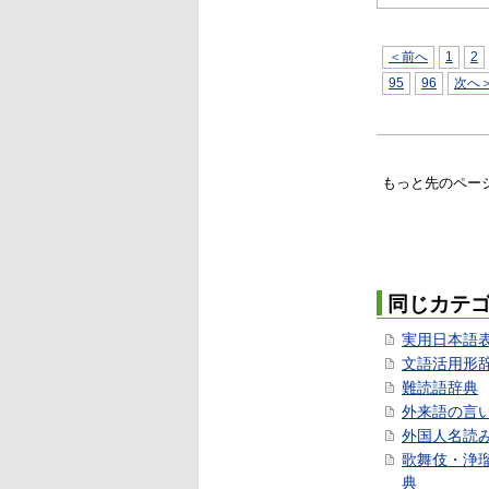
＜前へ
1
2
95
96
次へ
もっと先のペー
同じカテ
実用日本語
文語活用形
難読語辞典
外来語の言
外国人名読
歌舞伎・浄
典