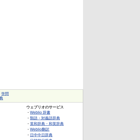
｜
学問
典
ウェブリオのサービス
・
Weblio 辞書
・
類語・対義語辞典
・
英和辞典・和英辞典
・
Weblio翻訳
・
日中中日辞典