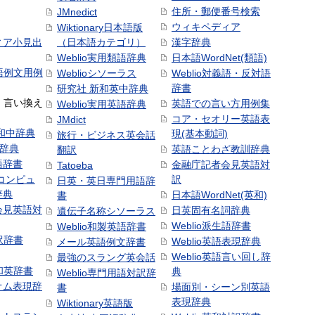
住所・郵便番号検索
JMnedict
ウィキペディア
Wiktionary日本語版
ィア小見出
（日本語カテゴリ）
漢字辞典
Weblio実用類語辞典
日本語WordNet(類語)
本語例文用例
Weblioシソーラス
Weblio対義語・反対語
辞書
研究社 新和英中辞典
語・言い換え
英語での言い方用例集
Weblio実用英語辞典
コア・セオリー英語表
JMdict
和中辞典
現(基本動詞)
旅行・ビジネス英会話
和辞典
英語ことわざ教訓辞典
翻訳
語辞書
金融庁記者会見英語対
Tatoeba
コンピュ
訳
日英・英日専門用語辞
辞典
日本語WordNet(英和)
書
会見英語対
日英固有名詞辞典
遺伝子名称シソーラス
Weblio派生語辞書
Weblio和製英語辞書
訳辞書
Weblio英語表現辞典
メール英語例文辞書
Weblio英語言い回し辞
最強のスラング英会話
号和英辞書
典
Weblio専門用語対訳辞
オム表現辞
場面別・シーン別英語
書
表現辞典
Wiktionary英語版