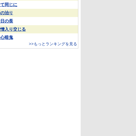
全て同じに
傷の治り
一日の長
愛憎入り交じる
疑心暗鬼
>>もっとランキングを見る