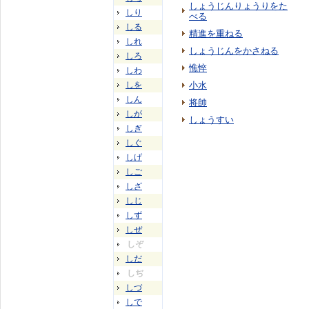
しょうじんりょうりをた
しり
べる
しる
精進を重ねる
しれ
しょうじんをかさねる
しろ
憔悴
しわ
しを
小水
しん
将帥
しが
しょうすい
しぎ
しぐ
しげ
しご
しざ
しじ
しず
しぜ
しぞ
しだ
しぢ
しづ
しで