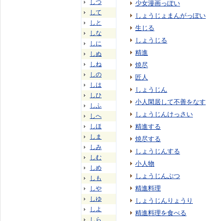
しつ
少女漫画っぽい
して
しょうじょまんがっぽい
しと
生じる
しな
しょうじる
しに
精進
しぬ
しね
焼尽
しの
匠人
しは
しょうじん
しひ
小人閑居して不善をなす
しふ
しょうじんけっさい
しへ
しほ
精進する
しま
焼尽する
しみ
しょうじんする
しむ
小人物
しめ
しょうじんぶつ
しも
精進料理
しや
しゆ
しょうじんりょうり
しよ
精進料理を食べる
しら