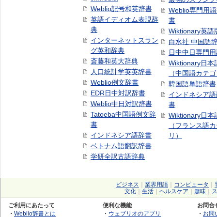
Weblio記号和英辞書
Weblio専門用
英語イディオム表現辞
書
典
Wiktionary英語
インターネットスラン
白水社 中国語
グ英和辞典
日中中日専門用
斎藤和英大辞典
Wiktionary日
人口統計学英英辞書
（中国語カテゴ
Weblio例文辞書
韓国語単語辞書
EDR日中対訳辞書
インドネシア語
Weblio中日対訳辞書
書
Tatoeba中国語例文辞
Wiktionary日
書
（フランス語カ
インドネシア語辞書
リ）
ベトナム語翻訳辞書
学研全訳古語辞典
ビジネス
｜
業界用語
｜
コンピュータ
｜
文化
｜
生活
｜
ヘルスケア
｜
趣味
｜
ご利用にあたって
便利な機能
お問合
・
Weblio辞書とは
・
ウェブリオのアプリ
・
お問