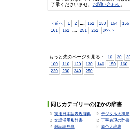
了承くださいませ。
お問い合わせ
。
...
.
＜前へ
1
2
152
153
154
155
...
.
161
162
251
252
次へ＞
もっと先のページを見る：
10
20
3
100
110
120
130
140
150
160
220
230
240
250
同じカテゴリーのほかの辞書
実用日本語表現辞典
デジタル大辞泉
文語活用形辞書
丁寧表現の辞書
難読語辞典
原色大辞典