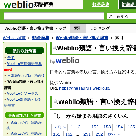
類語辞典
類語辞典
対義語
Weblio類語・言い換え辞書 トップ
索引
ランキング
Weblio 辞書
＞
類語辞典
＞
Weblio類語・言い換え辞書
＞ 索引
Weblio類語・言い換え辞
類語収録辞書
全て
▼
Weblio実用類語辞典
▼
new!
日常的な言葉や表現の言い換え方を提案する、W
日本語WordNet(類語)
▼
Weblio類語・言い換え
提供 Weblio
▼
辞書
URL
https://thesaurus.weblio.jp/
Weblioシソーラス
▼
Weblio対義語・反対
Weblio類語・言い換え
▼
語辞書
「し」から始まる用語のさくいん
最近追加された辞書
Weblio実用類語辞
▼
...
.
＜前へ
1
2
152
153
154
155
典
Weblio実用英語辞
...
.
161
162
251
252
次へ＞
▼