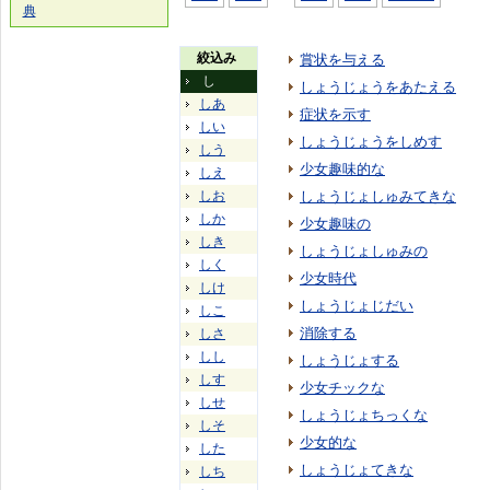
典
絞込み
賞状を与える
し
しょうじょうをあたえる
しあ
症状を示す
しい
しょうじょうをしめす
しう
少女趣味的な
しえ
しお
しょうじょしゅみてきな
しか
少女趣味の
しき
しょうじょしゅみの
しく
少女時代
しけ
しょうじょじだい
しこ
消除する
しさ
しし
しょうじょする
しす
少女チックな
しせ
しょうじょちっくな
しそ
少女的な
した
しょうじょてきな
しち