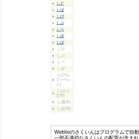
しど
しば
しび
しぶ
しべ
しぼ
しぱ
しぴ
しぷ
しぺ
しぽ
し(アル
ファベッ
ト)
し(タイ
文字)
し(数字)
し(記号)
Weblioのさくいんはプログラムで
一部不適切なさくいんの配置が含まれ