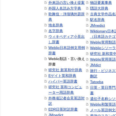
外来語の言い換え提案
物語要素事典
外国人名読み方字典
隠語大辞典
歌舞伎・浄瑠璃外題辞
古典文学作品名
典
駅名辞典
地名辞典
JMnedict
名字辞典
Wiktionary日
ウィキペディア小見出
（日本語カテゴ
し辞書
Weblio実用類
Weblio日本語例文用例
Weblioシソー
辞書
研究社 新和英
Weblio類語・言い換え
Weblio実用英
辞書
JMdict
研究社 新英和中辞典
旅行・ビジネス
Eゲイト英和辞典
翻訳
ハイパー英語辞書
Tatoeba
研究社 英和コンピュ
日英・英日専門
ーター用語辞典
書
外務省記者会見英語対
遺伝子名称シソ
訳
Weblio和製英
EDR日英対訳辞書
メール英語例文
JMnedict
最強のスラング