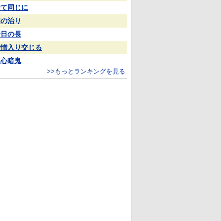
全て同じに
傷の治り
一日の長
愛憎入り交じる
疑心暗鬼
>>もっとランキングを見る