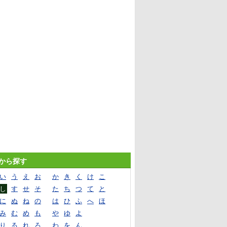
音から探す
い
う
え
お
か
き
く
け
こ
し
す
せ
そ
た
ち
つ
て
と
に
ぬ
ね
の
は
ひ
ふ
へ
ほ
み
む
め
も
や
ゆ
よ
り
る
れ
ろ
わ
を
ん