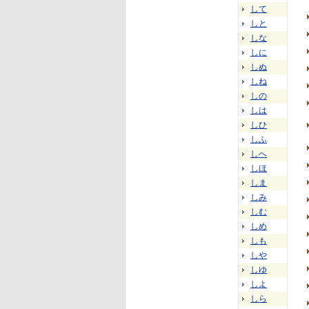
して
しと
しな
しに
しぬ
しね
しの
しは
しひ
しふ
しへ
しほ
しま
しみ
しむ
しめ
しも
しや
しゆ
しよ
しら