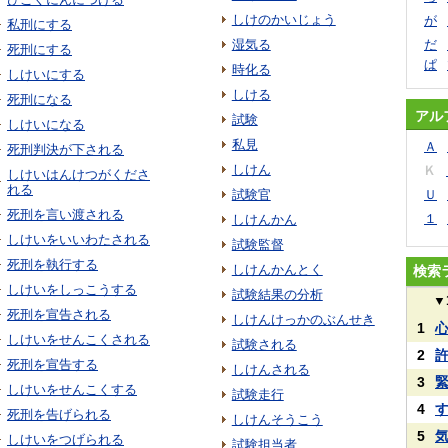
しけのかいじょう
が
私刑にする
湿気る
だ
死刑にする
ぱ
時化る
しけいにする
しける
死刑になる
アル
試験
しけいになる
私見
Ａ
死刑判決が下される
しけん
Ｋ
しけいはんけつがくださ
れる
試験官
Ｕ
死刑を言い渡される
１
しけんかん
しけいをいいわたされる
試験監督
死刑を執行する
しけんかんとく
検索
しけいをしっこうする
試験結果の分析
▼
死刑を宣告される
しけんけっかのぶんせき
1
しけいをせんこくされる
試験される
2
死刑を宣告する
しけんされる
3
しけいをせんこくする
試験走行
4
死刑を告げられる
しけんそうこう
5
しけいをつげられる
試験担当者