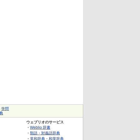
｜
学問
典
ウェブリオのサービス
・
Weblio 辞書
・
類語・対義語辞典
・
英和辞典・和英辞典