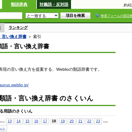
類語辞典
対義語・反対語
約4
検索フォームの固定
引
ランキング
語・言い換え辞書
＞ 索引
io類語・言い換え辞書
現の言い換え方を提案する、Weblioの類語辞書です。
saurus.weblio.jp/
io類語・言い換え辞書 のさくいん
る用語のさくいん
...
.
...
.
13
14
15
16
17
18
19
20
21
22
23
へ＞