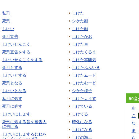
私刑
しけた
死刑
シケた顔
しけい
しけた顔
死刑宣告
しけたかお
しけいせんこく
しけた車
死刑宣告をする
しけたくるま
しけいせんこくをする
しけた雰囲気
死刑とする
しけたふんいき
しけいとする
しけたムード
死刑となる
しけたむーど
しけいとなる
シケた様子
私刑に処す
しけたようす
50
死刑に処す
しけている
あ
しけいにしょす
しけてる
さ
死刑に処する旨を被告人
時化になる
な
に告げる
しけになる
ま
しけいにしょするむねを
しけの海上
ら
ひこくにんにつげる