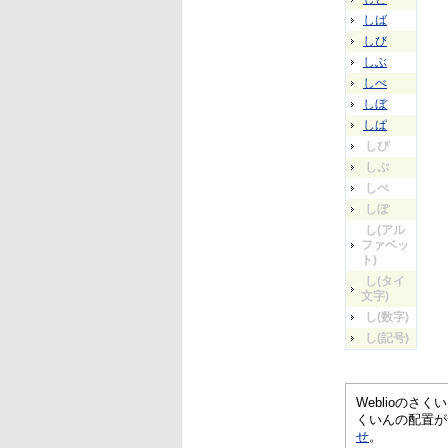
しば
しび
しぶ
しべ
しぼ
しぱ
しぴ
しぷ
しぺ
しぽ
し(アル
ファベッ
ト)
し(タイ
文字)
し(数字)
し(記号)
Weblioの
くいんの配置が
せ
。