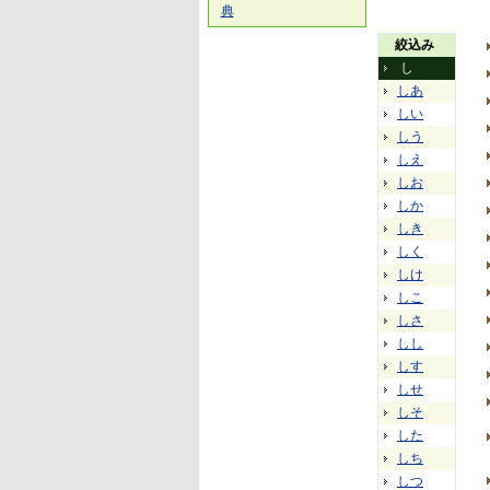
典
絞込み
し
しあ
しい
しう
しえ
しお
しか
しき
しく
しけ
しこ
しさ
しし
しす
しせ
しそ
した
しち
しつ