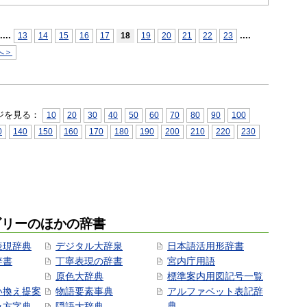
...
.
...
.
13
14
15
16
17
18
19
20
21
22
23
へ＞
ジを見る：
10
20
30
40
50
60
70
80
90
100
0
140
150
160
170
180
190
200
210
220
230
ゴリーのほかの辞書
表現辞典
デジタル大辞泉
日本語活用形辞書
辞書
丁寧表現の辞書
宮内庁用語
原色大辞典
標準案内用図記号一覧
い換え提案
物語要素事典
アルファベット表記辞
典
み方字典
隠語大辞典