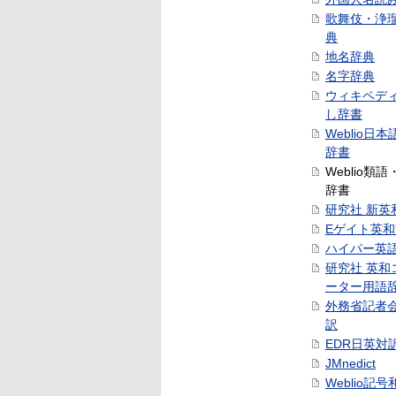
歌舞伎・浄
典
地名辞典
名字辞典
ウィキペデ
し辞書
Weblio日
辞書
Weblio類
辞書
研究社 新英
Eゲイト英
ハイパー英
研究社 英和
ーター用語
外務省記者
訳
EDR日英対
JMnedict
Weblio記