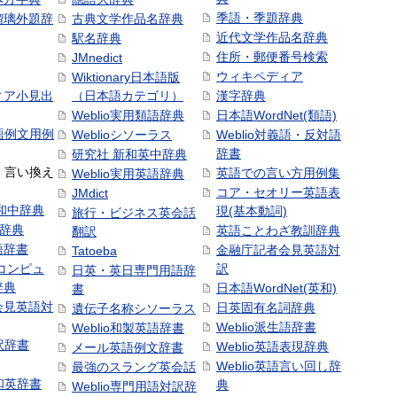
季語・季題辞典
瑠璃外題辞
古典文学作品名辞典
近代文学作品名辞典
駅名辞典
住所・郵便番号検索
JMnedict
ウィキペディア
Wiktionary日本語版
ィア小見出
（日本語カテゴリ）
漢字辞典
Weblio実用類語辞典
日本語WordNet(類語)
本語例文用例
Weblioシソーラス
Weblio対義語・反対語
辞書
研究社 新和英中辞典
語・言い換え
英語での言い方用例集
Weblio実用英語辞典
コア・セオリー英語表
JMdict
和中辞典
現(基本動詞)
旅行・ビジネス英会話
和辞典
英語ことわざ教訓辞典
翻訳
語辞書
金融庁記者会見英語対
Tatoeba
コンピュ
訳
日英・英日専門用語辞
辞典
日本語WordNet(英和)
書
会見英語対
日英固有名詞辞典
遺伝子名称シソーラス
Weblio派生語辞書
Weblio和製英語辞書
訳辞書
Weblio英語表現辞典
メール英語例文辞書
Weblio英語言い回し辞
最強のスラング英会話
号和英辞書
典
Weblio専門用語対訳辞