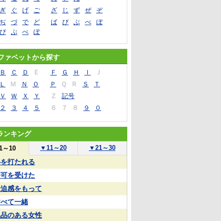
ぎ
ぐ
げ
ご
ざ
じ
ず
ぜ
ぞ
ぢ
づ
で
ど
ば
び
ぶ
べ
ぼ
ぴ
ぷ
ぺ
ぽ
ファベットから探す
Ｂ
Ｃ
Ｄ
Ｅ
Ｆ
Ｇ
Ｈ
Ｉ
Ｊ
Ｌ
Ｍ
Ｎ
Ｏ
Ｐ
Ｑ
Ｒ
Ｓ
Ｔ
Ｖ
Ｗ
Ｘ
Ｙ
Ｚ
記号
２
３
４
５
６
７
８
９
０
ランキング
▼
11～20
▼
21～30
1～10
心を打たれる
許可を受けた
緊迫感をもって
すべて一緒
気品のある女性