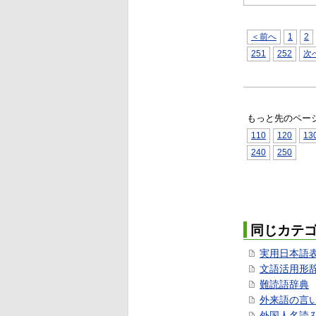
＜前へ
1
2
251
252
次
もっと先のペー
110
120
13
240
250
同じカテ
実用日本語
文語活用形
難読語辞典
外来語の言
外国人名読