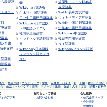
オム表現辞
場面別・シーン別英語
書
表現辞典
Wiktionary英語版
ットスラン
Weblio英和対訳辞書
白水社 中国語辞典
ウィキペディア英語版
日中中日専門用語辞典
辞典
Weblio中国語翻訳辞書
Wiktionary日本語版
英英辞書
中英英中専門用語辞典
（中国語カテゴリ）
辞書
Wiktionary中国語版
韓国語単語辞書
訳辞書
韓日専門用語辞書
インドネシア語翻訳辞
日対訳辞書
書
タイ語辞書
中国語例文辞
Wiktionary日本語版
Wikipediaフランス語版
（フランス語カテゴ
ア語辞書
リ）
翻訳辞書
語辞典
ネス
｜
業界用語
｜
コンピュータ
｜
電車
｜
自動車・バイク
｜
船
｜
工学
｜
建築・不動産
文化
｜
生活
｜
ヘルスケア
｜
趣味
｜
スポーツ
｜
生物
｜
食品
｜
人名
｜
方言
｜
辞書・百科事
能
お問合せ・ご要望
会社概要
リオのアプリ
・
お問い合わせ
・
公式企業ページ
・
会社情報
・
採用情報