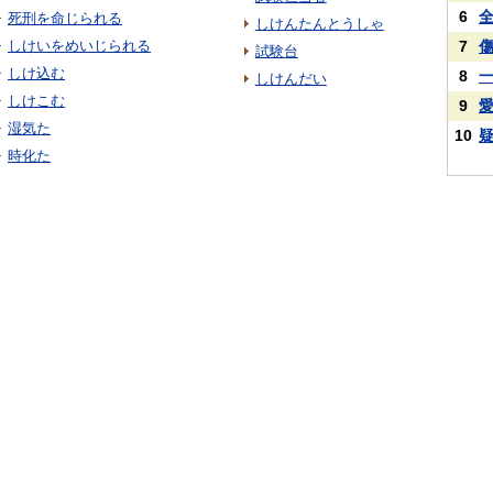
6
死刑を命じられる
しけんたんとうしゃ
しけいをめいじられる
7
試験台
しけ込む
8
しけんだい
しけこむ
9
湿気た
10
時化た