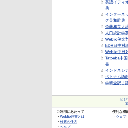
英語イディ
典
インターネ
グ英和辞典
斎藤和英大
人口統計学
Weblio例文
EDR日中対
Weblio中
Tatoeba
書
インドネシ
ベトナム語
学研全訳古
ビジ
ご利用にあたって
便利な機
・
Weblio辞書とは
・
ウェブ
・
検索の仕方
・
ヘルプ