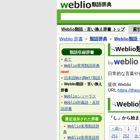
類語辞典
Weblio類語・言い換え辞書 トップ
索
Weblio 辞書
＞
類語辞典
＞
Weblio類
Webl
類語収録辞書
全て
▼
Weblio実用類語辞典
▼
new!
日常的な言葉や表
日本語WordNet(類語)
▼
Weblio類語・言い換え
提供 Weblio
▼
URL
https://the
辞書
Weblioシソーラス
▼
Weblio対義語・反対
Webl
▼
語辞書
「し」から始ま
最近追加された辞書
Weblio実用類語辞
▼
＜前へ
1
2
典
251
252
次
Weblio実用英語辞
▼