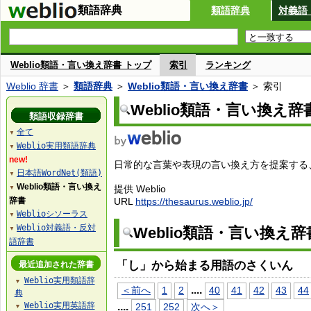
類語辞典
類語辞典
対義語
Weblio類語・言い換え辞書 トップ
索引
ランキング
Weblio 辞書
＞
類語辞典
＞
Weblio類語・言い換え辞書
＞ 索引
Weblio類語・言い換え辞
類語収録辞書
全て
▼
Weblio実用類語辞典
▼
new!
日常的な言葉や表現の言い換え方を提案する、W
日本語WordNet(類語)
▼
Weblio類語・言い換え
提供 Weblio
▼
辞書
URL
https://thesaurus.weblio.jp/
Weblioシソーラス
▼
Weblio対義語・反対
Weblio類語・言い換え
▼
語辞書
「し」から始まる用語のさくいん
最近追加された辞書
Weblio実用類語辞
▼
...
.
＜前へ
1
2
40
41
42
43
44
典
Weblio実用英語辞
...
.
251
252
次へ＞
▼