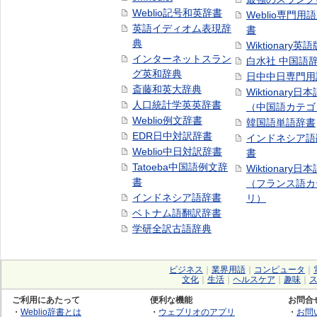
Weblio記号和英辞書
Weblio専門用
英語イディオム表現辞
書
典
Wiktionary英語
インターネットスラン
白水社 中国語
グ英和辞典
日中中日専門用
斎藤和英大辞典
Wiktionary日
人口統計学英英辞書
（中国語カテゴ
Weblio例文辞書
韓国語単語辞書
EDR日中対訳辞書
インドネシア語
Weblio中日対訳辞書
書
Tatoeba中国語例文辞
Wiktionary日
書
（フランス語カ
インドネシア語辞書
リ）
ベトナム語翻訳辞書
学研全訳古語辞典
ビジネス
｜
業界用語
｜
コンピュータ
｜
文化
｜
生活
｜
ヘルスケア
｜
趣味
｜
ご利用にあたって
便利な機能
お問合
・
Weblio辞書とは
・
ウェブリオのアプリ
・
お問