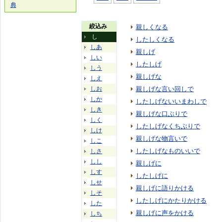
典
絞込み
親しくなる
し
したしくなる
しあ
親しげ
しい
したしげ
しう
親しげな
しえ
しお
親しげな言い回しで
しか
したしげないいまわしで
しき
親しげな口ぶりで
しく
したしげなくちぶりで
しけ
親しげな物言いで
しこ
したしげなものいいで
しさ
しし
親しげに
しす
したしげに
しせ
親しげに語りかける
しそ
したしげにかたりかける
した
親しげに声をかける
しち