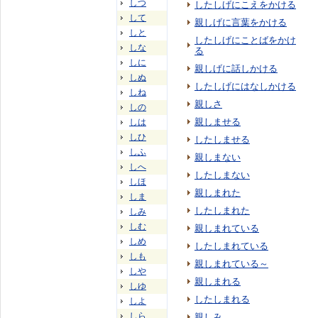
しつ
したしげにこえをかける
して
親しげに言葉をかける
しと
したしげにことばをかけ
しな
る
しに
親しげに話しかける
しぬ
したしげにはなしかける
しね
親しさ
しの
親しませる
しは
しひ
したしませる
しふ
親しまない
しへ
したしまない
しほ
親しまれた
しま
したしまれた
しみ
しむ
親しまれている
しめ
したしまれている
しも
親しまれている～
しや
親しまれる
しゆ
したしまれる
しよ
しら
親しみ