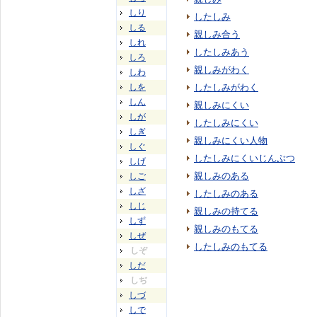
しり
したしみ
しる
親しみ合う
しれ
したしみあう
しろ
親しみがわく
しわ
しを
したしみがわく
しん
親しみにくい
しが
したしみにくい
しぎ
親しみにくい人物
しぐ
したしみにくいじんぶつ
しげ
親しみのある
しご
しざ
したしみのある
しじ
親しみの持てる
しず
親しみのもてる
しぜ
したしみのもてる
しぞ
しだ
しぢ
しづ
しで