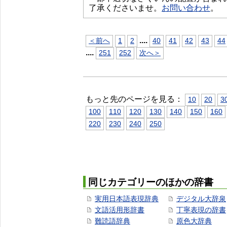
了承くださいませ。
お問い合わせ
。
...
.
＜前へ
1
2
40
41
42
43
44
...
.
251
252
次へ＞
もっと先のページを見る：
10
20
3
100
110
120
130
140
150
160
220
230
240
250
同じカテゴリーのほかの辞書
実用日本語表現辞典
デジタル大辞泉
文語活用形辞書
丁寧表現の辞書
難読語辞典
原色大辞典