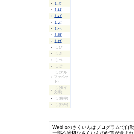
しど
しば
しび
しぶ
しべ
しぼ
しぱ
しぴ
しぷ
しぺ
しぽ
し(アル
ファベッ
ト)
し(タイ
文字)
し(数字)
し(記号)
Weblioのさくいんはプログラムで
一部不適切なさくいんの配置が含まれ