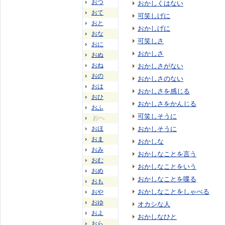
おつ
おかしくはない
おて
可笑しげに
おと
おかしげに
おな
可笑しさ
おに
おかしさ
おぬ
おね
おかしさがない
おの
おかしさのない
おは
おかしさを感じる
おひ
おかしさをかんじる
おふ
可笑しそうに
おへ
おほ
おかしそうに
おま
おかしな
おみ
おかしなことを言う
おむ
おかしなことをいう
おめ
おかしなことを喋る
おも
おかしなことをしゃべる
おや
おゆ
オカシな人
およ
おかしなひと
おら