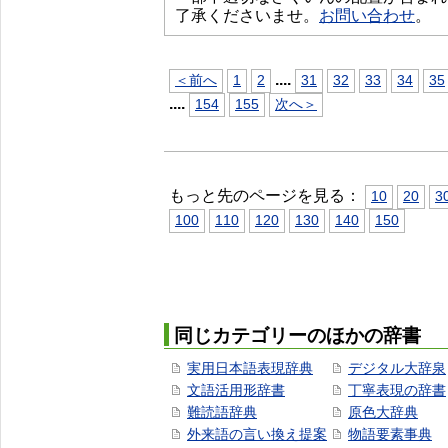
了承くださいませ。
お問い合わせ
。
...
.
＜前へ
1
2
31
32
33
34
35
...
.
154
155
次へ＞
もっと先のページを見る：
10
20
3
100
110
120
130
140
150
同じカテゴリーのほかの辞書
実用日本語表現辞典
デジタル大辞泉
文語活用形辞書
丁寧表現の辞書
難読語辞典
原色大辞典
外来語の言い換え提案
物語要素事典