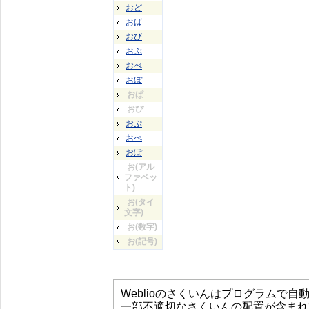
おど
おば
おび
おぶ
おべ
おぼ
おぱ
おぴ
おぷ
おぺ
おぽ
お(アル
ファベッ
ト)
お(タイ
文字)
お(数字)
お(記号)
Weblioのさくいんはプログラムで
一部不適切なさくいんの配置が含まれ