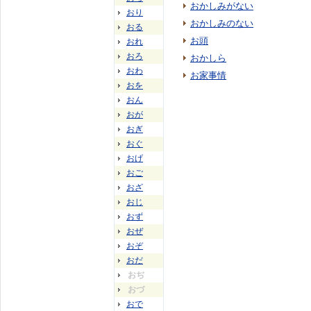
おかしみがない
おり
おかしみのない
おる
お頭
おれ
おろ
おかしら
おわ
お家事情
おを
おん
おが
おぎ
おぐ
おげ
おご
おざ
おじ
おず
おぜ
おぞ
おだ
おぢ
おづ
おで