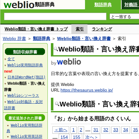
類語辞典
類語辞典
対義語
Weblio類語・言い換え辞書 トップ
索引
ランキング
Weblio 辞書
＞
類語辞典
＞
Weblio類語・言い換え辞書
＞ 索引
Weblio類語・言い換え辞
類語収録辞書
全て
▼
Weblio実用類語辞典
▼
new!
日常的な言葉や表現の言い換え方を提案する、W
日本語WordNet(類語)
▼
Weblio類語・言い換え
提供 Weblio
▼
辞書
URL
https://thesaurus.weblio.jp/
Weblioシソーラス
▼
Weblio対義語・反対
Weblio類語・言い換え
▼
語辞書
「お」から始まる用語のさくいん
最近追加された辞書
Weblio実用類語辞
▼
...
.
＜前へ
1
2
31
32
33
34
35
典
Weblio実用英語辞
...
.
154
155
次へ＞
▼