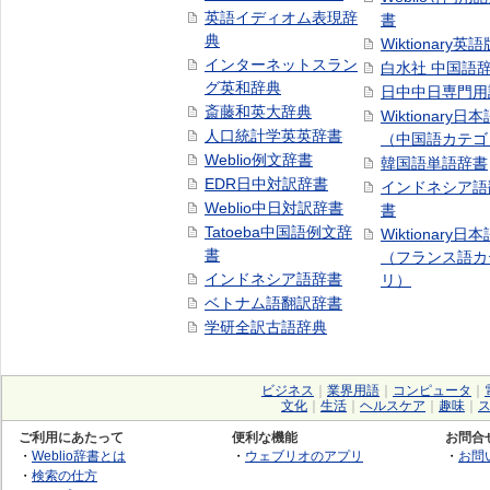
英語イディオム表現辞
書
典
Wiktionary英語
インターネットスラン
白水社 中国語
グ英和辞典
日中中日専門用
斎藤和英大辞典
Wiktionary日
人口統計学英英辞書
（中国語カテゴ
Weblio例文辞書
韓国語単語辞書
EDR日中対訳辞書
インドネシア語
Weblio中日対訳辞書
書
Tatoeba中国語例文辞
Wiktionary日
書
（フランス語カ
インドネシア語辞書
リ）
ベトナム語翻訳辞書
学研全訳古語辞典
ビジネス
｜
業界用語
｜
コンピュータ
｜
文化
｜
生活
｜
ヘルスケア
｜
趣味
｜
ご利用にあたって
便利な機能
お問合
・
Weblio辞書とは
・
ウェブリオのアプリ
・
お問
・
検索の仕方