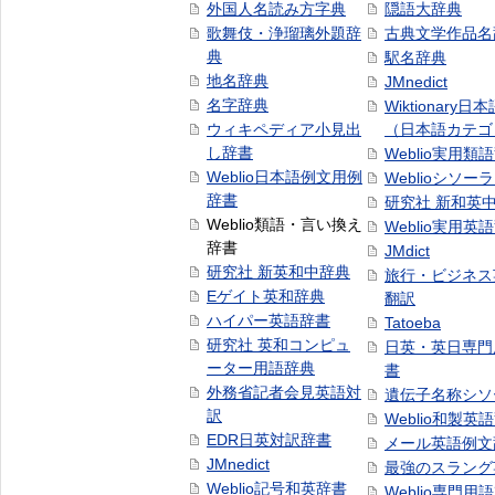
外国人名読み方字典
隠語大辞典
歌舞伎・浄瑠璃外題辞
古典文学作品名
典
駅名辞典
地名辞典
JMnedict
名字辞典
Wiktionary日
ウィキペディア小見出
（日本語カテゴ
し辞書
Weblio実用類
Weblio日本語例文用例
Weblioシソー
辞書
研究社 新和英
Weblio類語・言い換え
Weblio実用英
辞書
JMdict
研究社 新英和中辞典
旅行・ビジネス
Eゲイト英和辞典
翻訳
ハイパー英語辞書
Tatoeba
研究社 英和コンピュ
日英・英日専門
ーター用語辞典
書
外務省記者会見英語対
遺伝子名称シソ
訳
Weblio和製英
EDR日英対訳辞書
メール英語例文
JMnedict
最強のスラング
Weblio記号和英辞書
Weblio専門用